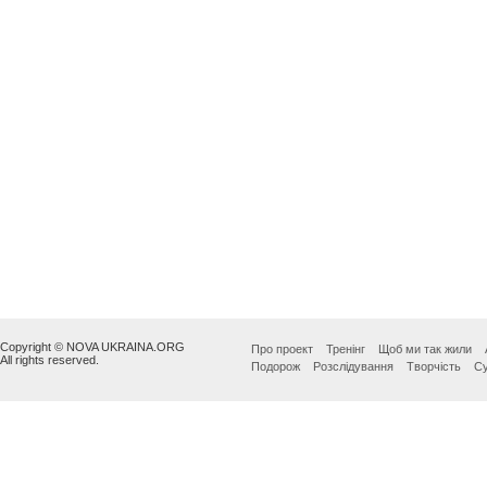
Copyright © NOVA UKRAINA.ORG
Про проект
Тренінг
Щоб ми так жили
All rights reserved.
Подорож
Розслідування
Творчість
Су