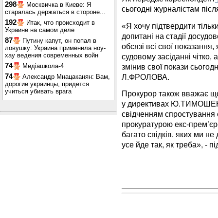
298
Москвичка в Киеве: Я
сьогодні журналістам післ
старалась держаться в стороне...
192
Итак, что происходит в
«Я хочу підтвердити тільки 
Украине на самом деле
допитані на стадії досудо
87
Путину капут, он попал в
обсязі всі свої показання,
ловушку: Украина применила ноу-
хау ведения современных войн
судовому засіданні чітко, 
74
змінив свої покази сьогодн
Медіашкола-4
Л.ФРОЛОВА.
74
Александр Мнацаканян: Вам,
дорогие украинцы, придется
учиться убивать врага
Прокурор також вважає що 
у директивах Ю.ТИМОШЕНК
свідченням спростування
прокуратурою екс-прем’єро
багато свідків, яких ми н
усе йде так, як треба», - п