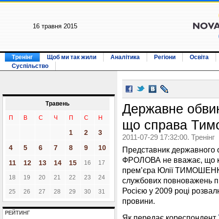
16 травня 2015
Тренінг
Щоб ми так жили
Аналітика
Регіони
Освіта
Суспільство
Травень
Державне обви
П
В
С
Ч
П
С
Н
що справа Тим
1
2
3
2011-07-29 17:32:00. Тренінг
4
5
6
7
8
9
10
Представник державного о
ФРОЛОВА не вважає, що к
11
12
13
14
15
16
17
прем’єра Юлії ТИМОШЕНК
18
19
20
21
22
23
24
службових повноважень під
Росією у 2009 році розвалю
25
26
27
28
29
30
31
провини.
РЕЙТИНГ
Як передає кореспондент