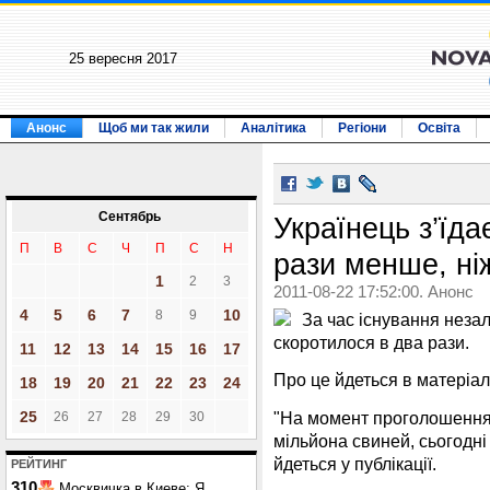
25 вересня 2017
Анонс
Щоб ми так жили
Аналітика
Регіони
Освіта
Сентябрь
Українець з’їда
П
В
С
Ч
П
С
Н
рази менше, ні
1
2
3
2011-08-22 17:52:00. Анонс
4
5
6
7
10
8
9
За час існування незал
скоротилося в два рази.
11
12
13
14
15
16
17
Про це йдеться в матеріал
18
19
20
21
22
23
24
"На момент проголошення 
25
26
27
28
29
30
мільйона свиней, сьогодні 
йдеться у публікації.
РЕЙТИНГ
310
Москвичка в Киеве: Я