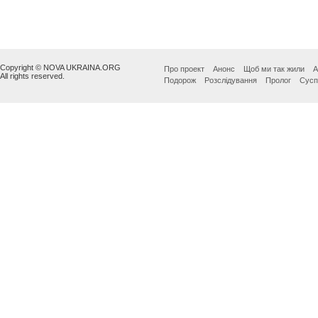
Copyright © NOVA UKRAINA.ORG
Про проект
Анонс
Щоб ми так жили
А
All rights reserved.
Подорож
Розслідування
Пролог
Сусп