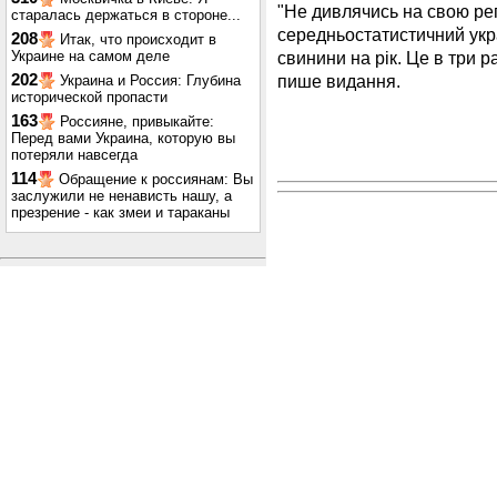
"Не дивлячись на свою ре
старалась держаться в стороне...
середньостатистичний укра
208
Итак, что происходит в
свинини на рік. Це в три р
Украине на самом деле
пише видання.
202
Украина и Россия: Глубина
исторической пропасти
163
Россияне, привыкайте:
Перед вами Украина, которую вы
потеряли навсегда
114
Обращение к россиянам: Вы
заслужили не ненависть нашу, а
презрение - как змеи и тараканы