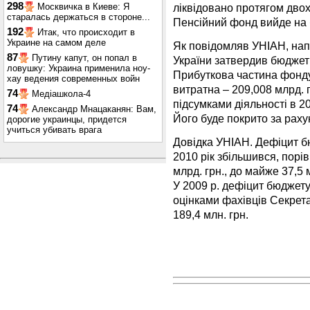
298
ліквідовано протягом двох
Москвичка в Киеве: Я
старалась держаться в стороне...
Пенсійний фонд вийде на б
192
Итак, что происходит в
Украине на самом деле
Як повідомляв УНІАН, напр
87
Путину капут, он попал в
України затвердив бюджет 
ловушку: Украина применила ноу-
Прибуткова частина фонду 
хау ведения современных войн
витратна – 209,008 млрд. 
74
Медіашкола-4
підсумками діяльності в 2
74
Александр Мнацаканян: Вам,
Його буде покрито за рах
дорогие украинцы, придется
учиться убивать врага
Довідка УНІАН. Дефіцит б
2010 рік збільшився, порі
млрд. грн., до майже 37,5 
У 2009 р. дефіцит бюджету
оцінками фахівців Секрет
189,4 млн. грн.