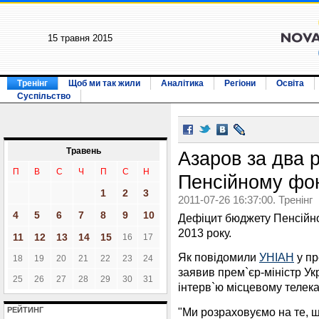
15 травня 2015
Тренінг
Щоб ми так жили
Аналітика
Регіони
Освіта
Суспільство
Травень
Азаров за два р
П
В
С
Ч
П
С
Н
Пенсійному фо
1
2
3
2011-07-26 16:37:00. Тренінг
4
5
6
7
8
9
10
Дефіцит бюджету Пенсійно
2013 року.
11
12
13
14
15
16
17
Як повідомили
УНІАН
у пр
18
19
20
21
22
23
24
заявив прем`єр-міністр Ук
25
26
27
28
29
30
31
інтерв`ю місцевому телека
"Ми розраховуємо на те, 
РЕЙТИНГ