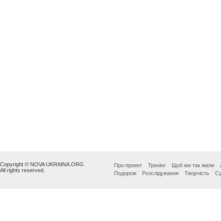
Copyright © NOVA UKRAINA.ORG
Про проект
Тренінг
Щоб ми так жили
All rights reserved.
Подорож
Розслідування
Творчість
Су