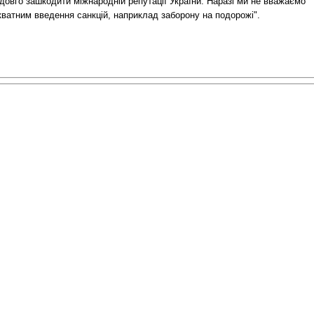
довго зашкодити міжнародній репутації України. Наразі ми не вважаємо
кватним введення санкцій, наприклад заборону на подорожі".