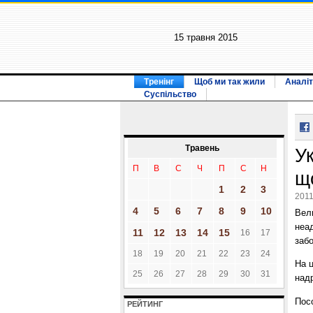
15 травня 2015
Тренінг
Щоб ми так жили
Аналіт
Суспільство
Травень
Ук
П
В
С
Ч
П
С
Н
щ
1
2
3
2011
4
5
6
7
8
9
10
Вели
неа
11
12
13
14
15
16
17
забо
18
19
20
21
22
23
24
На ц
25
26
27
28
29
30
31
над
Пос
РЕЙТИНГ