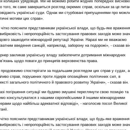
ти колишніх урядовців. Ми не можемо робити жодних попередніх висновкі
 того, як саме завершиться розгляд окремих справ, оскільки за це пита
повідають українські суди. Однак ми стурбовані припущеннями про можли
тичні мотиви цих справ».
 чітко пояснили представникам української влади, що будь-яке враження
вибірковість і непропорційність застосування правових заходів може зна
довго зашкодити міжнародній репутації України. Наразі ми не вважаємо
ватним введення санкцій, наприклад, заборону на подорожі», - сказав він
ернер закликав українську владу забезпечити дотримання міжнародних
в’язань щодо поваги до принципів верховенства права.
 продовжимо спостерігати за подальшим розглядом цих справ у судах, а
ливо справ, порушених проти лідерів опозиційних політичних сил, в
ексті загального політичного й правового розвитку України», - сказав він.
азі погіршення ситуації ми будемо змушені переглянути свою позицію та
емо консультуватися з нашими європейськими й іншими міжнародними
ерами щодо найбільш адекватної відповіді», - наголосив посол Великої
анії.
 чітко пояснили представникам української влади, що будь-яке враження
вибірковість і непропорційність застосування правових заходів може зна