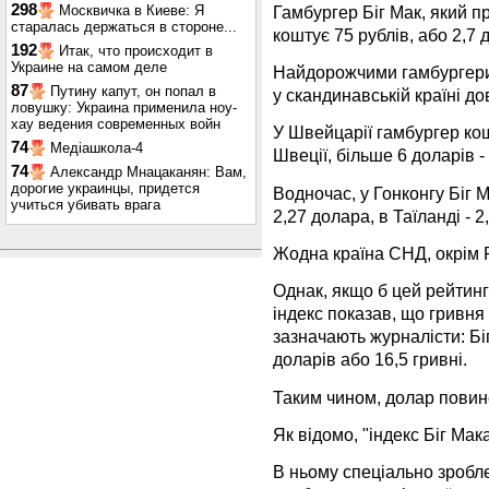
298
Гамбургер Біг Мак, який п
Москвичка в Киеве: Я
старалась держаться в стороне...
коштує 75 рублів, або 2,7 
192
Итак, что происходит в
Украине на самом деле
Найдорожчими гамбургери 
87
Путину капут, он попал в
у скандинавській країні д
ловушку: Украина применила ноу-
хау ведения современных войн
У Швейцарії гамбургер кош
74
Медіашкола-4
Швеції, більше 6 доларів - 
74
Александр Мнацаканян: Вам,
дорогие украинцы, придется
Водночас, у Гонконгу Біг М
учиться убивать врага
2,27 долара, в Таїланді - 2
Жодна країна СНД, окрім Р
Однак, якщо б цей рейтинг
індекс показав, що гривн
зазначають журналісти: Бі
доларів або 16,5 гривні.
Таким чином, долар повине
Як відомо, "індекс Біг Мак
В ньому спеціально зробл