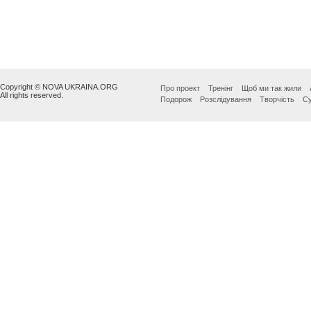
Copyright © NOVA UKRAINA.ORG
Про проект
Тренінг
Щоб ми так жили
All rights reserved.
Подорож
Розслідування
Творчість
Су