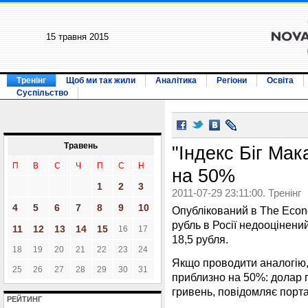
15 травня 2015
Тренінг
Щоб ми так жили
Аналітика
Регіони
Освіта
Суспільство
Травень
"Індекс Біг Мак
П
В
С
Ч
П
С
Н
на 50%
1
2
3
2011-07-29 23:11:00. Тренінг
4
5
6
7
8
9
10
Опублікований в The Econo
рубль в Росії недооцінени
11
12
13
14
15
16
17
18,5 рубля.
18
19
20
21
22
23
24
Якщо проводити аналогію, 
25
26
27
28
29
30
31
приблизно на 50%: долар 
гривень, повідомляє порта
РЕЙТИНГ