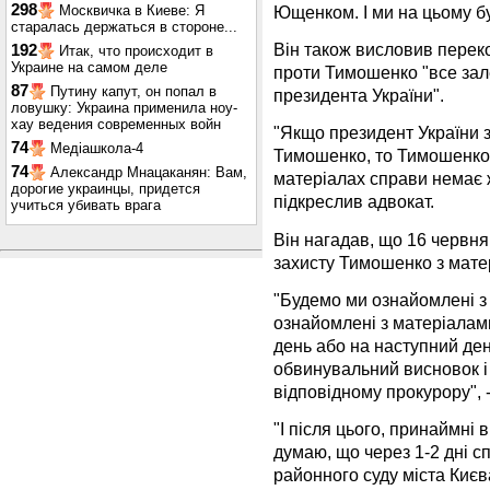
298
Ющенком. І ми на цьому бу
Москвичка в Киеве: Я
старалась держаться в стороне...
Він також висловив перек
192
Итак, что происходит в
Украине на самом деле
проти Тимошенко "все зал
87
Путину капут, он попал в
президента України".
ловушку: Украина применила ноу-
хау ведения современных войн
"Якщо президент України 
74
Медіашкола-4
Тимошенко, то Тимошенко 
74
Александр Мнацаканян: Вам,
матеріалах справи немає 
дорогие украинцы, придется
підкреслив адвокат.
учиться убивать врага
Він нагадав, що 16 червня
захисту Тимошенко з мате
"Будемо ми ознайомлені з
ознайомлені з матеріалами
день або на наступний ден
обвинувальний висновок і
відповідному прокурору", 
"І після цього, принаймні 
думаю, що через 1-2 дні 
районного суду міста Києва