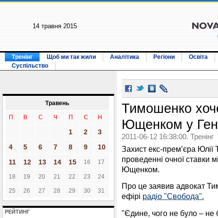
14 травня 2015
Тренінг
Щоб ми так жили
Аналітика
Регіони
Освіта
Суспільство
Травень
Тимошенко хоче
П
В
С
Ч
П
С
Н
Ющенком у Ген
1
2
3
2011-06-12 16:38:00. Тренінг
4
5
6
7
8
9
10
Захист екс-прем’єра Юлії
проведенні очної ставки м
11
12
13
14
15
16
17
Ющенком.
18
19
20
21
22
23
24
Про це заявив адвокат Ти
25
26
27
28
29
30
31
ефірі
радіо "Свобода".
"Єдине, чого не було – не
РЕЙТИНГ