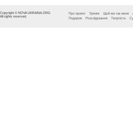
Copyright © NOVA UKRAINA.ORG
Про проект
Тренінг
Щоб ми так жили
All rights reserved.
Подорож
Розслідування
Творчість
Су