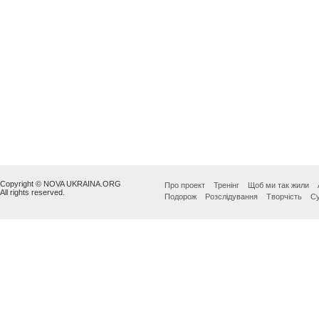
Copyright © NOVA UKRAINA.ORG
Про проект
Тренінг
Щоб ми так жили
All rights reserved.
Подорож
Розслідування
Творчість
Су