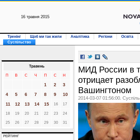
16 травня 2015
Тренінг
Щоб ми так жили
Аналітика
Регіони
Освіта
Суспільство
Травень
МИД России в т
П
В
С
Ч
П
С
Н
отрицает разоб
1
2
3
Вашингтоном
4
5
6
7
8
9
10
2014-03-07 01:56:00. Суспіл
11
12
13
14
15
16
17
18
19
20
21
22
23
24
25
26
27
28
29
30
31
РЕЙТИНГ