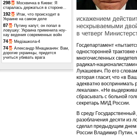
298
Москвичка в Киеве: Я
старалась держаться в стороне...
192
Итак, что происходит в
искажением действит
Украине на самом деле
нескрываемыми двой
87
Путину капут, он попал в
ловушку: Украина применила ноу-
в четверг Министерс
хау ведения современных войн
74
Медіашкола-4
Госдепартамент «пытаетс
74
Александр Мнацаканян: Вам,
односторонней трактовке 
дорогие украинцы, придется
учиться убивать врага
многочисленных свидетел
радикал-националистами»
Лукашевич. По его словам
которая гласит, что «в Ва
адекватно воспринимать 
лекалам». «Не выдержива
сбрасывать с больной гол
секретарь МИД России.
В среду Государственный
разоблачения десяти из л
сделал предыдущим днем 
России Владимир Путин, 