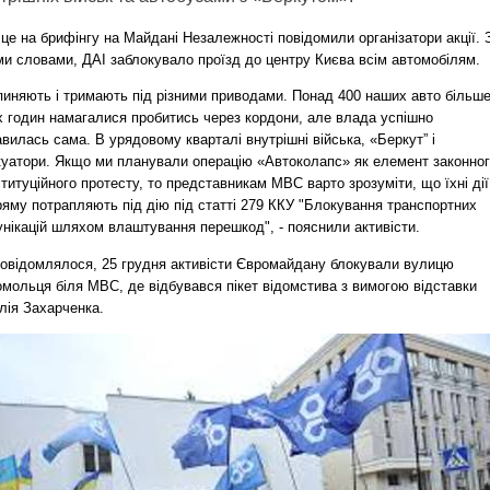
це на брифінгу на Майдані Незалежності повідомили організатори акції. 
ми словами, ДАІ заблокувало проїзд до центру Києва всім автомобілям.
пиняють і тримають під різними приводами. Понад 400 наших авто більш
х годин намагалися пробитись через кордони, але влада успішно
вилась сама. В урядовому кварталі внутрішні війська, «Беркут” і
куатори. Якщо ми планували операцію «Автоколапс» як елемент законно
титуційного протесту, то представникам МВС варто зрозуміти, що їхні дії
ряму потрапляють під дію під статті 279 ККУ "Блокування транспортних
унікацій шляхом влаштування перешкод", - пояснили активісти.
повідомлялося, 25 грудня активісти Євромайдану блокували вулицю
омольця біля МВС, де відбувався пікет відомстива з вимогою відставки
лія Захарченка.