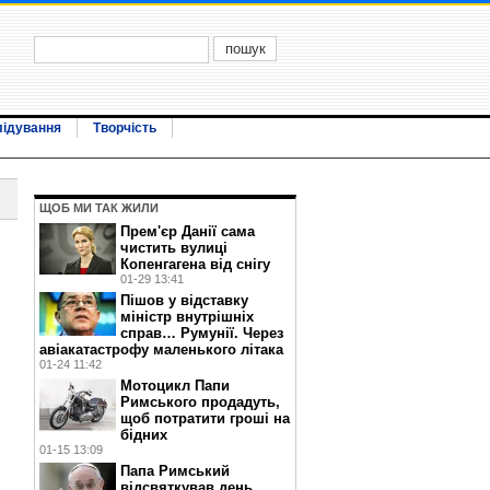
лідування
Творчість
ЩОБ МИ ТАК ЖИЛИ
Прем'єр Данії сама
чистить вулиці
Копенгагена від снігу
01-29 13:41
Пішов у відставку
міністр внутрішніх
справ… Румунії. Через
авіакатастрофу маленького літака
01-24 11:42
Мотоцикл Папи
Римського продадуть,
щоб потратити гроші на
бідних
01-15 13:09
Папа Римський
відсвяткував день