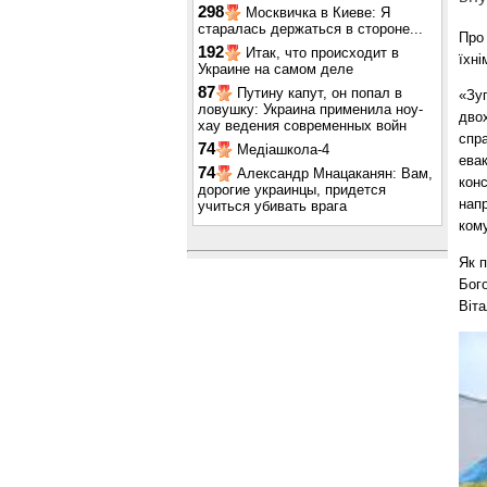
298
Москвичка в Киеве: Я
старалась держаться в стороне...
Про 
192
Итак, что происходит в
їхні
Украине на самом деле
87
Путину капут, он попал в
«Зу
ловушку: Украина применила ноу-
дво
хау ведения современных войн
спра
74
Медіашкола-4
ева
74
Александр Мнацаканян: Вам,
конс
дорогие украинцы, придется
нап
учиться убивать врага
ком
Як 
Бог
Віта