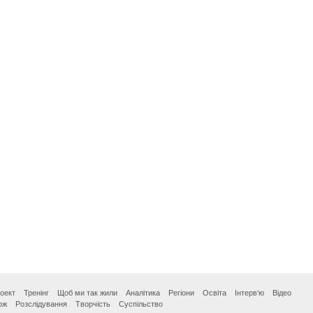
оект
Тренінг
Щоб ми так жили
Аналітика
Регіони
Освіта
Інтерв‘ю
Відео
ож
Розслідування
Творчість
Суспільство