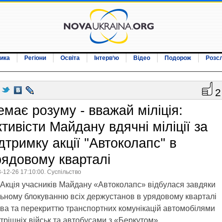
ика
Регіони
Освіта
Інтерв‘ю
Відео
Подорож
Розс
2
емає розуму - вважай міліція:
тивісти Майдану вдячні міліції за
дтримку акції "Автоколапс" в
рядовому кварталі
-12-26 17:10:00. Суспільство
Акція учасників Майдану «Автоколапс» відбулася завдяки
ьному блокуванню всіх держустанов в урядовому кварталі
ва та перекриттю транспортних комунікацій автомобілями
трішніх військ та автобусами з «Беркутом».