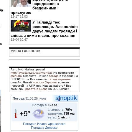
народження з
бездомними і
За
прислугою
12-17 19:03
У Таїланді теж
е
революція. Але поліція
дарує людям троянди і
співає з ними пісень про кохання
12-04 10:47
го
МИ НА FACEBOOK
Авто Hyundai на проекті
http://avtosale.ua/car/Hyundai/
Не пропустите -
фильмы
в прокате! Точная
погода
в Украине на
SINOPTIK.ua Все каналы:
телепрограмма
онлайн. Читай
новости Украины
в ленте
новостей на UKR.net. Ищешь работу? Все
вакансии,
работа в Киеве
на JOB.ukr.net.
Погода
31.03.26, ночь
Погода в
Киеве
влажность:
79%
+9°
давление:
738 мм
ветер:
1 м/с,
Погода в Ивано-Франковске
Погода в Донецке