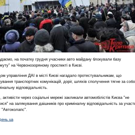
адаємо, на початку грудня учасники авто майдану блокували базу
куту" на Червонозоряному проспекті в Києві.
ом управління ДАІ в місті Києві нагадало протестувальникам, що
ування транспортних комунікацій, доріг, шляхів сполучення тягне за соб
інальну відповідальність.
, активісти через соціальні мережі закликали автомобілістів Києва "не
ися" на залякування даішників про криміналну відповідальність за участ
ї "Автоколапс".
день.ua