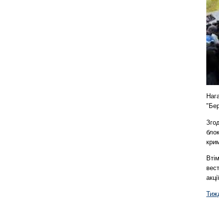
Наг
"Бер
Згод
блок
крим
Втім
вест
акці
Тиж