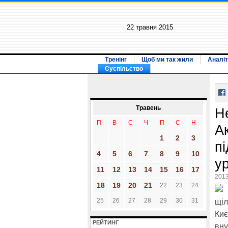
22 травня 2015
Тренінг
Щоб ми так жили
Аналіт
Суспільство
Травень
Н
П
В
С
Ч
П
С
Н
Ак
1
2
3
пі
4
5
6
7
8
9
10
у
11
12
13
14
15
16
17
2013
18
19
20
21
22
23
24
25
26
27
28
29
30
31
щіл
Киє
РЕЙТИНГ
вну