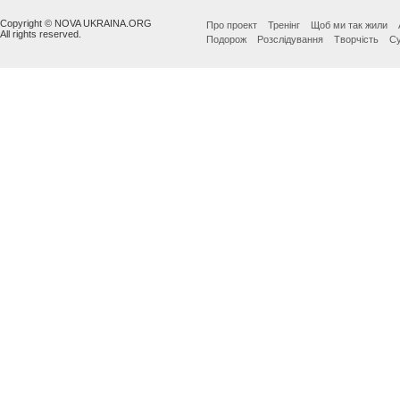
Copyright © NOVA UKRAINA.ORG
Про проект
Тренінг
Щоб ми так жили
All rights reserved.
Подорож
Розслідування
Творчість
Су