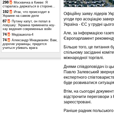
298
Москвичка в Киеве: Я
старалась держаться в стороне...
192
Итак, что происходит в
Офіційну заяву лідерів Ук
Украине на самом деле
угоди про асоціацію завер
87
Путину капут, он попал в
Україна - ЄС у грудні цього
ловушку: Украина применила ноу-
хау ведения современных войн
Але, за інформацією газет
74
Медіашкола-4
Європарламент рекомендує
74
Александр Мнацаканян: Вам,
дорогие украинцы, придется
Більше того, це питання б
учиться убивать врага
спільному засіданні коміт
міжнародної торгівлі.
Днями співдоповідач із ц
Павло Залевський звернув
експертного співтоварист
буде розвиватися ситуація
Втім, на сьогодні докумен
відстрочити переговори з
зареєстровані.
Раніше радник польськог