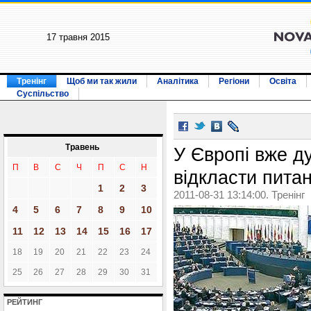
17 травня 2015
Тренінг
Щоб ми так жили
Аналітика
Регіони
Освіта
Суспільство
Травень
У Європі вже д
П
В
С
Ч
П
С
Н
відкласти пита
1
2
3
2011-08-31 13:14:00. Тренінг
4
5
6
7
8
9
10
11
12
13
14
15
16
17
18
19
20
21
22
23
24
25
26
27
28
29
30
31
РЕЙТИНГ