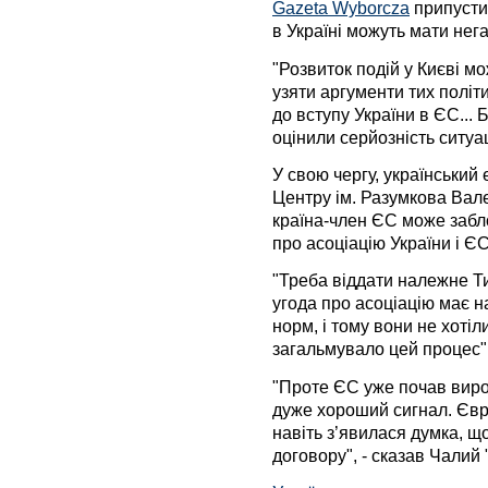
Gazeta Wyborcza
припустив
в Україні можуть мати нега
"Розвиток подій у Києві мо
узяти аргументи тих політи
до вступу України в ЄС...
оцінили серйозність ситуаці
У свою чергу, український
Центру ім. Разумкова Вал
країна-член ЄС може забл
про асоціацію України і ЄС
"Треба віддати належне Т
угода про асоціацію має н
норм, і тому вони не хотіл
загальмувало цей процес", 
"Проте ЄС уже почав вироб
дуже хороший сигнал. Євр
навіть з’явилася думка, 
договору", - сказав Чалий