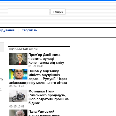
лідування
Творчість
ЩОБ МИ ТАК ЖИЛИ
Прем'єр Данії сама
чистить вулиці
Копенгагена від снігу
01-29 13:41
Пішов у відставку
міністр внутрішніх
апу
справ… Румунії. Через
авіакатастрофу маленького літака
01-24 11:42
),
Мотоцикл Папи
Римського продадуть,
щоб потратити гроші на
бідних
м
01-15 13:09
Папа Римський
відсвяткував день