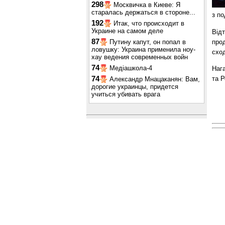
298
Москвичка в Киеве: Я
старалась держаться в стороне...
з по
192
Итак, что происходит в
Украине на самом деле
Відт
87
прод
Путину капут, он попал в
ловушку: Украина применила ноу-
сход
хау ведения современных войн
74
Медіашкола-4
Нага
та Р
74
Александр Мнацаканян: Вам,
дорогие украинцы, придется
учиться убивать врага