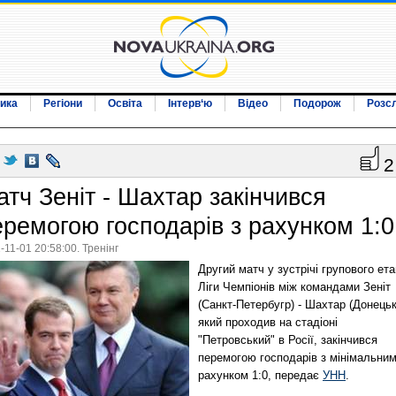
ика
Регіони
Освіта
Інтерв‘ю
Відео
Подорож
Розс
2
атч Зеніт - Шахтар закінчився
еремогою господарів з рахунком 1:0
-11-01 20:58:00. Тренінг
Другий матч у зустрічі групового ет
Ліги Чемпіонів між командами Зеніт
(Санкт-Петербугр) - Шахтар (Донецьк
який проходив на стадіоні
"Петровський" в Росії, закінчився
перемогою господарів з мінімальни
рахунком 1:0, передає
УНН
.