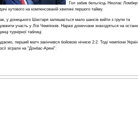
Гол забив бельгієць Ніколас Ломбер
дачі кутового на компенсованій хвилині першого тайму.
ак, у донецького Шахтаря залишається мало шансів вийти з групи та
овжити участь у Лізі Чемпіонів. Наразі донеччани знаходяться на останн
инці турнірної таблиці.
даємо, перший матч закінчився бойовою нічиєю 2:2. Тоді чемпіони Украї
осії зіграли на "Донбас-Арені".