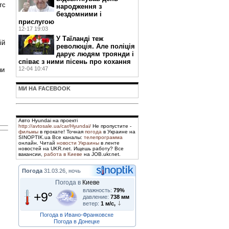
тс
народження з
бездомними і
прислугою
12-17 19:03
У Таїланді теж
ій
революція. Але поліція
дарує людям троянди і
співає з ними пісень про кохання
12-04 10:47
ни
МИ НА FACEBOOK
Авто Hyundai на проекті
http://avtosale.ua/car/Hyundai/
Не пропустите -
фильмы
в прокате! Точная
погода
в Украине на
SINOPTIK.ua Все каналы:
телепрограмма
онлайн. Читай
новости Украины
в ленте
новостей на UKR.net. Ищешь работу? Все
вакансии,
работа в Киеве
на JOB.ukr.net.
Погода
31.03.26, ночь
Погода в
Киеве
влажность:
79%
+9°
давление:
738 мм
ветер:
1 м/с,
Погода в Ивано-Франковске
Погода в Донецке