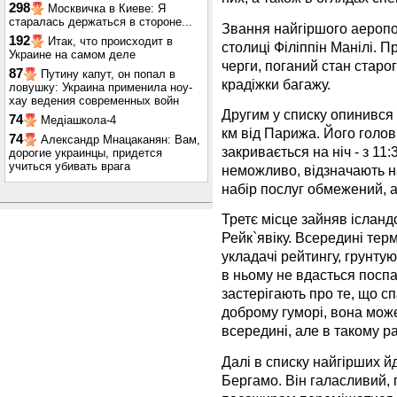
298
Москвичка в Киеве: Я
старалась держаться в стороне...
Звання найгіршого аеропо
192
Итак, что происходит в
столиці Філіппін Манілі. П
Украине на самом деле
черги, поганий стан старог
87
Путину капут, он попал в
крадіжки багажу.
ловушку: Украина применила ноу-
хау ведения современных войн
Другим у списку опинився
74
Медіашкола-4
км від Парижа. Його голов
74
Александр Мнацаканян: Вам,
закривається на ніч - з 11
дорогие украинцы, придется
учиться убивать врага
неможливо, відзначають на 
набір послуг обмежений, а
Третє місце зайняв іслан
Рейк`явіку. Всередині терм
укладачі рейтингу, грунту
в ньому не вдасться поспат
застерігають про те, що с
доброму гуморі, вона мож
всередині, але в такому р
Далі в списку найгірших йд
Бергамо. Він галасливий, 