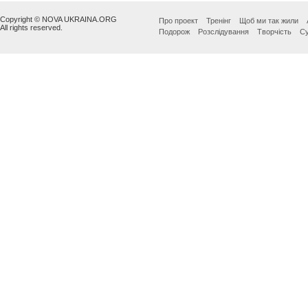
Copyright © NOVA UKRAINA.ORG
Про проект
Тренінг
Щоб ми так жили
All rights reserved.
Подорож
Розслідування
Творчість
Су