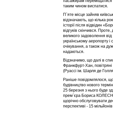
пасажирам переміщатися з 
таким чином виспатися.
П`яте місце зайняв київсь
відзначають, що кілька ро
історії після відвідин «Б
відгуків скінчився. Проте
великого задоволення від
українському аеропорту і 
очікування, а також на дуж
надаються.
Відзначимо, що далі в спи
Франкфурт-Хан, повітряні
(Руассі ім. Шарля де Голл
Раніше повідомлялося, що
будівництво нового термін
25 березня з нього буде з
прем`єра Бориса КОЛЕСНІ
щорічно обслуговувати дес
перспективі - 15 мільйонів