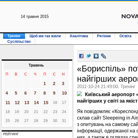
14 травня 2015
Тренінг
Щоб ми так жили
Аналітика
Регіони
Освіта
Суспільство
Травень
«Бориспіль» по
П
В
С
Ч
П
С
Н
найгірших аероп
1
2
3
2011-10-24 21:49:00. Тренінг
4
5
6
7
8
9
10
Київський аеропорт 
найгірших у світі за якіс
11
12
13
14
15
16
17
Як повідомляє «Кореспонде
18
19
20
21
22
23
24
склав сайт Sleepeing in Ai
25
26
27
28
29
30
31
з опитувань на самому сайт
інформації, одержаної на 
РЕЙТИНГ
них, а також в оглядах сп