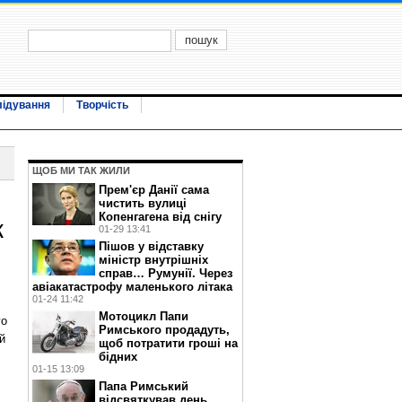
лідування
Творчість
ЩОБ МИ ТАК ЖИЛИ
Прем'єр Данії сама
чистить вулиці
Копенгагена від снігу
к
01-29 13:41
Пішов у відставку
міністр внутрішніх
справ… Румунії. Через
авіакатастрофу маленького літака
01-24 11:42
Мотоцикл Папи
го
Римського продадуть,
й
щоб потратити гроші на
бідних
01-15 13:09
Папа Римський
відсвяткував день