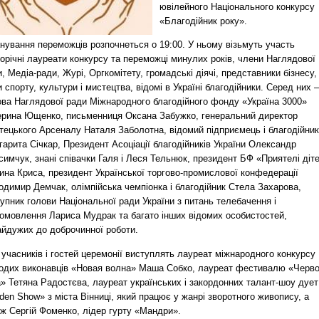
ювілейного Національного конкурсу
«Благодійник року».
нування переможців розпочнеться о 19:00. У ньому візьмуть участь
орічні лауреати конкурсу та переможці минулих років, члени Наглядової
, Медіа-ради, Журі, Оргкомітету, громадські діячі, представники бізнесу,
и спорту, культури і мистецтва, відомі в Україні благодійники. Серед них –
ова Наглядової ради Міжнародного благодійного фонду «Україна 3000»
ерина Ющенко, письменниця Оксана Забужко, генеральний директор
тецького Арсеналу Наталя Заболотна, відомий підприємець і благодійник
арита Січкар, Президент Асоціації благодійників України Олександр
имчук, знані співачки Галя і Леся Тельнюк, президент БФ «Приятелі діт
ина Криса, президент Української торгово-промислової конфедерації
одимир Демчак, олімпійська чемпіонка і благодійник Стела Захарова,
упник голови Національної ради України з питань телебачення і
іомовлення Лариса Мудрак та багато інших відомих особистостей,
айдужих до доброчинної роботи.
учасників і гостей церемонії виступлять лауреат міжнародного конкурсу
одих виконавців «Новая волна» Маша Собко, лауреат фестивалю «Черв
» Тетяна Радостєва, лауреат українських і закордонних талант-шоу дует
en Show» з міста Вінниці, який працює у жанрі зворотного живопису, а
ож Сергій Фоменко, лідер гурту «Мандри».