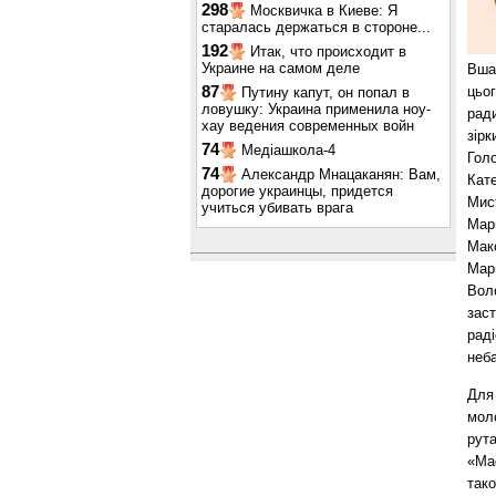
298
Москвичка в Киеве: Я
старалась держаться в стороне...
192
Итак, что происходит в
Украине на самом деле
Вша
87
цьог
Путину капут, он попал в
ловушку: Украина применила ноу-
ради
хау ведения современных войн
зірк
74
Медіашкола-4
Гол
74
Александр Мнацаканян: Вам,
Кат
дорогие украинцы, придется
Мис
учиться убивать врага
Марг
Макс
Мар
Вол
заст
рад
неб
Для 
мол
рута
«Mad
так