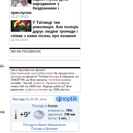
народження з
бездомними і
прислугою
12-17 19:03
У Таїланді теж
революція. Але поліція
дарує людям троянди і
співає з ними пісень про кохання
12-04 10:47
МИ НА FACEBOOK
ей»
Авто Hyundai на проекті
http://avtosale.ua/car/Hyundai/
Не пропустите -
фильмы
в прокате! Точная
погода
в Украине на
SINOPTIK.ua Все каналы:
телепрограмма
онлайн. Читай
новости Украины
в ленте
новостей на UKR.net. Ищешь работу? Все
вакансии,
работа в Киеве
на JOB.ukr.net.
Погода
31.03.26, ночь
Погода в
Киеве
влажность:
79%
она
+9°
давление:
738 мм
ветер:
1 м/с,
Погода в Ивано-Франковске
Погода в Донецке