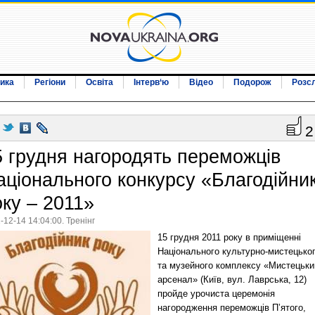
ика
Регіони
Освіта
Інтерв‘ю
Відео
Подорож
Розс
2
5 грудня нагородять переможців
аціонального конкурсу «Благодійни
оку – 2011»
-12-14 14:04:00. Тренінг
15 грудня 2011 року в приміщенні
Національного культурно-мистецько
та музейного комплексу «Мистецьки
арсенал» (Київ, вул. Лаврська, 12)
пройде урочиста церемонія
нагородження переможців П’ятого,