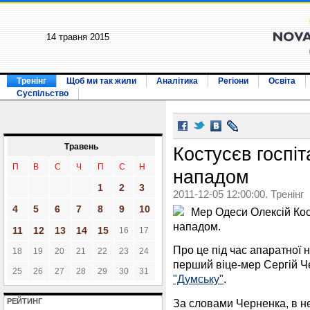
14 травня 2015
Тренінг
Щоб ми так жили
Аналітика
Регіони
Освіта
Суспільство
Травень
Костусєв госпі
П
В
С
Ч
П
С
Н
нападом
1
2
3
2011-12-05 12:00:00. Тренінг
4
5
6
7
8
9
10
Мер Одеси Олексій Кос
нападом.
11
12
13
14
15
16
17
Про це під час апаратної 
18
19
20
21
22
23
24
перший віце-мер Сергій 
25
26
27
28
29
30
31
"Думську"
.
За словами Черненка, в н
РЕЙТИНГ