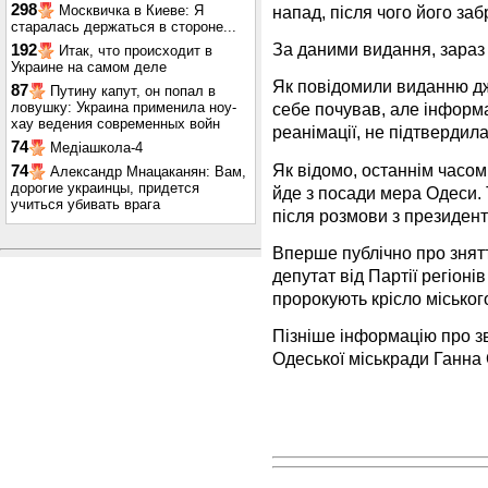
298
напад, після чого його заб
Москвичка в Киеве: Я
старалась держаться в стороне...
За даними видання, зараз
192
Итак, что происходит в
Украине на самом деле
Як повідомили виданню дж
87
Путину капут, он попал в
ловушку: Украина применила ноу-
себе почував, але інформа
хау ведения современных войн
реанімації, не підтвердила
74
Медіашкола-4
Як відомо, останнім часом
74
Александр Мнацаканян: Вам,
дорогие украинцы, придется
йде з посади мера Одеси.
учиться убивать врага
після розмови з президен
Вперше публічно про знят
депутат від Партії регіонів
пророкують крісло міськог
Пізніше інформацію про з
Одеської міськради Ганна 