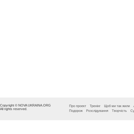
Copyright © NOVA UKRAINA.ORG
Про проект
Тренінг
Щоб ми так жили
All rights reserved.
Подорож
Розслідування
Творчість
Су