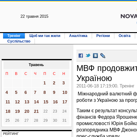
22 травня 2015
Тренінг
Щоб ми так жили
Аналітика
Регіони
Освіта
Суспільство
Травень
МВФ продовжит
П
В
С
Ч
П
С
Н
Україною
1
2
3
2011-06-18 17:19:00. Тренінг
4
5
6
7
8
9
10
Міжнародний валютний фо
роботи з Україною за прог
11
12
13
14
15
16
17
Таким є результат консульт
18
19
20
21
22
23
24
фінансів Федора Ярошенка 
25
26
27
28
29
30
31
промисловості Юрія Бойка
розпорядника МВФ Джоном 
РЕЙТИНГ
прес-служба уряду.