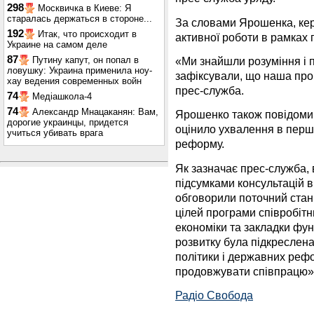
298
Москвичка в Киеве: Я
старалась держаться в стороне...
За словами Ярошенка, ке
192
Итак, что происходит в
активної роботи в рамках 
Украине на самом деле
87
«Ми знайшли розуміння і п
Путину капут, он попал в
ловушку: Украина применила ноу-
зафіксували, що наша прог
хау ведения современных войн
прес-служба.
74
Медіашкола-4
74
Александр Мнацаканян: Вам,
Ярошенко також повідоми
дорогие украинцы, придется
оцінило ухвалення в перш
учиться убивать врага
реформу.
Як зазначає прес-служба, 
підсумками консультацій ві
обговорили поточний стан 
цілей програми співробіт
економіки та закладки фу
розвитку була підкреслен
політики і державних реф
продовжувати співпрацю»
Радіо Свобода