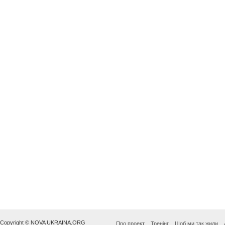
Copyright © NOVA UKRAINA.ORG
Про проект
Тренінг
Щоб ми так жили