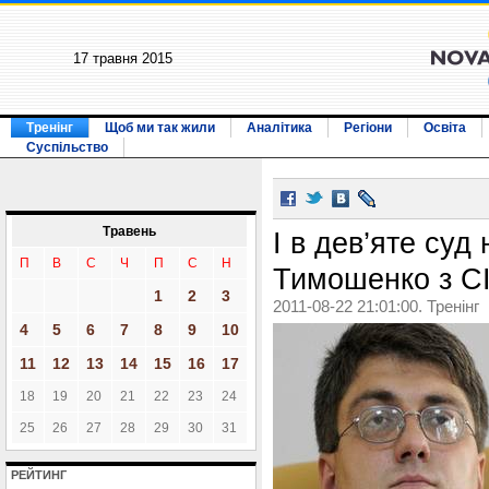
17 травня 2015
Тренінг
Щоб ми так жили
Аналітика
Регіони
Освіта
Суспільство
Травень
І в дев’яте суд
П
В
С
Ч
П
С
Н
Тимошенко з С
1
2
3
2011-08-22 21:01:00. Тренінг
4
5
6
7
8
9
10
11
12
13
14
15
16
17
18
19
20
21
22
23
24
25
26
27
28
29
30
31
РЕЙТИНГ