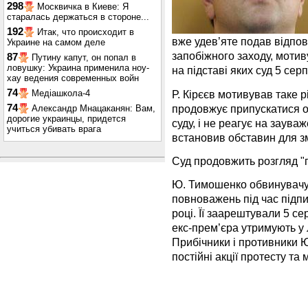
298
Москвичка в Киеве: Я
старалась держаться в стороне...
192
Итак, что происходит в
вже удев’яте подав відпов
Украине на самом деле
запобіжного заходу, мотив
87
Путину капут, он попал в
ловушку: Украина применила ноу-
на підставі яких суд 5 се
хау ведения современных войн
74
Р. Кірєєв мотивував таке
Медіашкола-4
продовжує припускатися 
74
Александр Мнацаканян: Вам,
дорогие украинцы, придется
суду, і не реагує на заува
учиться убивать врага
встановив обставин для зм
Суд продовжить розгляд "г
Ю. Тимошенко обвинувачу
повноважень під час підпи
році. Її заарештували 5 сер
екс-прем’єра утримують у 
Прибічники і противники Ю
постійні акції протесту та 