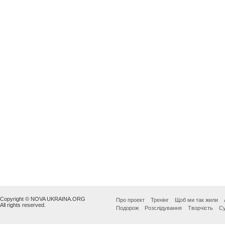
Copyright © NOVA UKRAINA.ORG
Про проект
Тренінг
Щоб ми так жили
All rights reserved.
Подорож
Розслідування
Творчість
Су