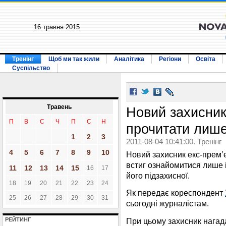
16 травня 2015
Тренінг
Щоб ми так жили
Аналітика
Регіони
Освіта
Суспільство
Травень
Новий захисник
П
В
С
Ч
П
С
Н
прочитати лише
1
2
3
2011-08-04 10:41:00. Тренінг
4
5
6
7
8
9
10
Новий захисник екс-пре
встиг ознайомитися лише і
11
12
13
14
15
16
17
його підзахисної.
18
19
20
21
22
23
24
Як передає кореспондент
25
26
27
28
29
30
31
сьогодні журналістам.
При цьому захисник нагада
РЕЙТИНГ