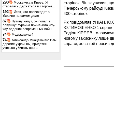
298
сторінок. Він зауважив, щ
Москвичка в Киеве: Я
старалась держаться в стороне...
Печерському райсуді Києва
192
Итак, что происходит в
400 сторінок.
Украине на самом деле
87
Путину капут, он попал в
Як повідомляв УНІАН, Ю.
ловушку: Украина применила ноу-
Ю.ТИМОШЕНКО 1 серпня. 
хау ведения современных войн
Родіон КІРЄЄВ, головуюч
74
Медіашкола-4
новому захиснику лише дв
74
Александр Мнацаканян: Вам,
справи, хоча той просив дв
дорогие украинцы, придется
учиться убивать врага