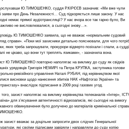
дослухавши Ю.ТИМОШЕНКО, суддя Р.КІРЄЄВ зазначив: «Ми вже чули
і заяви про День Незалежності… Суд підкоряється лише закону. У нас
одні немає прямої аудіотрансляції? У нас вчора все так гарно було, Ви
важливо не висловлювалися, а сьогодні знову…».
ідповідь Ю.ТИМОШЕНКО заявила, що не вважає «нормальним судовий
ляд справи». «Поки мої захисники детально пояснювали, для чого потріб
ки, яких треба запрошувати, прокурори відверто позіхали і спали, а судді
алі не цікаво, що вони тут треплять язиками», - зазначила вона.
ист Ю.ТИМОШЕНКО повторно наполягає на виклику до суду як свідків
ишніх урядовців Григорія НЕМИРІ та Петра КРУПКА, заступника голови
рольно-ревізійного управління Наталі РУБАН, під керівництвом якої
илися висновки щодо нанесення збитків НАК «Нафтогаз України» та
трансгазу» внаслідок підписання в 2009 році газових угод.
 того, захист наполягає на виклику керівництва телеканалів «Інтер», ICT
аїна» для з’ясування автентичності відеозаписів, які сьогодні на вимогу
жавного обвинувачення було долучено до матеріалів кримінальної справ
ТИМОШЕНКО.
ож захист вважає за доцільне запросити двох слідчих Генеральної
уратури, які своїми підписами завіряли і направляли до суду копію