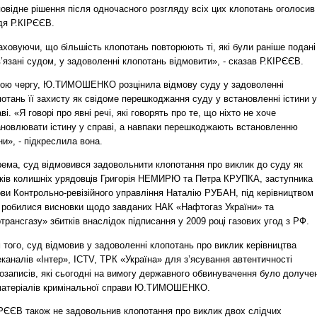
овідне рішення після одночасного розгляду всіх цих клопотань оголосив
дя Р.КІРЄЄВ.
ховуючи, що більшість клопотань повторюють ті, які були раніше подані
’язані судом, у задоволенні клопотань відмовити», - сказав Р.КІРЄЄВ.
вою чергу, Ю.ТИМОШЕНКО розцінила відмову суду у задоволенні
отань її захисту як свідоме перешкоджання суду у встановленні істини у
ві. «Я говорі про явні речі, які говорять про те, що ніхто не хоче
ановлювати істину у справі, а навпаки перешкоджають встановленню
ни», - підкреслила вона.
рема, суд відмовився задовольнити клопотання про виклик до суду як
дків колишніх урядовців Григорія НЕМИРЮ та Петра КРУПКА, заступника
ови Контрольно-ревізійного управління Наталію РУБАН, під керівництвом
ї робилися висновки щодо завданих НАК «Нафтогаз України» та
трансгазу» збитків внаслідок підписання у 2009 році газових угод з РФ.
 того, суд відмовив у задоволенні клопотань про виклик керівництва
каналів «Інтер», ICTV, ТРК «Україна» для з’ясування автентичності
озаписів, які сьогодні на вимогу державного обвинувачення було долуче
матеріалів кримінальної справи Ю.ТИМОШЕНКО.
ІРЄЄВ також не задовольнив клопотання про виклик двох слідчих