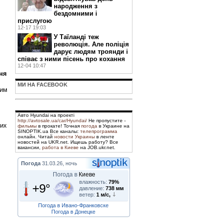
народження з
бездомними і
прислугою
12-17 19:03
У Таїланді теж
революція. Але поліція
дарує людям троянди і
співає з ними пісень про кохання
12-04 10:47
сня
МИ НА FACEBOOK
чим
Авто Hyundai на проекті
http://avtosale.ua/car/Hyundai/
Не пропустите -
них
фильмы
в прокате! Точная
погода
в Украине на
SINOPTIK.ua Все каналы:
телепрограмма
онлайн. Читай
новости Украины
в ленте
новостей на UKR.net. Ищешь работу? Все
вакансии,
работа в Киеве
на JOB.ukr.net.
Погода
31.03.26, ночь
Погода в
Киеве
влажность:
79%
+9°
давление:
738 мм
ветер:
1 м/с,
Погода в Ивано-Франковске
Погода в Донецке