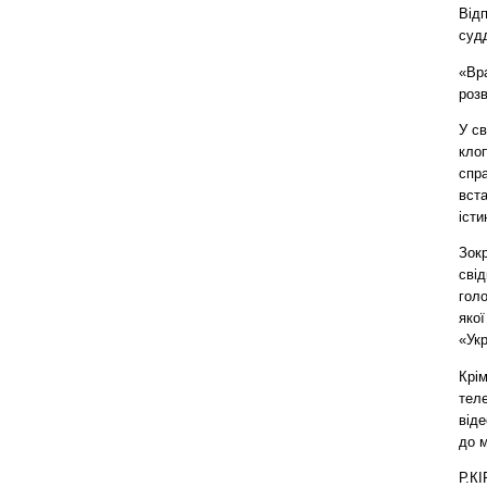
Відп
суд
«Вра
розв
У с
клоп
спра
вст
істи
Зок
сві
гол
яко
«Укр
Крім
теле
віде
до 
Р.К