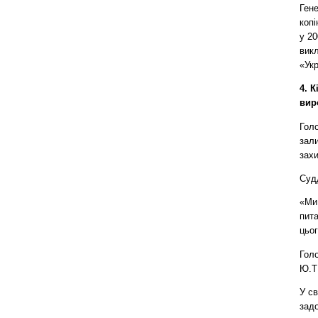
Гене
копі
у 2
викл
«Укр
4. 
вир
Гол
зал
зах
Суд
«Ми 
пита
цьог
Голо
Ю.Т
У с
задо