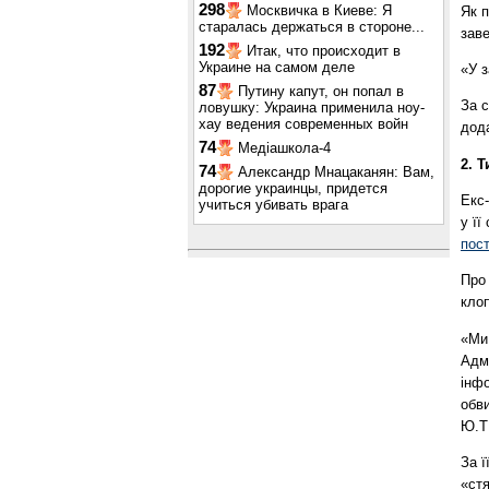
298
Москвичка в Киеве: Я
Як 
старалась держаться в стороне...
зав
192
Итак, что происходит в
Украине на самом деле
«У з
87
Путину капут, он попал в
За с
ловушку: Украина применила ноу-
хау ведения современных войн
дод
74
Медіашкола-4
2. 
74
Александр Мнацаканян: Вам,
дорогие украинцы, придется
Екс
учиться убивать врага
у ї
пос
Про
клоп
«Ми
Адмі
інф
обви
Ю.Т
За ї
«ст