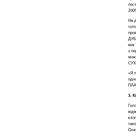
пост
200
На д
голо
про
ДУБ
між
з пе
мож
СУХ
«Я п
одно
ПЛ
3. 
Гол
від
клоп
так
Оле