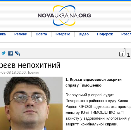
ика
Регіони
Освіта
Інтерв‘ю
Відео
Подорож
Розс
1
ірєєв непохитний
-09-08 18:02:00. Тренінг
1. Кірєєв відмовився закрити
справу Тимошенко
Головуючий у справі суддя
Печерського районного суду Києва
Родіон КІРЄЄВ відмовив екс-прем’єр
міністру Юлії ТИМОШЕНКО та її
захисту у задоволенні клопотання у
закритті кримінальної справи.