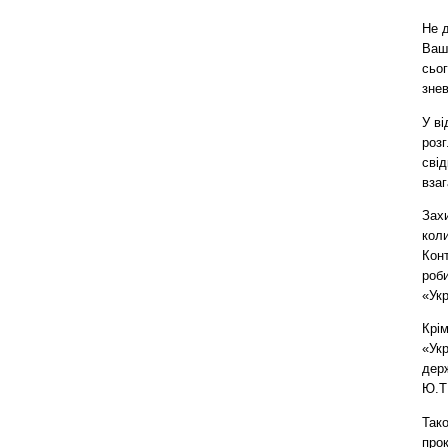
Не 
Ваш
сьог
зне
У в
розг
свід
взаг
Зах
кол
Конт
роб
«Укр
Крім
«Укр
дер
Ю.
Так
прок