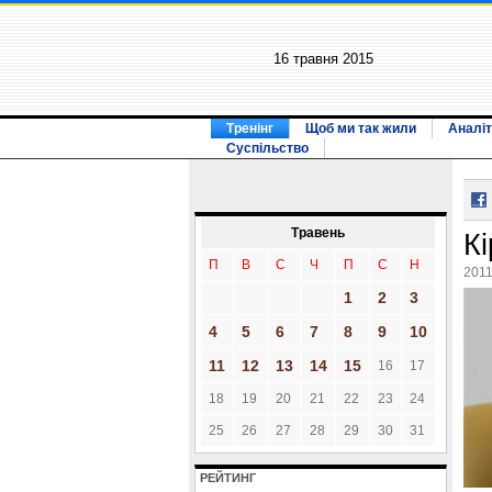
16 травня 2015
Тренінг
Щоб ми так жили
Аналіт
Суспільство
Травень
К
П
В
С
Ч
П
С
Н
2011
1
2
3
4
5
6
7
8
9
10
11
12
13
14
15
16
17
18
19
20
21
22
23
24
25
26
27
28
29
30
31
РЕЙТИНГ