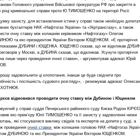
анови Головного управління Військової прокуратури РФ про закриття в
5 році кримінальної справи проти Ю.ТИМОШЕНКО на території Росії.
умку захисту, для встановлення істини у справі також необхідно допита
вних бухгалтерів НАК «Нафтогаз України» та «Укртрансгазу», а також
вести очну ставку між колишнім керівником «Нафтогазу» Олегом
ИНОЮ та екс-президентом України Віктором ЮЩЕНКОМ. «Є протиріччя
 показами ДУБИНИ і ЮЩЕНКА. ЮЩЕНКО сказав, що не відкликав ДУБИ
реговорів у Москві, а ДУБИНА сказав, що відкликав. Усунути протиріччя
на лише через проведення очної ставки», - аргументував адвокат Юрій
ОВ.
рошу задовольнити ці клопотання, інакше це буде свідчити про
бічність і поспішність судового розгляду», - резюмував адвокат Олекса
АХОТНЮК.
Кірєєв відмовився проводити очну ставку між Дубиною і Ющенком
овуючий у справі суддя Печерського районного суду Києва Родіон КІРЄ
мовив екс-прем’єру Юлії ТИМОШЕНКО та її захисту у задоволенні низки
отань, які стосувалися виклику свідків та експертів на допити у суді, а
ож проведення
очної ставки
між колишнім головою НАК «Нафтогаз Украї
гом ДУБИНОЮ та екс-Президентом України Віктором ЮЩЕНКОМ.