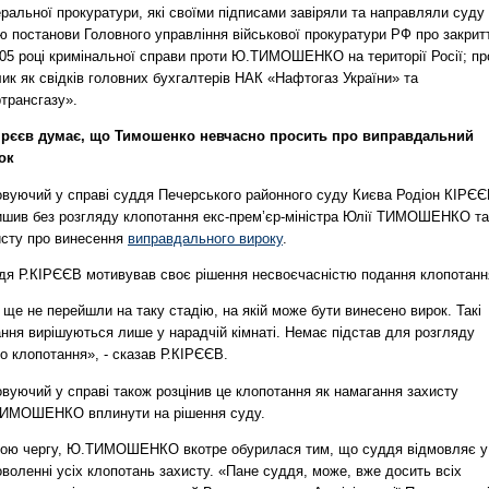
ральної прокуратури, які своїми підписами завіряли та направляли суду
ю постанови Головного управління військової прокуратури РФ про закрит
005 році кримінальної справи проти Ю.ТИМОШЕНКО на території Росії; пр
ик як свідків головних бухгалтерів НАК «Нафтогаз України» та
трансгазу».
Кірєєв думає, що Тимошенко невчасно просить про виправдальний
ок
овуючий у справі суддя Печерського районного суду Києва Родіон КІРЄ
ишив без розгляду клопотання екс-прем’єр-міністра Юлії ТИМОШЕНКО та 
исту про винесення
виправдального вироку
.
дя Р.КІРЄЄВ мотивував своє рішення несвоєчасністю подання клопотанн
ще не перейшли на таку стадію, на якій може бути винесено вирок. Такі
ння вирішуються лише у нарадчій кімнаті. Немає підстав для розгляду
о клопотання», - сказав Р.КІРЄЄВ.
вуючий у справі також розцінив це клопотання як намагання захисту
ИМОШЕНКО вплинути на рішення суду.
вою чергу, Ю.ТИМОШЕНКО вкотре обурилася тим, що суддя відмовляє у
воленні усіх клопотань захисту. «Пане суддя, може, вже досить всіх