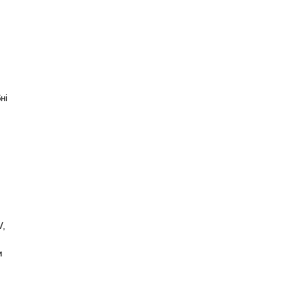
ні
V,
и