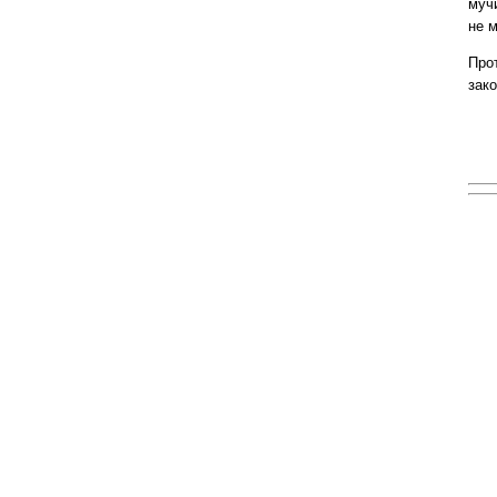
мучи
не 
Про
зако