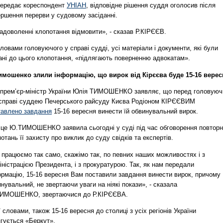
передає кореспондент
УНІАН
, відповідне рішення суддя оголосив після
ершення перерви у судовому засіданні.
адоволенні клопотання відмовити», - сказав Р.КІРЄЄВ.
ловами головуючого у справі судді, усі матеріали і документи, які були
ані до цього клопотання, «підлягають поверненню адвокатам».
Тимошенко злили інформацію, що вирок від Кірєєва буде 15-16 вере
-прем’єр-міністр України Юлія ТИМОШЕНКО заявляє, що перед головую
ї справі суддею Печерського райсуду Києва Родіоном КІРЄЄВИМ
тавлено завдання
15-16 вересня винести їй обвинувальний вирок.
 це Ю.ТИМОШЕНКО заявила сьогодні у суді під час обговорення повтор
отань її захисту про виклик до суду свідків та експертів.
 працюємо так само, скажімо так, по певних наших можливостях і з
ністрацією Президента, і з прокуратурою. Так, як нам передали
ормацію, 15-16 вересня Вам поставили завдання винести вирок, причому
нувальний, не звертаючи уваги на ніякі покази», - сказала
ИМОШЕНКО, звертаючися до Р.КІРЄЄВА.
ї словами, також 15-16 вересня до столиці з усіх регіонів України
ягується «Беркут».