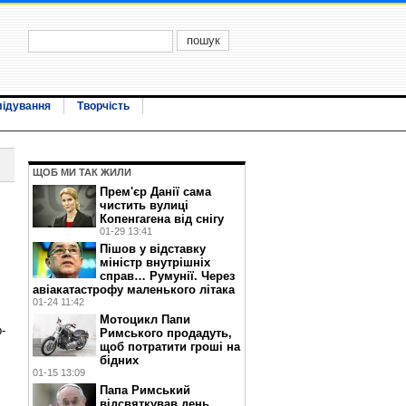
лідування
Творчість
ЩОБ МИ ТАК ЖИЛИ
Прем'єр Данії сама
чистить вулиці
Копенгагена від снігу
01-29 13:41
Пішов у відставку
міністр внутрішніх
справ… Румунії. Через
авіакатастрофу маленького літака
01-24 11:42
Мотоцикл Папи
-
Римського продадуть,
щоб потратити гроші на
бідних
01-15 13:09
Папа Римський
відсвяткував день