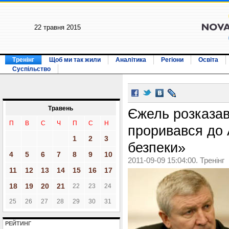
22 травня 2015
Тренінг
Щоб ми так жили
Аналітика
Регіони
Освіта
Суспільство
Травень
Єжель розказав
П
В
С
Ч
П
С
Н
проривався до 
1
2
3
безпеки»
4
5
6
7
8
9
10
2011-09-09 15:04:00. Тренінг
11
12
13
14
15
16
17
18
19
20
21
22
23
24
25
26
27
28
29
30
31
РЕЙТИНГ