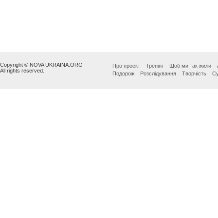
Copyright © NOVA UKRAINA.ORG
Про проект
Тренінг
Щоб ми так жили
All rights reserved.
Подорож
Розслідування
Творчість
Су