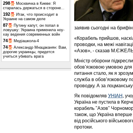
298
Москвичка в Киеве: Я
старалась держаться в стороне...
192
Итак, что происходит в
Украине на самом деле
87
Путину капут, он попал в
заявив сьогодні на брифінг
ловушку: Украина применила ноу-
хау ведения современных войн
«Корабель прийшов, наскіл
74
Медіашкола-4
проводки, на межі навігац
74
Александр Мнацаканян: Вам,
«Азов», - сказав М.ЄЖЕЛЬ
дорогие украинцы, придется
учиться убивать врага
Міністр оборони підкресл
обов’язковою умовою для 
питання стало, як я зрозу
служба в обов’язковому п
проводку. А за лоцманську
Як повідомляв
УНІАН
, уч
Україна не пустила в Керч
корабель "Азов" Чорномор
також, що Україна вперше 
від російського військово
протоки.