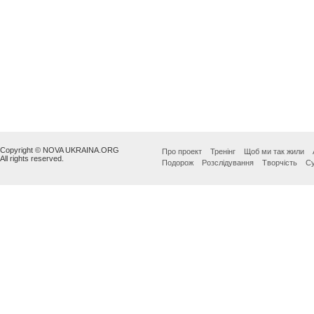
Copyright © NOVA UKRAINA.ORG
Про проект
Тренінг
Щоб ми так жили
All rights reserved.
Подорож
Розслідування
Творчість
Су