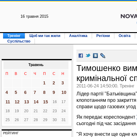
16 травня 2015
Тренінг
Щоб ми так жили
Аналітика
Регіони
Освіта
Суспільство
Травень
Тимошенко вим
П
В
С
Ч
П
С
Н
кримінальної с
1
2
3
2011-06-24 14:50:00. Тренінг
4
5
6
7
8
9
10
Лідер партії "Батьківщина
клопотанням про закриття
11
12
13
14
15
16
17
справи щодо газових угод 
18
19
20
21
22
23
24
Як передає кореспондент
25
26
27
28
29
30
31
сьогодні під час засіданн
"Я хочу внести ще одне кл
РЕЙТИНГ