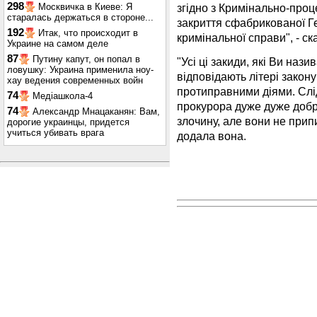
298
згідно з Кримінально-про
Москвичка в Киеве: Я
старалась держаться в стороне...
закриття сфабрикованої 
192
Итак, что происходит в
кримінальної справи", - с
Украине на самом деле
87
Путину капут, он попал в
"Усі ці закиди, які Ви наз
ловушку: Украина применила ноу-
відповідають літері закону
хау ведения современных войн
протиправними діями. Слі
74
Медіашкола-4
прокурора дуже дуже добре
74
Александр Мнацаканян: Вам,
злочину, але вони не прип
дорогие украинцы, придется
учиться убивать врага
додала вона.