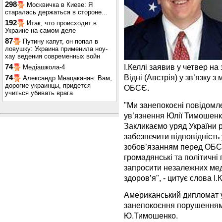
298
Москвичка в Киеве: Я
старалась держаться в стороне...
192
Итак, что происходит в
Украине на самом деле
87
Путину капут, он попал в
ловушку: Украина применила ноу-
хау ведения современных войн
І.Келлі заявив у четвер на
74
Медіашкола-4
Відні (Австрія) у зв’язку 
74
Александр Мнацаканян: Вам,
дорогие украинцы, придется
ОБСЄ.
учиться убивать врага
"Ми занепокоєні повідом
ув’язнення Юлії Тимошенк
Закликаємо уряд України р
забезпечити відповідність
зобов’язанням перед ОБС
громадянські та політичні
запросити незалежних меди
здоров’я", - цитує слова І.
Американський дипломат 
занепокоєння порушеннями
Ю.Тимошенко.