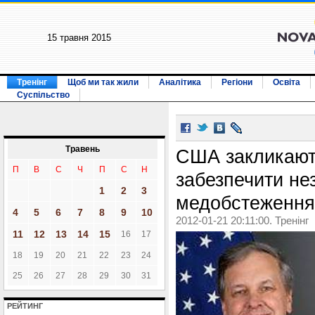
15 травня 2015
Тренінг
Щоб ми так жили
Аналітика
Регіони
Освіта
Суспільство
Травень
США закликають
П
В
С
Ч
П
С
Н
забезпечити не
1
2
3
медобстеження
4
5
6
7
8
9
10
2012-01-21 20:11:00. Тренінг
11
12
13
14
15
16
17
18
19
20
21
22
23
24
25
26
27
28
29
30
31
РЕЙТИНГ