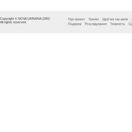
Copyright © NOVA UKRAINA.ORG
Про проект
Тренінг
Щоб ми так жили
All rights reserved.
Подорож
Розслідування
Творчість
Су