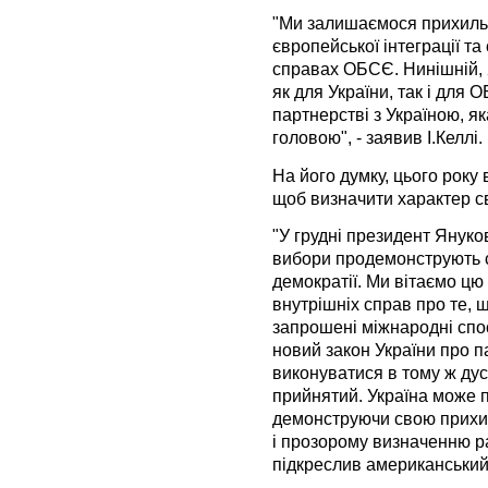
"Ми залишаємося прихиль
європейської інтеграції т
справах ОБСЄ. Нинішній, 
як для України, так і для 
партнерстві з Україною, я
головою", - заявив І.Келлі.
На його думку, цього року
щоб визначити характер св
"У грудні президент Януко
вибори продемонструють с
демократії. Ми вітаємо цю 
внутрішніх справ про те,
запрошені міжнародні спос
новий закон України про п
виконуватися в тому ж дусі
прийнятий. Україна може 
демонструючи свою прихи
і прозорому визначенню ра
підкреслив американський