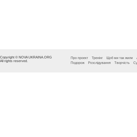
Copyright © NOVA UKRAINA.ORG
Про проект
Тренінг
Щоб ми так жили
All rights reserved.
Подорож
Розслідування
Творчість
Су