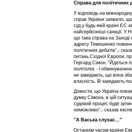
Справа для політичних 
У відповідь на міжнародну
справ України заявило, щ
суд у будь-якій країні ЄС
найсерйозніші санкції. У Н
що така справа на Заході н
адресу Тимошенко повинні
політичних дебатів",- сказ
питань Східної Європи, п
Ґергард Сімон. "Йдеться п
політолог. - І обвинуваче
не закидають, що вона зб
власність. Їй закидають по
Довести, що Україна пова
думку Сімона, в цій ситуац
судовий процес буде зупи
неможливо",- сказав експе
"А Васька слухає…"
Останнім часом країни Єв