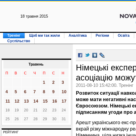
18 травня 2015
Тренінг
Щоб ми так жили
Аналітика
Регіони
Освіта
Суспільство
Травень
Німецькі експер
П
В
С
Ч
П
С
Н
асоціацію можу
1
2
3
2011-08-10 15:42:00. Тренінг
4
5
6
7
8
9
10
Розвиток ситуації навко
може мати негативні нас
11
12
13
14
15
16
17
Євросоюзом. Німецькі е
18
19
20
21
22
23
24
підписанням угоди про а
25
26
27
28
29
30
31
Арешт українського екс-п
вкрай різку міжнародну р
РЕЙТИНГ
Німеччина, ціла низка інш