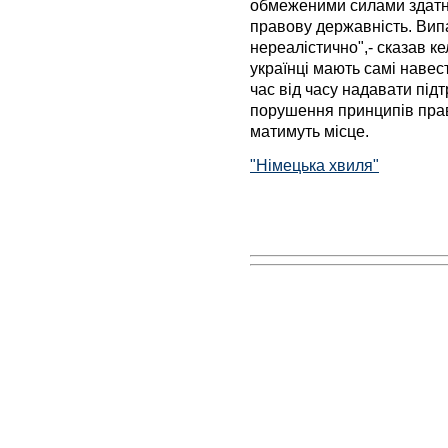
обмеженими силами здатні 
правову державність. Вип
нереалістично",- сказав ке
українці мають самі навест
час від часу надавати підт
порушення принципів прав
матимуть місце.
"Німецька хвиля"