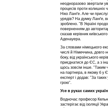
неодноразово звертали ув
процесів проти колишніх ч
Ніко Ланґе. Але чи прислу
урядів? На думку Ланґе, ви
зроблено. "В Україні прод
поверненням до авторитарн
сказав керівник київськог
Аденауера.
За словами німецького екс
числі й Німеччина, довго н
боку, від українського ке
приєднатися до ЄС, а з інш
щось зовсім інше. "Таким
на партнера, в якому б у Є
експерт і додав: "За так
грою".
Усе в руках самих україн
Водночас професор Кельнс
застерігає від ізоляції Ук