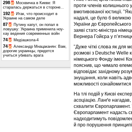
298
Москвичка в Киеве: Я
проти членів колишнього у
старалась держаться в стороне...
вмотивованої юстиції. "Я
192
Итак, что происходит в
надалі, це було б велико
Украине на самом деле
України до Європейського 
87
Путину капут, он попал в
ловушку: Украина применила ноу-
заяві статс-міністра німе
хау ведения современных войн
Вернера Гойєра у п’ятницю
74
Медіашкола-4
"Дуже чіткі слова як для 
74
Александр Мнацаканян: Вам,
дорогие украинцы, придется
розмові з Deutsche Welle 
учиться убивать врага
німецького Фонду імені Ко
пояснив, що чимало елеме
відповідає західному роз
знущання, коли навіть адв
можливості ознайомитися 
На тлі подій у Києві експ
асоціацію. Ланґе нагадав,
схвалити Європарламент. 
Європарламент надасть св
надходитимуть повідомлен
й про порушення принципі