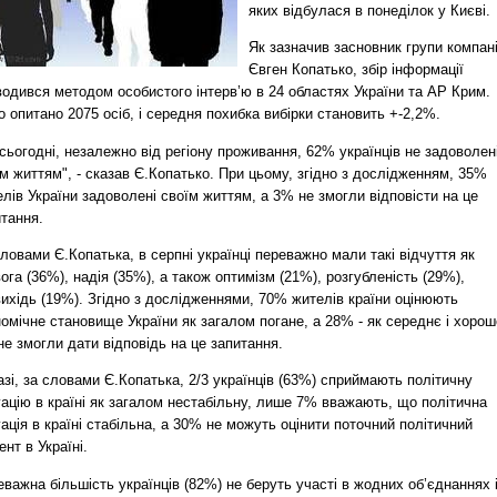
яких відбулася в понеділок у Києві.
Як зазначив засновник групи компані
Євген Копатько, збір інформації
одився методом особистого інтерв’ю в 24 областях України та АР Крим.
 опитано 2075 осіб, і середня похибка вибірки становить +-2,2%.
сьогодні, незалежно від регіону проживання, 62% українців не задоволен
м життям", - сказав Є.Копатько. При цьому, згідно з дослідженням, 35%
лів України задоволені своїм життям, а 3% не змогли відповісти на це
тання.
ловами Є.Копатька, в серпні українці переважно мали такі відчуття як
ога (36%), надія (35%), а також оптимізм (21%), розгубленість (29%),
ихідь (19%). Згідно з дослідженнями, 70% жителів країни оцінюють
омічне становище України як загалом погане, а 28% - як середнє і хорош
е змогли дати відповідь на це запитання.
зі, за словами Є.Копатька, 2/3 українців (63%) сприймають політичну
ацію в країні як загалом нестабільну, лише 7% вважають, що політична
ація в країні стабільна, а 30% не можуть оцінити поточний політичний
нт в Україні.
важна більшість українців (82%) не беруть участі в жодних об’єднаннях 