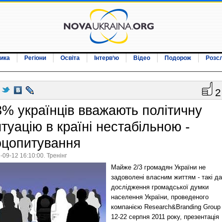
ика
Регіони
Освіта
Інтерв‘ю
Відео
Подорож
Розс
2
3% українців вважають політичну
туацію в країні нестабільною -
оцопитування
-09-12 16:10:00. Тренінг
Майже 2/3 громадян України не
задоволені власним життям - такі да
дослідження громадської думки
населення України, проведеного
компанією Research&Branding Group
12-22 серпня 2011 року, презентація