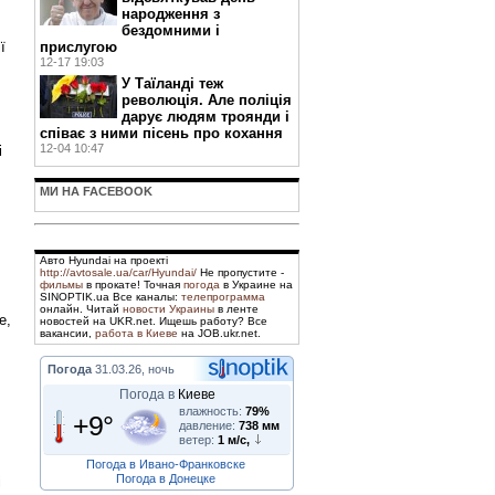
народження з
бездомними і
прислугою
ї
12-17 19:03
У Таїланді теж
революція. Але поліція
дарує людям троянди і
співає з ними пісень про кохання
12-04 10:47
і
МИ НА FACEBOOK
Авто Hyundai на проекті
http://avtosale.ua/car/Hyundai/
Не пропустите -
фильмы
в прокате! Точная
погода
в Украине на
SINOPTIK.ua Все каналы:
телепрограмма
онлайн. Читай
новости Украины
в ленте
е,
новостей на UKR.net. Ищешь работу? Все
вакансии,
работа в Киеве
на JOB.ukr.net.
Погода
31.03.26, ночь
Погода в
Киеве
влажность:
79%
+9°
давление:
738 мм
ветер:
1 м/с,
Погода в Ивано-Франковске
Погода в Донецке
і