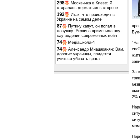
298
Москвичка в Киеве: Я
старалась держаться в стороне...
192
Итак, что происходит в
Украине на самом деле
87
пров
Путину капут, он попал в
ловушку: Украина применила ноу-
Було
хау ведения современных войн
74
Медіашкола-4
"На 
свої
74
Александр Мнацаканян: Вам,
дорогие украинцы, придется
жите
учиться убивать врага
запи
За с
трив
безв
екон
2% н
Нара
ситу
ситу
моме
Пере