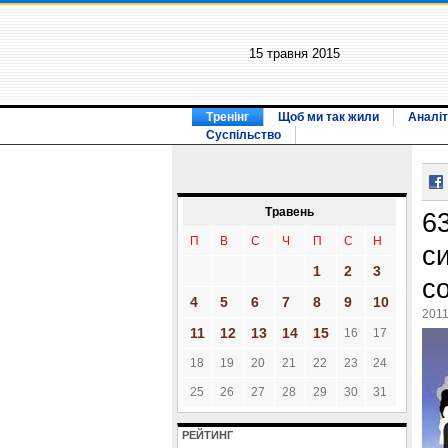
15 травня 2015
Тренінг
Щоб ми так жили
Аналіт
Суспільство
Травень
6
П
В
С
Ч
П
С
Н
си
1
2
3
с
4
5
6
7
8
9
10
2011
11
12
13
14
15
16
17
18
19
20
21
22
23
24
25
26
27
28
29
30
31
РЕЙТИНГ