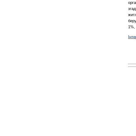
орга
згад
житл
беру
1%, 
Інт