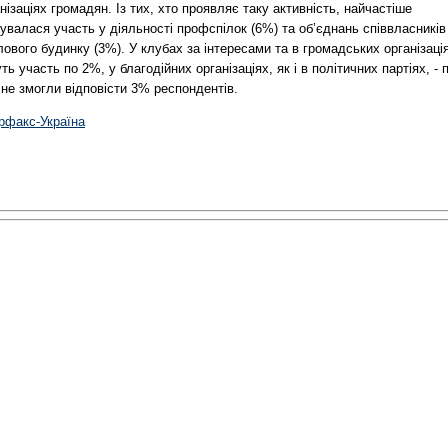
нізаціях громадян. Із тих, хто проявляє таку активність, найчастіше
увалася участь у діяльності профспілок (6%) та об’єднань співвласників
ового будинку (3%). У клубах за інтересами та в громадських організаці
ть участь по 2%, у благодійних організаціях, як і в політичних партіях, - 
не змогли відповісти 3% респондентів.
ерфакс-Україна