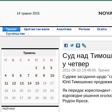
14 травня 2015
Тренінг
Щоб ми так жили
Аналітика
Регіони
Освіта
Суспільство
Травень
Суд над Тимош
П
В
С
Ч
П
С
Н
у четвер
1
2
3
2011-08-10 19:48:00. Тренінг
4
5
6
7
8
9
10
Судове засідання щодо "га
Юлії Тимошенко продовжить
11
12
13
14
15
16
17
Як передає кореспондент 
18
19
20
21
22
23
24
відповідне рішення оголо
25
26
27
28
29
30
31
Родіон Кірєєв.
РЕЙТИНГ