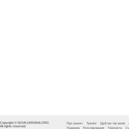
Copyright © NOVA UKRAINA.ORG
Про проект
Тренінг
Щоб ми так жили
All rights reserved.
Подорож
Розслідування
Творчість
Су