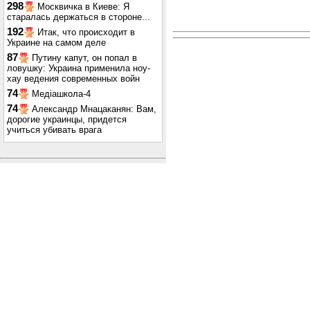
298
Москвичка в Киеве: Я
старалась держаться в стороне...
192
Итак, что происходит в
Украине на самом деле
87
Путину капут, он попал в
ловушку: Украина применила ноу-
хау ведения современных войн
74
Медіашкола-4
74
Александр Мнацаканян: Вам,
дорогие украинцы, придется
учиться убивать врага