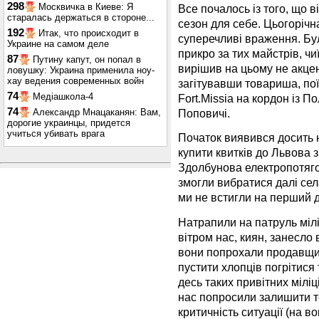
298
Москвичка в Киеве: Я
Все почалось із того, що 
старалась держаться в стороне...
сезон для себе. Цьогорічн
192
Итак, что происходит в
суперечливі враження. Бул
Украине на самом деле
прикро за тих майстрів, чи
87
Путину капут, он попал в
вирішив на цьому не акцен
ловушку: Украина применила ноу-
хау ведения современных войн
загітувавши товариша, по
74
Медіашкола-4
Fort.Missia на кордон із 
74
Александр Мнацаканян: Вам,
Поповичі.
дорогие украинцы, придется
учиться убивать врага
Початок виявився досить 
купити квитків до Львова з
Здолбунова електропотяго
змогли вибратися далі сел
ми не встигли на перший 
Натрапили на патруль міліц
вітром нас, киян, занесло 
вони попрохали продавщи
пустити хлопців погрітися
десь таких привітних міліц
нас попросили залишити т
критичність ситуації (на 