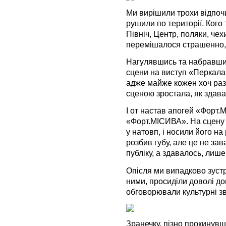
Ми вирішили трохи відпочи
рушили по території. Кого 
Північ, Центр, поляки, чех
перемішалося страшенно, 
Нагулявшись та набравшис
сцени на виступ «Перкала
адже майже кожен хоч раз у
сценою зростала, як здав
І от настав апогей «Форт.М
«Форт.МІСИВА». На сцену
у натовп, і носили його н
розбив губу, але це не за
публіку, а здавалось, лише
Опісля ми випадково зустр
ними, просиділи доволі дов
обговорювали культурні з
Зранечку, пізно прокинувш