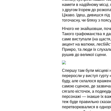
намети в надійному місці,
з другом Ігорем до розкоп
Цікаво. Ідеш, дивишся під
тогочасну, чи бляху з поясу
Нічого не знайшовши, поч
Такого графоманства я дав
саме виступали (на щастя, 
акцент на матюки, лесбійс
Прикро, та люди їх слуха
рушив до великої сцени.
Спершу там були місцеві н
переросли у виступ гурту 
буду, але склалося вражен
самою сценою, де зазвичай
сягало кісточок, а подекуди
персонажі — інакше їх ва
теж буде правильно сказан
перетворювалися в однорі