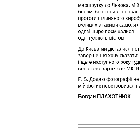
маршрутку до Львова. Мій
босим, бо втопив і порвав 
прототип глиняного виро
вулицях з такими само, як 
одязі щиро посміхалися — 
одні гуляють містом!
До Києва ми дісталися пот
завершення хочу сказати: 
і їдьте наступного року т
воно того варте, оте МІС
P. S. Додаю фотографії не с
мій фотик перетворився н
Богдан ПЛАХОТНЮК