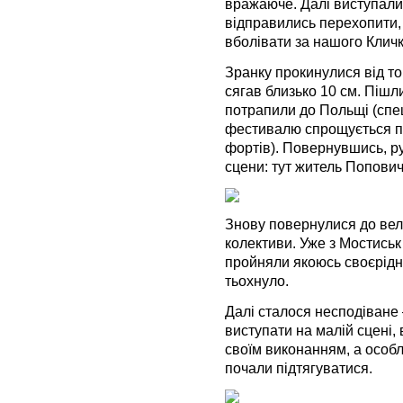
вражаюче. Далі виступали 
відправились перехопити, 
вболівати за нашого Кличк
Зранку прокинулися від то
сягав близько 10 см. Пішл
потрапили до Польщі (спе
фестивалю спрощується п
фортів). Повернувшись, р
сцени: тут житель Попович
Знову повернулися до вел
колективи. Уже з Мостиськ
пройняли якоюсь своєрідн
тьохнуло.
Далі сталося несподіване
виступати на малій сцені,
своїм виконанням, а особл
почали підтягуватися.