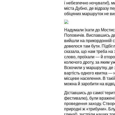
і небезпечно ночувати!), 
міста Дубно, де відразу пе
обіцяних маршруток не ви
Надумали їхати до Мостись
Поповичів. Виспавшись дв
вийшли на прикордонній ст
довелося там бути. Підбіг
сказала, що нам треба на
слово, проїхали — й оторо
колючого дроту, за яким у
Вскочили у маршрутку, де з
вартість одного квитка — 
місцеве населення. В такі
можна й заробити на відві
Діставшись до самої терито
фестивалю), були вражені 
проведення заходу. Створ
природні ж «трибуни». Блу
глина!), зустріли наших то