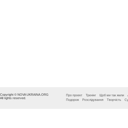
Copyright © NOVA UKRAINA.ORG
Про проект
Тренінг
Щоб ми так жили
All rights reserved.
Подорож
Розслідування
Творчість
Су