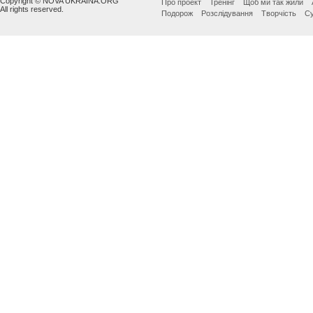
Copyright © NOVA UKRAINA.ORG
Про проект
Тренінг
Щоб ми так жили
All rights reserved.
Подорож
Розслідування
Творчість
Су