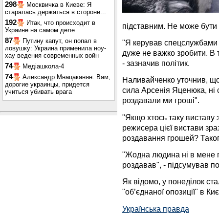
298
Москвичка в Киеве: Я
старалась держаться в стороне...
192
Итак, что происходит в
підставним. Не може бути 
Украине на самом деле
87
Путину капут, он попал в
"Я керував спецслужбами 
ловушку: Украина применила ноу-
дуже не важко зробити. В т
хау ведения современных войн
- зазначив політик.
74
Медіашкола-4
74
Александр Мнацаканян: Вам,
Наливайченко уточнив, що 
дорогие украинцы, придется
сила Арсенія Яценюка, ні 
учиться убивать врага
роздавали ми гроші".
"Якщо хтось таку виставу 
режисера цієї вистави зра
роздавання грошей? Такого
"Жодна людина ні в мене г
роздавав", - підсумував по
Як відомо, у понеділок ст
"об’єднаної опозиції" в Ки
Українська правда