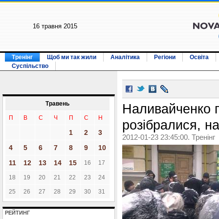
16 травня 2015
Тренінг
Щоб ми так жили
Аналітика
Регіони
Освіта
Суспільство
Травень
Наливайченко п
П
В
С
Ч
П
С
Н
розібралися, н
1
2
3
2012-01-23 23:45:00. Тренінг
4
5
6
7
8
9
10
11
12
13
14
15
16
17
18
19
20
21
22
23
24
25
26
27
28
29
30
31
РЕЙТИНГ