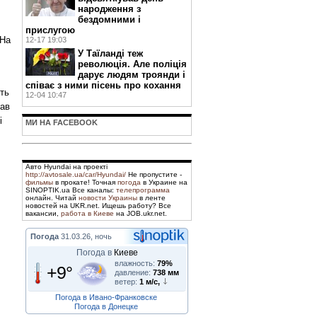
народження з
бездомними і
прислугою
 На
12-17 19:03
У Таїланді теж
революція. Але поліція
дарує людям троянди і
співає з ними пісень про кохання
ть
12-04 10:47
тав
і
МИ НА FACEBOOK
Авто Hyundai на проекті
http://avtosale.ua/car/Hyundai/
Не пропустите -
фильмы
в прокате! Точная
погода
в Украине на
SINOPTIK.ua Все каналы:
телепрограмма
онлайн. Читай
новости Украины
в ленте
новостей на UKR.net. Ищешь работу? Все
вакансии,
работа в Киеве
на JOB.ukr.net.
Погода
31.03.26, ночь
Погода в
Киеве
влажность:
79%
+9°
давление:
738 мм
ветер:
1 м/с,
Погода в Ивано-Франковске
Погода в Донецке