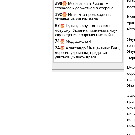
гніт
298
Москвичка в Киеве: Я
пос
старалась держаться в стороне...
192
Итак, что происходит в
Кол
Украине на самом деле
трам
87
Путину капут, он попал в
ніхт
ловушку: Украина применила ноу-
хау ведения современных войн
Яну
74
Медіашкола-4
яхт 
74
Александр Мнацаканян: Вам,
Янук
дорогие украинцы, придется
учиться убивать врага
тюр
Вже
сере
на 
Яна
Зар
прап
сист
сили
волю
еска