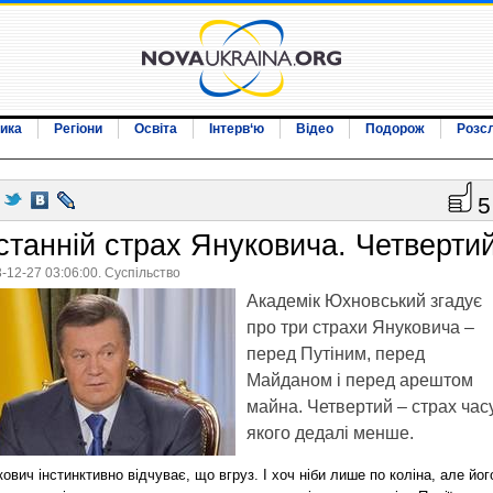
ика
Регіони
Освіта
Інтерв‘ю
Відео
Подорож
Розс
5
станній страх Януковича. Четверти
-12-27 03:06:00. Суспільство
Академік Юхновський згадує
про три страхи Януковича –
перед Путіним, перед
Майданом і перед арештом
майна. Четвертий – страх часу
якого дедалі менше.
ович інстинктивно відчуває, що вгруз. І хоч ніби лише по коліна, але йог