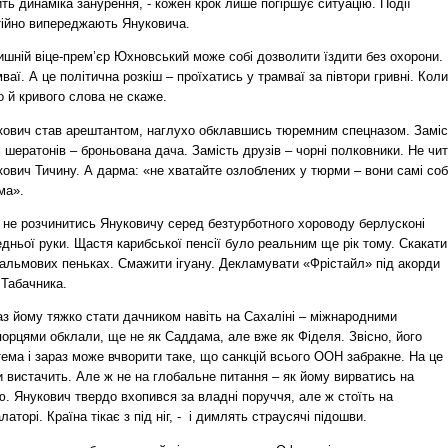
ить динаміка занурення, - кожен крок лише погіршує ситуацію. Події
тійно випереджають Януковича.
ишній віце-прем’єр Юхновський може собі дозволити їздити без охорони.
ваї. А це політична розкіш – проїхатись у трамваї за півтори гривні. Коли
о й кривого слова не скаже.
кович став арештантом, наглухо обклавшись тюремним спецназом. Заміс
і шератонів – броньована дача. Замість друзів – чорні полковники. Не чи
ович Тичину. А дарма: «не хватайте озлоблених у тюрми – вони самі соб
ма».
 не розчинитись Януковичу серед безтурботного хороводу берлусконі
дньої руки. Щастя карибської пенсії було реальним ще рік тому. Скакати
пальмових пеньках. Смажити ігуану. Декламувати «Фрістайл» під акорди
 Табачника.
аз йому тяжко стати дачником навіть на Сахаліні – міжнародними
орцями обклали, ще не як Саддама, але вже як Фіделя. Звісно, його
ема і зараз може вчворити таке, що санкцій всього ООН забракне. На це
 вистачить. Але ж не на глобальне питання – як йому вирватись на
. Янукович твердо вхопився за владні поруччя, але ж стоїть на
латорі. Країна тікає з під ніг, - і димлять страусячі підошви.