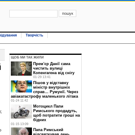
лідування
Творчість
ЩОБ МИ ТАК ЖИЛИ
Прем'єр Данії сама
й
чистить вулиці
Копенгагена від снігу
01-29 13:41
Пішов у відставку
міністр внутрішніх
справ… Румунії. Через
авіакатастрофу маленького літака
01-24 11:42
Мотоцикл Папи
Римського продадуть,
,
щоб потратити гроші на
бідних
01-15 13:09
Папа Римський
о
відсвяткував день