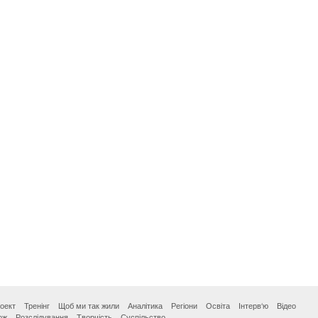
оект
Тренінг
Щоб ми так жили
Аналітика
Регіони
Освіта
Інтерв‘ю
Відео
ож
Розслідування
Творчість
Суспільство