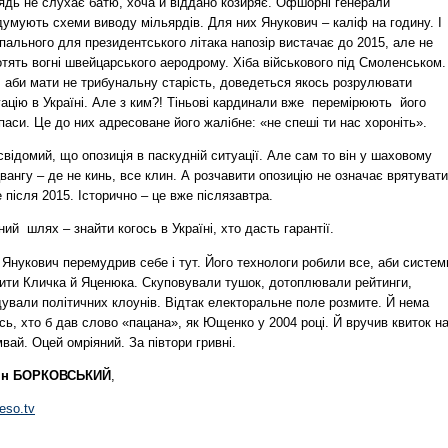
ядь не слухає батю, хоча й віддано козиряє. Офшорні генерали
умують схеми виводу мільярдів. Для них Янукович – каліф на годину. І
пального для президентського літака напозір вистачає до 2015, але не
тять вогні швейцарського аеродрому. Хіба військового під Смоленськом.
, аби мати не трибунальну старість, доведеться якось розрулювати
ацію в Україні. Але з ким?! Тіньові кардинали вже перемірюють його
аси. Це до них адресоване його жалібне: «не спеші ти нас хороніть».
свідомий, що опозиція в паскудній ситуації. Але сам то він у шаховому
вангу – де не кинь, все клин. А розчавити опозицію не означає врятувати
 після 2015. Історично – це вже післязавтра.
ий шлях – знайти когось в Україні, хто дасть гарантії.
Янукович перемудрив себе і тут. Його технологи робили все, аби систем
ити Кличка й Яценюка. Скуповували тушок, дотоплювали рейтинги,
ували політичних клоунів. Відтак електоральне поле розмите. Й нема
сь, хто б дав слово «пацана», як Ющенко у 2004 році. Й вручив квиток н
вай. Оцей омріяний. За півтори гривні.
ін БОРКОВСЬКИЙ
,
eso.tv