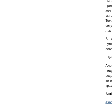
Чел
прод
хоч 
миго
Тож
ситу
ламп
Він 
цугц
себе
Єдин
Але 
нищ
розд
кого
трам
Ант
espr