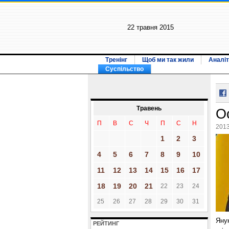
22 травня 2015
Тренінг
Щоб ми так жили
Аналіт
Суспільство
Травень
О
П
В
С
Ч
П
С
Н
2013
1
2
3
4
5
6
7
8
9
10
11
12
13
14
15
16
17
18
19
20
21
22
23
24
25
26
27
28
29
30
31
Янук
РЕЙТИНГ