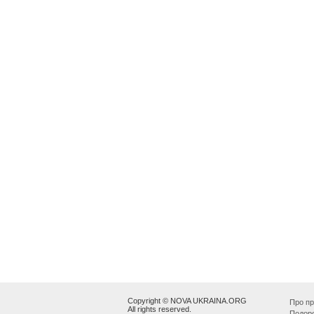
Copyright © NOVA UKRAINA.ORG
Про пр
All rights reserved.
Подор