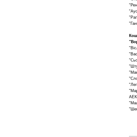
"Рен
"Аус
"Рап
"Ган
Кош
"Вор
"Віс
"Вас
"Сьо
"Шту
"Мак
"Сло
"Лег
"Мар
АЕК 
"Мал
"Шем