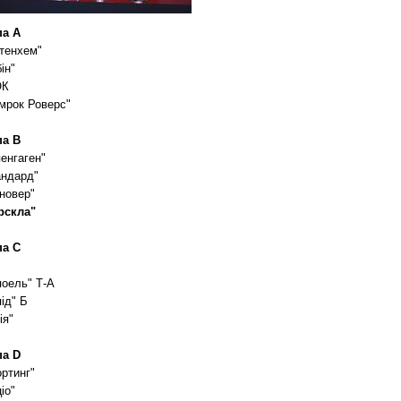
па A
ттенхем"
ін"
ОК
мрок Роверс"
па B
енгаген"
андард"
новер"
рскла"
па C
В
поель" Т-А
ід" Б
ія"
па D
ртинг"
іо"