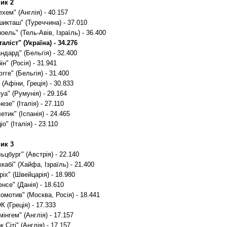
ик 2
хем" (Англія) - 40.157
икташ" (Туреччина) - 37.010
оель" (Тель-Авів, Ізраїль) - 36.400
аліст" (Україна) - 34.276
ндард" (Бельгія) - 32.400
ін" (Росія) - 31.941
гге" (Бельгія) - 31.400
(Афіни, Греція) - 30.833
уа" (Румунія) - 29.164
незе" (Італія) - 27.110
етик" (Іспанія) - 24.465
іо" (Італія) - 23.110
ик 3
ьцбург" (Австрія) - 22.140
кабі" (Хайфа, Ізраїль) - 21.400
іх" (Швейцарія) - 18.980
нсе" (Данія) - 18.610
омотив" (Москва, Росія) - 18.441
 (Греція) - 17.333
мінгем" (Англія) - 17.157
к Сіті" (Англія) - 17.157