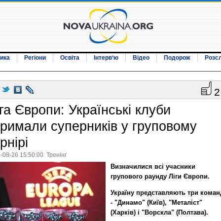
ика
Регіони
Освіта
Інтерв‘ю
Відео
Подорож
Розс
2
га Європи: Українські клуби
тримали суперників у груповому
рнірі
-08-26 15:50:00. Тренінг
Визначилися всі учасники
групового раунду Ліги Європи.
Україну представляють три коман
- "Динамо" (Київ), "Металіст"
(Харків) і "Ворскла" (Полтава).