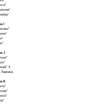
га"
югге"
мінгем"
рибор"
а I
летико"
незе"
н"
он"
па J
льке"
яуа"
кабі" Х
 Ларнака
па K
нте"
лхем"
енсе"
ла"