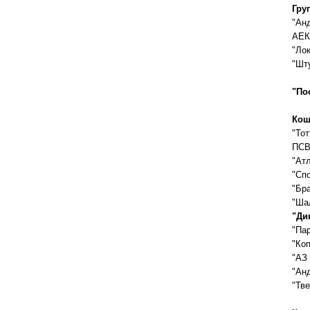
Гру
"Ан
АЕК
"Ло
"Шт
"По
Кош
"Тот
ПСВ
"Атл
"Спо
"Бра
"Шал
"Дин
"Пар
"Коп
"АЗ 
"Анд
"Тве