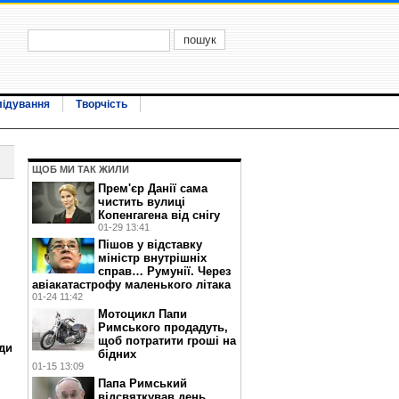
лідування
Творчість
ЩОБ МИ ТАК ЖИЛИ
Прем'єр Данії сама
чистить вулиці
Копенгагена від снігу
01-29 13:41
Пішов у відставку
міністр внутрішніх
справ… Румунії. Через
авіакатастрофу маленького літака
01-24 11:42
Мотоцикл Папи
Римського продадуть,
щоб потратити гроші на
ди
бідних
01-15 13:09
Папа Римський
відсвяткував день