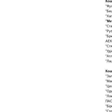
Кош
"Фул
"Беш
"Хап
"Мет
"Ста
"Руб
"Брю
АЕК 
"Стя
"Уді
"Атл
"Лац
Кош
"Зал
"Мак
"Цюр
"Оде
"Лок
ПАОК
"Бір
"Сто