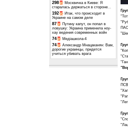
298
Москвичка в Киеве: Я
старалась держаться в стороне...
Гру
192
Итак, что происходит в
"То
Украине на самом деле
"Руб
87
Путину капут, он попал в
ПА
ловушку: Украина применила ноу-
хау ведения современных войн
"Ше
74
Медіашкола-4
Гру
74
Александр Мнацаканян: Вам,
дорогие украинцы, придется
"Коп
учиться убивать врага
"Ст
"Ган
"Во
Гру
ПС
"Ха
"Рап
"Лег
Гру
"Спо
"Лац