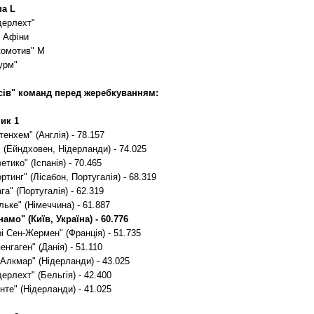
па L
дерлехт"
 Афіни
комотив" М
урм"
сів" команд перед жеребкуванням:
ик 1
тенхем" (Англія) - 78.157
 (Ейндховен, Нідерланди) - 74.025
етико" (Іспанія) - 70.465
ртинг" (Лісабон, Португалія) - 68.319
га" (Португалія) - 62.319
ьке" (Німеччина) - 61.887
амо" (Київ, Україна) - 60.776
і Сен-Жермен" (Франція) - 51.735
енгаген" (Данія) - 51.110
Алкмар" (Нідерланди) - 43.025
ерлехт" (Бельгія) - 42.400
нте" (Нідерланди) - 41.025