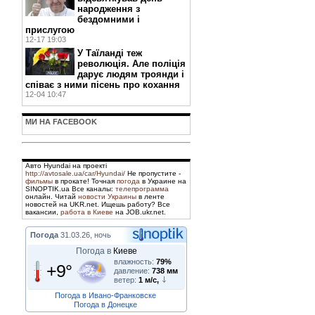
народження з
бездомними і
прислугою
12-17 19:03
У Таїланді теж
революція. Але поліція
дарує людям троянди і
співає з ними пісень про кохання
12-04 10:47
МИ НА FACEBOOK
Авто Hyundai на проекті
http://avtosale.ua/car/Hyundai/
Не пропустите -
фильмы
в прокате! Точная
погода
в Украине на
SINOPTIK.ua Все каналы:
телепрограмма
онлайн. Читай
новости Украины
в ленте
новостей на UKR.net. Ищешь работу? Все
вакансии,
работа в Киеве
на JOB.ukr.net.
Погода
31.03.26, ночь
Погода в
Киеве
влажность:
79%
+9°
давление:
738 мм
ветер:
1 м/с,
Погода в Ивано-Франковске
Погода в Донецке