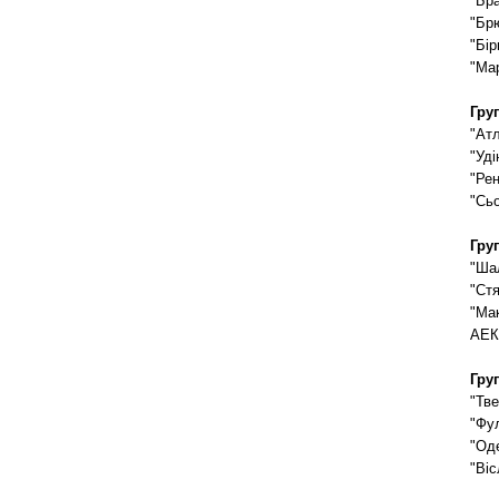
"Бра
"Бр
"Бір
"Ма
Груп
"Ат
"Уді
"Рен
"Сь
Гру
"Ша
"Ст
"Мак
АЕК
Гру
"Тве
"Фу
"Од
"Віс