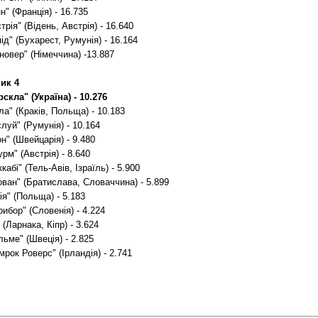
н" (Франція) - 16.735
трія" (Відень, Австрія) - 16.640
ід" (Бухарест, Румунія) - 16.164
новер" (Німеччина) -13.887
ик 4
скла" (Україна) - 10.276
ла" (Краків, Польща) - 10.183
луй" (Румунія) - 10.164
н" (Швейцарія) - 9.480
рм" (Австрія) - 8.640
кабі" (Тель-Авів, Ізраїль) - 5.900
ван" (Братислава, Словаччина) - 5.899
ія" (Польща) - 5.183
ибор" (Словенія) - 4.224
(Ларнака, Кіпр) - 3.624
ьме" (Швеція) - 2.825
рок Роверс" (Ірландія) - 2.741