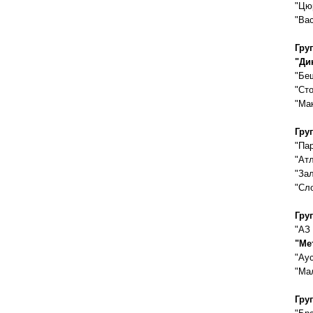
"Цю
"Ва
Гру
"Ди
"Бе
"Сто
"Мак
Гру
"Па
"Ат
"За
"Сл
Гру
"АЗ
"Ме
"Аус
"Ма
Гру