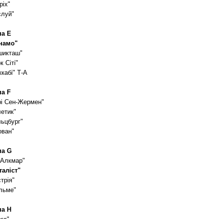
ріх"
слуй"
па E
намо"
шикташ"
к Сіті"
кабі" Т-А
па F
рі Сен-Жермен"
летик"
льцбург"
ован"
па G
 Алкмар"
таліст"
трія"
льме"
па H