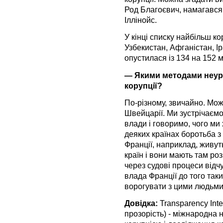
Род Благоєвич, намагався 
Іллінойс.
У кінці списку найбільш к
Узбекистан, Афганістан, Ір
опустилася із 134 на 152 м
— Якими методами неуря
корупції?
По-різному, звичайно. Мож
Швейцарії. Ми зустрічаємо
влади і говоримо, чого ми 
деяких країнах боротьба з
Франції, наприклад, живут
країн і вони мають там роз
через судові процеси відч
влада Франції до того так
ворогувати з цими людьми
Довідка:
Transparency Inte
прозорість) - міжнародна 