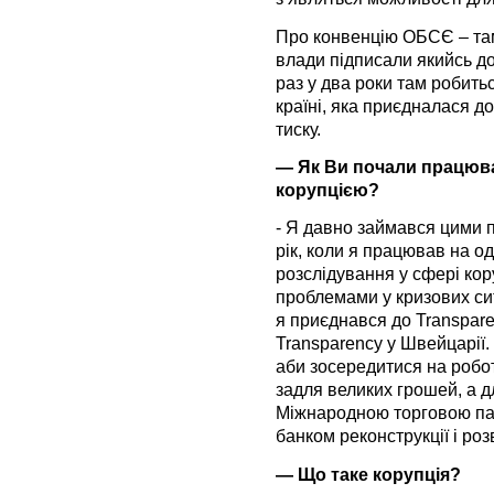
Про конвенцію ОБСЄ – там
влади підписали якийсь до
раз у два роки там робить
країні, яка приєдналася до
тиску.
— Як Ви почали працюв
корупцією?
- Я давно займався цими 
рік, коли я працював на 
розслідування у сфері кор
проблемами у кризових си
я приєднався до Transpare
Transparency у Швейцарії
аби зосередитися на роботі
задля великих грошей, а 
Міжнародною торговою па
банком реконструкції і роз
— Що таке корупція?