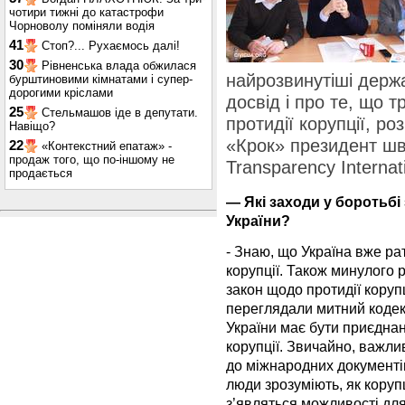
чотири тижні до катастрофи
Чорноволу поміняли водія
41
Стоп?... Рухаємось далі!
30
Рівненська влада обжилася
найрозвинутіші держ
бурштиновими кімнатами і супер-
дорогими кріслами
досвід і про те, що т
25
Стельмашов іде в депутати.
протидії корупції, роз
Навіщо?
«Крок» президент шв
22
«Контекстний епатаж» -
продаж того, що по-іншому не
Transparency Internat
продається
— Які заходи у боротьбі
України?
- Знаю, що Україна вже р
корупції. Також минулого
закон щодо протидії корупц
переглядали митний кодек
України має бути приєднан
корупції. Звичайно, важли
до міжнародних документів
люди зрозуміють, як корупц
з’являться можливості для