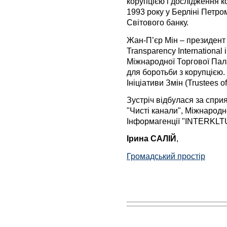
корупцією і дослідження ко
1993 року у Берліні Петр
Світового банку.
Жан-П’єр Мін – президент
Transparency International
Міжнародної Торгової Пал
для боротьби з корупцією.
Ініціативи Змін (Trustees of
Зустріч відбулася за спри
"Чисті канали", Міжнародн
Інформагенції "INTERKLT
Ірина САЛІЙ
,
Громадський простір