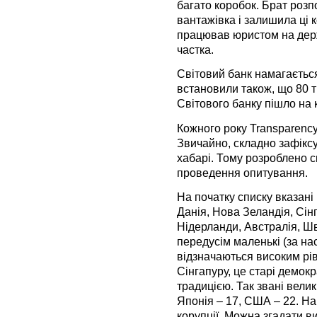
багато коробок. Брат розп
вантажівка і залишила ці 
працював юристом на держ
частка.
Світовий банк намагаєтьс
встановили також, що 80 
Світового банку пішло на 
Кожного року Transparency
Звичайно, складно зафікс
хабарі. Тому розроблено 
проведення опитування.
На початку списку вказані 
Данія, Нова Зеландія, Сін
Нідерланди, Австралія, Ш
передусім маленькі (за н
відзначаються високим рів
Сінгапуру, це старі демок
традицією. Так звані велик
Японія – 17, США – 22. Н
корупції. Можна згадати в