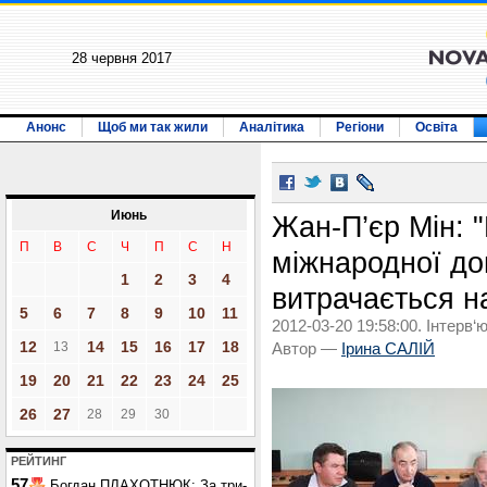
28 червня 2017
Анонс
Щоб ми так жили
Аналітика
Регіони
Освіта
Июнь
Жан-П’єр Мін: 
П
В
С
Ч
П
С
Н
міжнародної доп
1
2
3
4
витрачається на
5
6
7
8
9
10
11
2012-03-20 19:58:00. Інтерв‘ю
12
14
15
16
17
18
13
Автор —
Ірина САЛІЙ
19
20
21
22
23
24
25
26
27
28
29
30
РЕЙТИНГ
57
Богдан ПЛАХОТНЮК: За три-