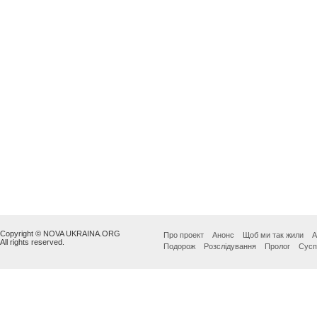
Copyright © NOVA UKRAINA.ORG
Про проект
Анонс
Щоб ми так жили
А
All rights reserved.
Подорож
Розслідування
Пролог
Сусп