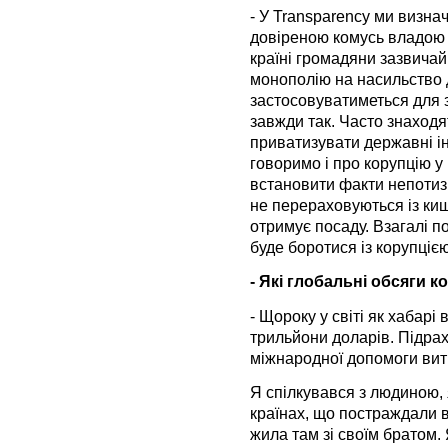
- У Transparency ми визн
довіреною комусь владою 
країні громадяни зазвичай
монополію на насильство 
застосовуватиметься для з
завжди так. Часто знаходят
приватизувати державні і
говоримо і про корупцію у
встановити факти непотизм
не перераховуються із ки
отримує посаду. Взагалі по
буде боротися із корупцією
- Які глобальні обсяги к
- Щороку у світі як хабарі
трильйони доларів. Підрах
міжнародної допомоги вит
Я спілкувався з людиною, 
країнах, що постраждали в
жила там зі своїм братом.