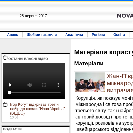
28 червня 2017
Анонс
Щоб ми так жили
Аналітика
Регіони
Освіта
Матерiали корист
ОСТАННI ВЛАСНI ВIДЕО
Матерiали
Жан-П’єр
міжнарод
витрачає
Корупція, як показує моніт
міжнародна і світова проб
Ігор Когут відкриває третій
набір до школи "Нова Україна"
третього світу, так і най
(ВІДЕО)
світовий досвід і про те, 
13:56
корупції, розповів на зуст
швейцарського відділення
ПОДКАСТИ