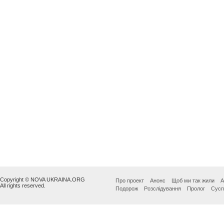
Copyright © NOVA UKRAINA.ORG
Про проект
Анонс
Щоб ми так жили
А
All rights reserved.
Подорож
Розслідування
Пролог
Сусп