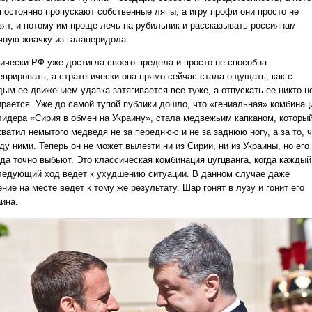
 постоянно пропускают собственные ляпы, а игру профи они просто не
вят, и потому им проще лечь на рубильник и рассказывать россиянам
чную жвачку из галаперидола.
тически РФ уже достигла своего предела и просто не способна
еврировать, а стратегически она прямо сейчас стала ощущать, как с
дым ее движением удавка затягивается все туже, а отпускать ее никто н
ирается. Уже до самой тупой публики дошло, что «гениальная» комбинац
лидера «Сирия в обмен на Украину», стала медвежьим капканом, которы
ватил немытого медведя не за переднюю и не за заднюю ногу, а за то, 
у ними. Теперь он не может вылезти ни из Сирии, ни из Украины, но его
уда точно выбьют. Это классическая комбинация цугцванга, когда каждый
ледующий ход ведет к ухудшению ситуации. В данном случае даже
ние на месте ведет к тому же результату. Шар гонят в лузу и гонит его
ина.