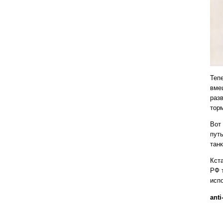
Теп
вме
раз
тор
Вот
путь
тан
Кста
РФ 
исп
anti