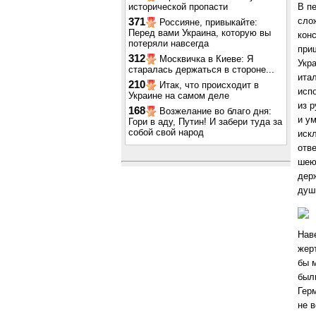
исторической пропасти
В п
сло
371
Россияне, привыкайте:
Перед вами Украина, которую вы
конс
потеряли навсегда
при
312
Москвичка в Киеве: Я
Укр
старалась держаться в стороне...
ита
210
Итак, что происходит в
исп
Украине на самом деле
из 
168
Возжелание во благо дня:
и у
Гори в аду, Путин! И забери туда за
собой свой народ
иск
отве
шею 
держ
душ
Наве
жер
бы 
был
Гер
не 