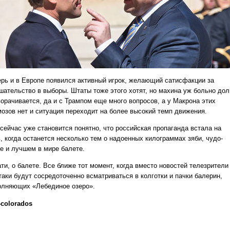
ерь и в Европе появился активный игрок, желающий сатисфакции за
шательство в выборы. Штаты тоже этого хотят, но махина уж больно дол
ворачивается, да и с Трампом еще много вопросов, а у Макрона этих
мозов нет и ситуация переходит на более высокий темп движения.
 сейчас уже становится понятно, что российская пропаганда встала на
, когда останется несколько тем о надоенных килограммах зяби, чудо-
ке и лучшем в мире балете.
ти, о балете. Все ближе тот момент, когда вместо новостей телезрители
таки будут сосредоточенно всматриваться в колготки и пачки балерин,
олняющих «Лебединое озеро».
-colorados