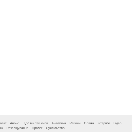
оект
Анонс
Щоб ми так жили
Аналітика
Регіони
Освіта
Інтерв‘ю
Відео
ож
Розслідування
Пролог
Суспільство