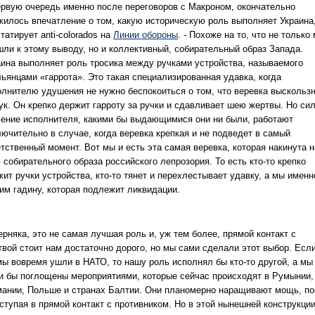
ервую очередь именно после переговоров с Макроном, окончательно
жилось впечатление о том, какую историческую роль выполняет Украина,
татирует anti-colorados на
Линии обороны
. - Похоже на то, что не только
шли к этому выводу, но и коллективный, собирательный образ Запада.
аина выполняет роль тросика между ручками устройства, называемого
льянцами «гаррота». Это такая специализированная удавка, когда
олнителю удушения не нужно беспокоиться о том, что веревка выскольз
рук. Он крепко держит гарроту за ручки и сдавливает шею жертвы. Но си
мение исполнителя, какими бы выдающимися они ни были, работают
лючительно в случае, когда веревка крепкая и не подведет в самый
тственный момент. Вот мы и есть эта самая веревка, которая накинута н
собирательного образа российского лепрозория. То есть кто-то крепко
ит ручки устройства, кто-то тянет и перехлестывает удавку, а мы именн
им гадину, которая подлежит ликвидации.
рняка, это не самая лучшая роль и, уж тем более, прямой контакт с
твой стоит нам достаточно дорого, но мы сами сделали этот выбор. Есл
мы вовремя ушли в НАТО, то нашу роль исполнял бы кто-то другой, а мы
и бы поглощены мероприятиями, которые сейчас происходят в Румынии,
мании, Польше и странах Балтии. Они планомерно наращивают мощь, по
вступая в прямой контакт с противником. Но в этой нынешней конструкци