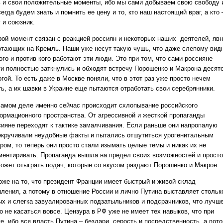
ь и свои положительные моменты, ибо мы сами добываем свою свободу 
егда будем знать и помнить ее цену и то, кто наш настоящий враг, а кто 
 и союзник.
рой момент связан с реакцией россиян и некоторых наших
деятелей
, яв
отающих на Кремль. Наши уже несут такую чушь, что даже слепому вид
ого и против кого работают эти люди. Это при том, что сами россияне
ти полностью заткнулись и обходят встречу Порошенко и Макрона десят
гой. То есть даже в Москве поняли, что в этот раз уже просто нечем
ть, а их шавки в Украине еще пытаются отработать свои серебрянники.
самом деле именно сейчас происходит схлопывание российского
ормационного пространства. От агрессивной и жесткой пропаганды
сияне переходят к тактике замалчивания. Если раньше они напропалую
екручивали неудобные факты и пытались отшутиться урогенитальным
ром, то теперь они просто стали изымать целые темы и никак их не
ментиривать. Пропаганда вышла на предел своих возможностей и просто
может отыграть подач, которые со вкусом раздают Порошенко и Макрон.
оже на то, что президент Франции имеет быстрый и живой склад
ления, а потому в отношение России и лично Путина выставляет стольк
ых и слегка завуалированных подзатыльников и подсрачников, что лучш
о не касаться вовсе. Цензура в РФ уже не имеет тех навыков, что при
е, ибо вся власть Путина – бездари, серость и посредственность, а пот