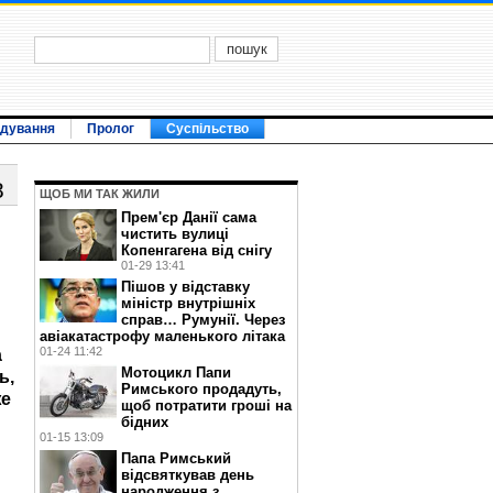
ідування
Пролог
Суспільство
8
ЩОБ МИ ТАК ЖИЛИ
Прем'єр Данії сама
чистить вулиці
Копенгагена від снігу
01-29 13:41
Пішов у відставку
міністр внутрішніх
справ… Румунії. Через
авіакатастрофу маленького літака
01-24 11:42
а
Мотоцикл Папи
ь,
Римського продадуть,
же
щоб потратити гроші на
бідних
01-15 13:09
Папа Римський
відсвяткував день
народження з