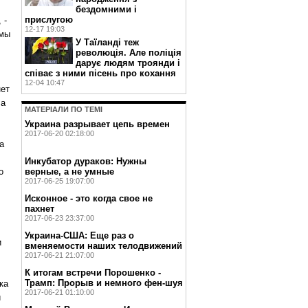
бездомними і
прислугою
 -
12-17 19:03
 мы
У Таїланді теж
революція. Але поліція
дарує людям троянди і
співає з ними пісень про кохання
12-04 10:47
нет
ла
МАТЕРIАЛИ ПО ТЕМI
Украина разрывает цепь времен
2017-06-20 02:18:00
а
Инкубатор дураков: Нужны
верные, а не умные
о
2017-06-25 19:07:00
Исконное - это когда свое не
пахнет
2017-06-23 23:37:00
Украина-США: Еще раз о
и
вменяемости наших телодвижений
2017-06-21 21:07:00
К итогам встречи Порошенко -
Трамп: Прорыв и немного фен-шуя
ка
2017-06-21 01:10:00
и