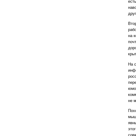
ест
навс
друг
Вто
раб
на к
поч
доро
кры
На 
инф
рос
пер
юмо
ком
не 
Пох
мыш
явн
этог
совк