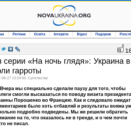
ика
Регіони
Освіта
Інтерв‘ю
Відео
Подорож
Розсл
1
з серии «На ночь глядя»: Украина в
оли гарроты
-06-27 13:24:00. Суспільство
Вчера мы специально сделали паузу для того, чтобы
ллеги смогли высказаться по поводу визита президент
раины Порошенко во Францию. Как и следовало ожидат
мментариев было хоть отбавляй и результаты вояжа у
вольно подробно подведены. Мы же решили обратить
мание на то, что оказалось не в тренде, и о чем почти
то не писал.