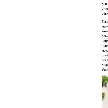
они
уло
обы
Так
ман
каж
соб
нац
прих
межд
отт
пос
сиде
Укра