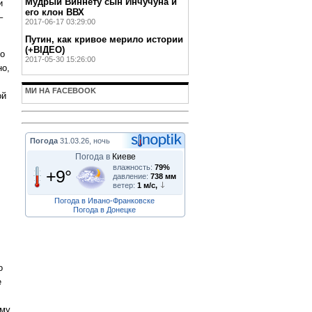
Мудрый Виннету сын Инчучуна и
и
его клон ВВХ
–
2017-06-17 03:29:00
Путин, как кривое мерило истории
(+ВІДЕО)
но
2017-05-30 15:26:00
но,
МИ НА FACEBOOK
ой
Погода
31.03.26, ночь
Погода в
Киеве
влажность:
79%
+9°
давление:
738 мм
ветер:
1 м/с,
Погода в Ивано-Франковске
Погода в Донецке
о
е
ому