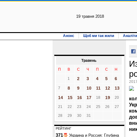
19 травня 2018
Анонс
Щоб ми так жили
Аналіт
Травень
И
П
В
С
Ч
П
С
Н
р
2
3
4
5
6
1
2017
8
9
10
11
12
13
7
14
15
16
17
19
18
20
ко
Ук
21
22
23
24
25
26
27
ко
28
29
30
31
до
вни
ник
РЕЙТИНГ
371
Украина и Россия: Глубина