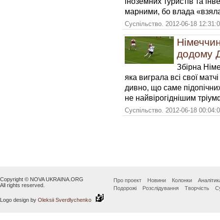
іноземних туристів та ін
марними, бо влада «взяла 
Суспільство. 2012-06-18 12:31:
Німеччин
додому 
Збірна Нім
яка виграла всі свої матчі
дивно, що саме підопічни
не найвірогіднішим тріум
Суспільство. 2012-06-18 00:04:
Copyright © NOVA UKRAINA.ORG
Про проект
Новини
Колонки
Аналітик
All rights reserved.
Подорожі
Розслідування
Творчість
С
Logo design by
Oleksii Sverdlychenko