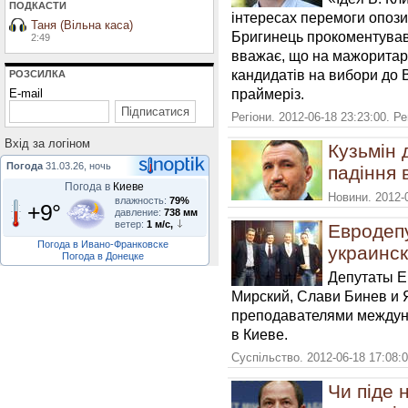
ПОДКАСТИ
інтересах перемоги опози
Таня (Вільна каса)
Бригинець прокоментував і
2:49
вважає, що на мажоритарн
кандидатів на вибори до 
РОЗСИЛКА
праймеріз.
E-mail
Регіони. 2012-06-18 23:23:00. Р
Вхiд за логiном
Кузьмін 
Погода
31.03.26, ночь
падіння 
Погода в
Киеве
Новини. 2012-
влажность:
79%
+9°
давление:
738 мм
ветер:
1 м/с,
Евродеп
Погода в Ивано-Франковске
украинск
Погода в Донецке
Депутаты Е
Мирский, Слави Бинев и 
преподавателями междун
в Киеве.
Суспільство. 2012-06-18 17:08:
Чи піде 