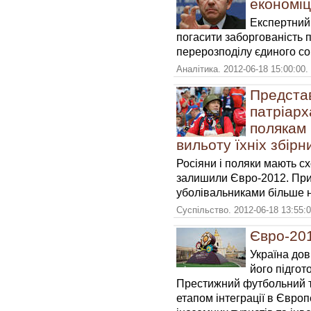
економіц
Експертний
погасити заборгованість п
перерозподілу єдиного со
Аналітика. 2012-06-18 15:00:00.
Предста
патріарх
полякам 
вильоту їхніх збірн
Росіяни і поляки мають схо
залишили Євро-2012. При
уболівальниками більше 
Суспільство. 2012-06-18 13:55:
Євро-201
Україна дов
його підгот
Престижний футбольний т
етапом інтеграції в Європ