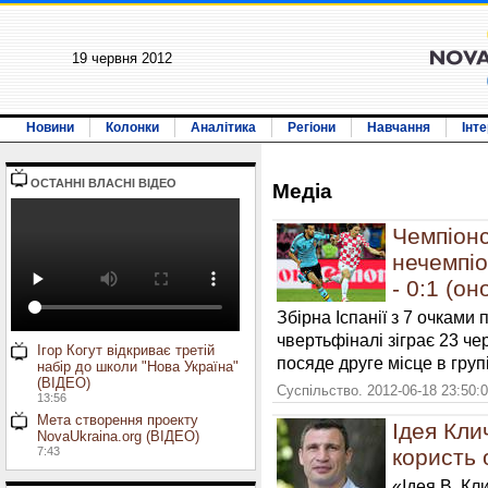
19 червня 2012
Новини
Колонки
Аналітика
Регіони
Навчання
Інт
ОСТАННI ВЛАСНI ВIДЕО
Медiа
Чемпіонс
нечемпіо
- 0:1 (о
Збірна Іспанії з 7 очками 
чвертьфіналі зіграє 23 ч
Ігор Когут відкриває третій
посяде друге місце в групі
набір до школи "Нова Україна"
(ВІДЕО)
Суспільство. 2012-06-18 23:50:
13:56
Мета створення проекту
Ідея Кли
NovaUkraina.org (ВІДЕО)
7:43
користь 
«Ідея В. Кл