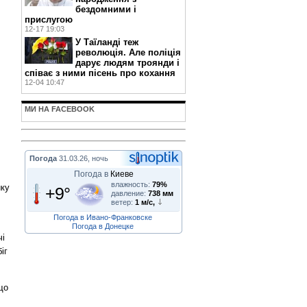
бездомними і
прислугою
12-17 19:03
У Таїланді теж
революція. Але поліція
дарує людям троянди і
співає з ними пісень про кохання
12-04 10:47
МИ НА FACEBOOK
Погода
31.03.26, ночь
Погода в
Киеве
влажность:
79%
йку
+9°
давление:
738 мм
ветер:
1 м/с,
Погода в Ивано-Франковске
Погода в Донецке
чі
іг
що