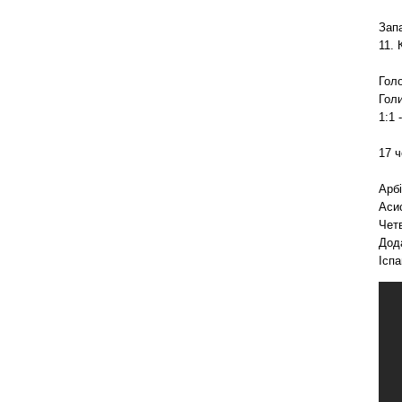
Запа
11. 
Гол
Гол
1:1 
17 ч
Арб
Асис
Четв
Дод
Іспа