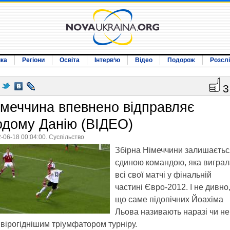
ика
Регіони
Освіта
Інтерв‘ю
Відео
Подорож
Розсл
3
імеччина впевнено відправляє
одому Данію (ВІДЕО)
-06-18 00:04:00. Суспільство
Збірна Німеччини залишаєтьс
єдиною командою, яка виграл
всі свої матчі у фінальній
частині Євро-2012. І не дивно
що саме підопічних Йоахіма
Льова називають наразі чи не
вірогіднішим тріумфатором турніру.