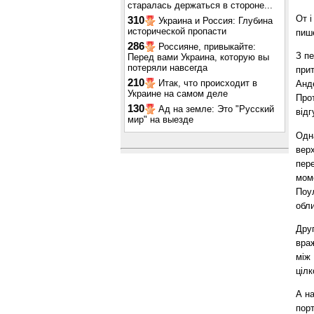
старалась держаться в стороне...
От і
310
Украина и Россия: Глубина
исторической пропасти
пи
286
Россияне, привыкайте:
З пе
Перед вами Украина, которую вы
потеряли навсегда
прит
210
Итак, что происходит в
Анд
Украине на самом деле
Про
130
Ад на земле: Это "Русский
відг
мир" на выезде
Одна
верх
пер
моме
Поул
обл
Дру
враж
між 
ціл
А на
пор