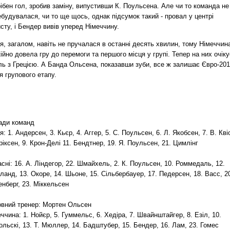
ібен гол, зробив заміну, випустивши К. Поульсена. Але чи то команда не
будувалася, чи то ще щось, однак підсумок такий - провал у центрі
сту, і Бендер вивів уперед Німеччину.
я, загалом, навіть не пручалася в останні десять хвилин, тому Німеччин
ійно довела гру до перемоги та першого місця у групі. Тепер на них очіку
ль з Грецією. А Банда Ольсена, показавши зуби, все ж залишає Євро-20
я групового етапу.
ади команд
я: 1. Андерсен, 3. Кьєр, 4. Аггер, 5. С. Поульсен, 6. Л. Якобсен, 7. В. Кві
ріксен, 9. Крон-Делі 11. Бендтнер, 19. Я. Поульсен, 21. Цимлінг
сні: 16. А. Ліндегор, 22. Шмайхель, 2. К. Поульсен, 10. Роммедаль, 12.
ланд, 13. Окоре, 14. Шьоне, 15. Сільбербауер, 17. Педерсен, 18. Васс, 2
нберг, 23. Міккельсен
овний тренер: Мортен Ольсен
ччина: 1. Нойєр, 5. Гуммельс, 6. Хедіра, 7. Швайнштайгер, 8. Езіл, 10.
льскі, 13. Т. Мюллер, 14. Бадштубер, 15. Бендер, 16. Лам, 23. Гомес