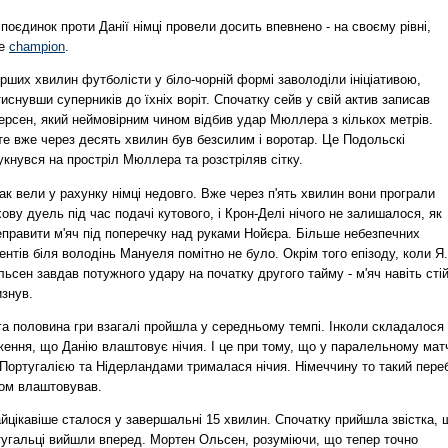
 поєдинок проти Данії німці провели досить впевнено - на своєму рівні,
ше
champion
.
рших хвилин футболісти у біло-чорній формі заволоділи ініціативою,
иснувши суперників до їхніх воріт. Спочатку сейв у свій актив записав
ерсен, який неймовірним чином відбив удар Мюллера з кількох метрів.
те вже через десять хвилин був безсилим і воротар. Це Подольскі
укнувся на простріл Мюллера та розстріляв сітку.
к вели у рахунку німці недовго. Вже через п'ять хвилин вони програли
ову дуель під час подачі кутового, і Крон-Делі нічого не залишалося, як
еправити м'яч під поперечку над руками Нойєра. Більше небезпечних
нтів біля володінь Мануеля помітно не було. Окрім того епізоду, коли Я.
ьсен завдав потужного удару на початку другого тайму - м'яч навіть сті
изнув.
га половина гри взагалі пройшла у середньому темпі. Інколи складалося
ення, що Данію влаштовує нічия. І це при тому, що у паралельному мат
Португалією та Нідерландами трималася нічия. Німеччину то такий переб
ком влаштовував.
йцікавіше сталося у завершальні 15 хвилин. Спочатку прийшла звістка, 
тугальці вийшли вперед. Мортен Ольсен, розуміючи, що тепер точно