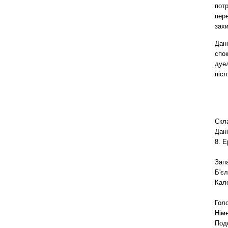
потр
пере
захи
Дані
спок
дуе
післ
Скл
Дані
8. Е
Запа
Б'єл
Кале
Гол
Німе
Подо