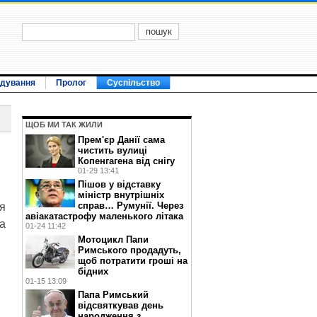
ідування
Пролог
Суспільство
ЩОБ МИ ТАК ЖИЛИ
Прем'єр Данії сама
чистить вулиці
Копенгагена від снігу
01-29 13:41
Пішов у відставку
міністр внутрішніх
справ… Румунії. Через
я
авіакатастрофу маленького літака
а
01-24 11:42
Мотоцикл Папи
Римського продадуть,
,
щоб потратити гроші на
бідних
01-15 13:09
Папа Римський
відсвяткував день
народження з