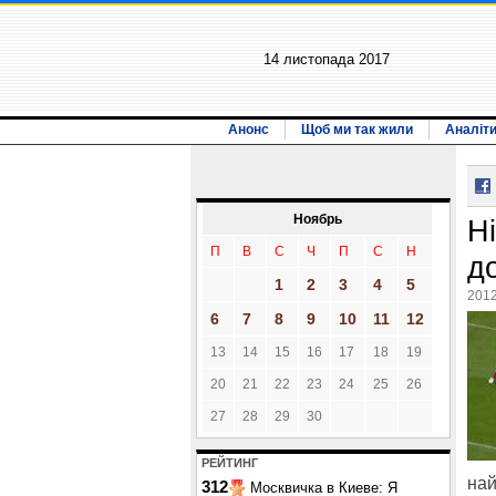
14 листопада 2017
Анонс
Щоб ми так жили
Аналіт
Ноябрь
Н
П
В
С
Ч
П
С
Н
д
1
2
3
4
5
2012
6
7
8
9
10
11
12
13
14
15
16
17
18
19
20
21
22
23
24
25
26
27
28
29
30
РЕЙТИНГ
най
312
Москвичка в Киеве: Я