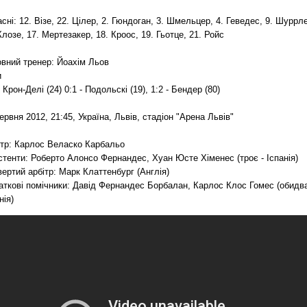
сні: 12. Візе, 22. Цілер, 2. Гюндоган, 3. Шмельцер, 4. Геведес, 9. Шуррле
Клозе, 17. Мертезакер, 18. Кроос, 19. Гьотце, 21. Ройс
овний тренер: Йоахім Льов
и
- Крон-Делі (24) 0:1 - Подольскі (19), 1:2 - Бендер (80)
ервня 2012, 21:45, Україна, Львів, стадіон "Арена Львів"
ітр: Карлос Веласко Карбальо
тенти: Роберто Алонсо Фернандес, Хуан Юсте Хіменес (троє - Іспанія)
ертий арбітр: Марк Клаттенбург (Англія)
аткові помічники: Давід Фернандес Борбалан, Карлос Клос Гомес (обидва
нія)