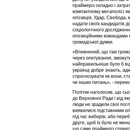
праймеріз складно і затра
компактному мегаполісі як
опозиція, Удар, Свобода, м
надати своїх кандидатів д
соціологічного досліджен
опозиційними командами н
громадської думки.
«Впевнений, що такі грома
через опитування, зможуть
найправильніше було б від
українці добре знають, ад
спрогнозувати як вони, ст
чи інших питань», - перек
Політик наголосив, що сьо
до Верховної Ради і від яко
люди не зрадили свої погл
виявилися підставними опо
під час виборів, або переб
друге, щоб їх було не мен
що саме праймеріз сприят