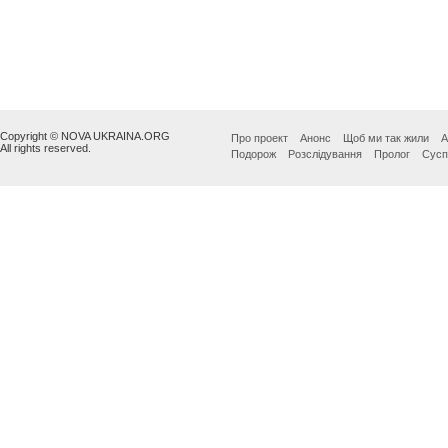
Copyright © NOVA UKRAINA.ORG
Про проект
Анонс
Щоб ми так жили
А
All rights reserved.
Подорож
Розслідування
Пролог
Сусп