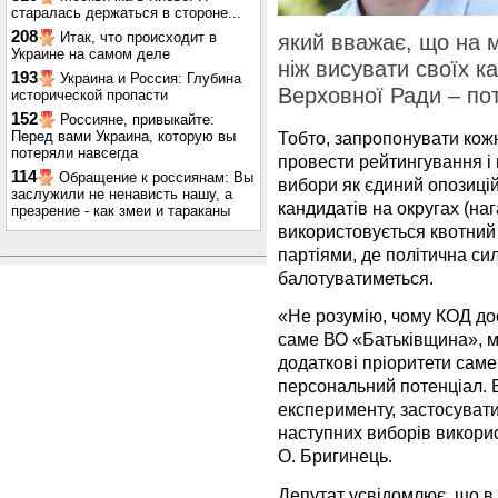
старалась держаться в стороне...
208
Итак, что происходит в
який вважає, що на 
Украине на самом деле
ніж висувати своїх к
193
Украина и Россия: Глубина
Верховної Ради – пот
исторической пропасти
152
Россияне, привыкайте:
Перед вами Украина, которую вы
Тобто, запропонувати кожн
потеряли навсегда
провести рейтингування і 
114
Обращение к россиянам: Вы
вибори як єдиний опозиці
заслужили не ненависть нашу, а
кандидатів на округах (наг
презрение - как змеи и тараканы
використовується квотний
партіями, де політична сил
балотуватиметься.
«Не розумію, чому КОД до
саме ВО «Батьківщина», ма
додаткові пріоритети саме
персональний потенціал. Б
експерименту, застосувати
наступних виборів використ
О. Бригинець.
Депутат усвідомлює, що в