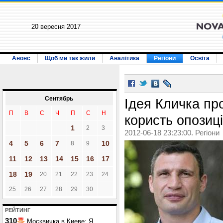
20 вересня 2017
Анонс
Щоб ми так жили
Аналітика
Регіони
Освіта
Сентябрь
Ідея Кличка про
П
В
С
Ч
П
С
Н
користь опозиці
1
2
3
2012-06-18 23:23:00. Регіони
4
5
6
7
10
8
9
11
12
13
14
15
16
17
18
19
20
21
22
23
24
25
26
27
28
29
30
РЕЙТИНГ
310
Москвичка в Киеве: Я