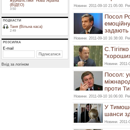
журналістики "Нова Україна"
(ВІДЕО)
Новини. 2011-09-10 21:05:00. Р
3:50
Посол Ро
ПОДКАСТИ
емоційну
Таня (Вільна каса)
задають
2:49
Новини. 2011-09-10 16:38:00. Р
РОЗСИЛКА
С.Тігіпк
E-mail
"хороших
Новини. 2011-
Вхiд за логiном
Посол: у
міжнарод
проти Т
Новини. 2011-09-10 16:06:00. Р
У Тимоше
шанси з
Новини. 2011-