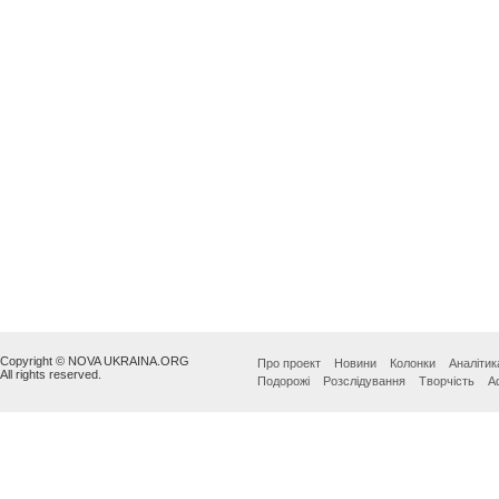
Copyright © NOVA UKRAINA.ORG
Про проект
Новини
Колонки
Аналітик
All rights reserved.
Подорожі
Розслідування
Творчість
А