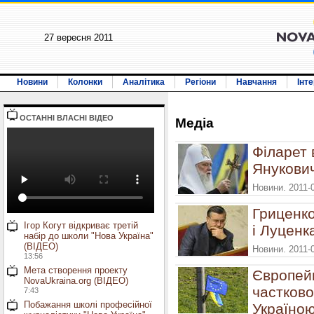
27 вересня 2011
Новини
Колонки
Аналітика
Регіони
Навчання
Інт
ОСТАННI ВЛАСНI ВIДЕО
Медiа
Філарет 
Янукович
Новини. 2011-
Гриценко
Ігор Когут відкриває третій
і Луценк
набір до школи "Нова Україна"
(ВІДЕО)
Новини. 2011-
13:56
Мета створення проекту
Європей
NovaUkraina.org (ВІДЕО)
частково
7:43
Побажання школі професійної
Україно