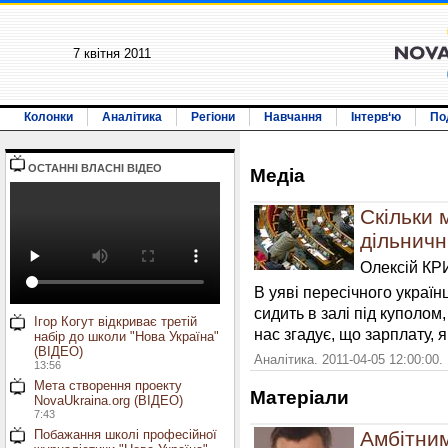
7 квiтня 2011
Колонки
Аналітика
Регіони
Навчання
Інтерв‘ю
По
ОСТАННI ВЛАСНI ВIДЕО
Медiа
Скільки 
дільничн
Олексій К
В уяві пересічного україн
сидить в залі під куполом
Ігор Когут відкриває третій
нас згадує, що зарплату, 
набір до школи "Нова Україна"
(ВІДЕО)
Аналітика. 2011-04-05 12:00:00.
13:56
Мета створення проекту
Матерiали
NovaUkraina.org (ВІДЕО)
7:43
Побажання школі професійної
Амбітним