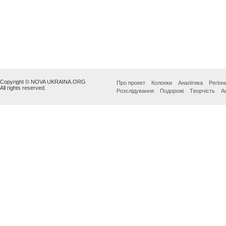
Copyright © NOVA UKRAINA.ORG
Про проект
Колонки
Аналітика
Регіон
All rights reserved.
Розслідування
Подорожі
Творчість
А