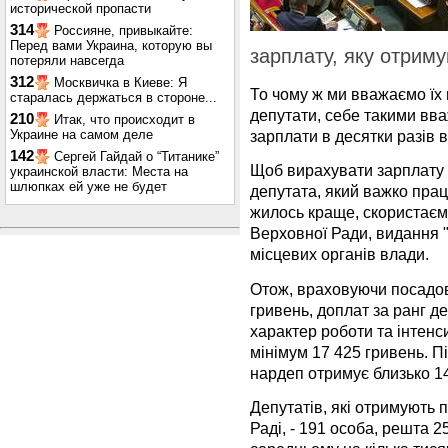
исторической пропасти
314
Россияне, привыкайте:
Перед вами Украина, которую вы
зарплату, яку отрим
потеряли навсегда
312
Москвичка в Киеве: Я
То чому ж ми вважаємо їх
старалась держаться в стороне...
депутати, себе такими вв
210
Итак, что происходит в
Украине на самом деле
зарплати в десятки разів 
142
Сергей Гайдай о “Титанике”
Щоб вирахувати зарплату
украинской власти: Места на
шлюпках ей уже не будет
депутата, який важко працю
жилось краще, скористаєм
Верховної Ради, видання "
місцевих органів влади.
Отож, враховуючи посадови
гривень, доплат за ранг д
характер роботи та інтенси
мінімум 17 425 гривень. П
нардеп отримує близько 14
Депутатів, які отримують 
Раді, - 191 особа, решта 