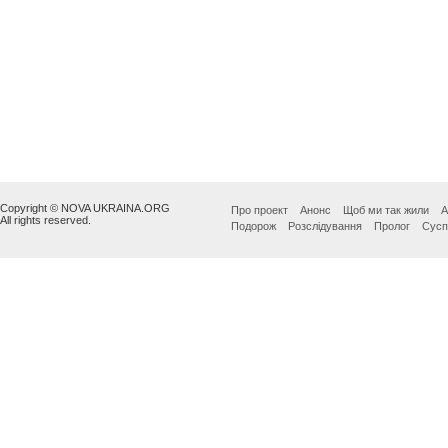
Copyright © NOVA UKRAINA.ORG
Про проект
Анонс
Щоб ми так жили
А
All rights reserved.
Подорож
Розслідування
Пролог
Сусп