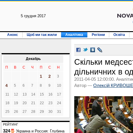
5 грудня 2017
Анонс
Щоб ми так жили
Аналітика
Регіони
Освіта
Декабрь
Скільки медсест
П
В
С
Ч
П
С
Н
дільничних в о
1
2
3
2011-04-05 12:00:00. Аналіти
4
Автор —
Олексій КРИВОШ
5
6
7
8
9
10
11
12
13
14
15
16
17
18
19
20
21
22
23
24
25
26
27
28
29
30
31
РЕЙТИНГ
324
Украина и Россия: Глубина