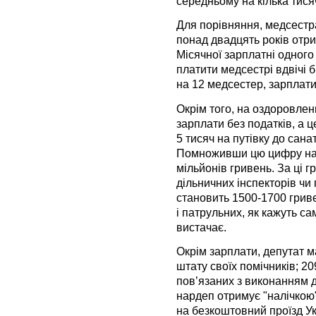
середньому на кілька тися
Для порівняння, медсестра
понад двадцять років отри
Місячної зарплатні одного 
платити медсестрі вдвічі 
на 12 медсестер, зарплати
Окрім того, на оздоровлен
зарплати без податків, а 
5 тисяч на путівку до сан
Помноживши цю цифру на 
мільйонів гривень. За ці 
дільничних інспекторів чи
становить 1500-1700 гриве
і патрульних, як кажуть са
вистачає.
Окрім зарплати, депутат м
штату своїх помічників; 2
пов’язаних з виконанням 
нардеп отримує "налічкою" 
на безкоштовний проїзд Ук