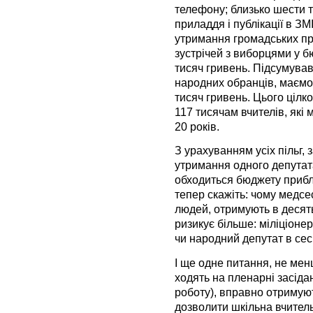
телефону; близько шести 
приладдя і публікації в ЗМ
утримання громадських п
зустрічей з виборцями у 
тисяч гривень. Підсумував
народних обранців, маємо
тисяч гривень. Цього цілк
117 тисячам вчителів, які
20 років.
З урахуванням усіх пільг,
утримання одного депутата
обходиться бюджету прибли
тепер скажіть: чому медсес
людей, отримують в десять
ризикує більше: міліціонер
чи народний депутат в сесі
І ще одне питання, не мен
ходять на пленарні засіда
роботу), вправно отримуют
дозволити шкільна вчитель