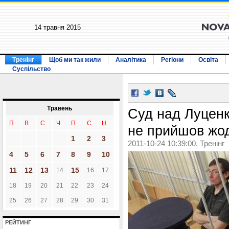
14 травня 2015
Тренінг
Щоб ми так жили
Аналітика
Регіони
Освіта
Суспільство
Травень
Суд над Луценк
П
В
С
Ч
П
С
Н
не прийшов жод
1
2
3
2011-10-24 10:39:00. Тренінг
4
5
6
7
8
9
10
11
12
13
15
14
16
17
18
19
20
21
22
23
24
25
26
27
28
29
30
31
РЕЙТИНГ