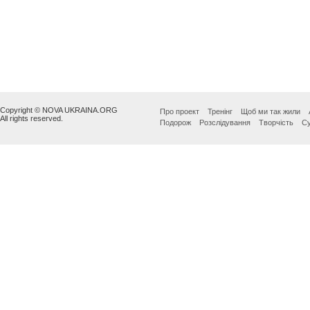
Copyright © NOVA UKRAINA.ORG
Про проект
Тренінг
Щоб ми так жили
All rights reserved.
Подорож
Розслідування
Творчість
Су