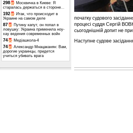
298
Москвичка в Киеве: Я
старалась держаться в стороне...
192
Итак, что происходит в
початку судового засідан
Украине на самом деле
процесі суддя Сергій ВОВК 
87
Путину капут, он попал в
ловушку: Украина применила ноу-
сьогоднішній допит не пр
хау ведения современных войн
74
Наступне судове засідання
Медіашкола-4
74
Александр Мнацаканян: Вам,
дорогие украинцы, придется
учиться убивать врага