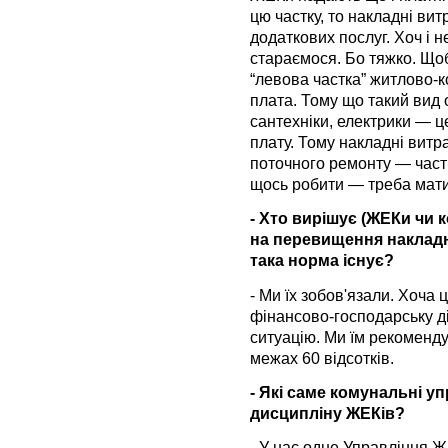
цю частку, то накладні вит
додаткових послуг. Хоч і н
стараємося. Бо тяжко. Щоб 
“левова частка” житлово-
плата. Тому що такий вид 
сантехніки, електрики — це
плату. Тому накладні витра
поточного ремонту — част
щось робити — треба мати
- Хто вирішує (ЖЕКи чи 
на перевищення накладни
така норма існує?
- Ми їх зобов'язали. Хоча 
фінансово-господарську д
ситуацію. Ми їм рекоменду
межах 60 відсотків.
- Які саме комунальні 
дисципліну ЖЕКів?
- У нас одне Управління 