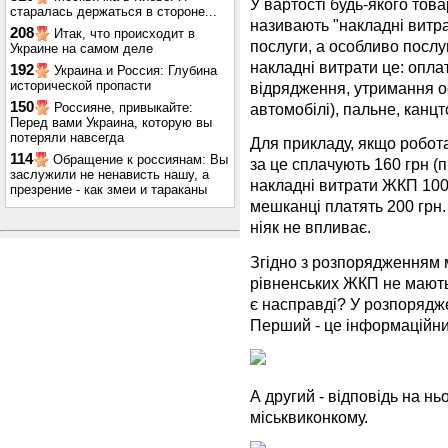
У вартості будь-якого това
старалась держаться в стороне...
називають "накладні витр
208
Итак, что происходит в
послуги, а особливо послу
Украине на самом деле
накладні витрати це: опла
192
Украина и Россия: Глубина
исторической пропасти
відрядження, утримання о
150
Россияне, привыкайте:
автомобілі), пальне, канцт
Перед вами Украина, которую вы
потеряли навсегда
Для прикладу, якщо робота
114
Обращение к россиянам: Вы
за це сплачують 160 грн (
заслужили не ненависть нашу, а
накладні витрати ЖКП 100%
презрение - как змеи и тараканы
мешканці платять 200 грн.
ніяк не впливає.
Згідно з розпорядженням м
рівненських ЖКП не мають
є насправді? У розпорядж
Перший - це інформаційни
А другий - відповідь на нь
міськвиконкому.