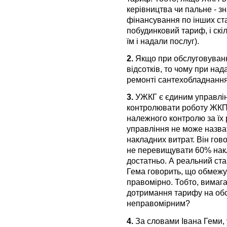
керівництва чи пальне - 
фінансування по інших стат
побудинковий тариф, і скі
їм і надали послуг).
2.
Якщо при обслуговуванні
відсотків, то чому при над
ремонті сантехобладнання
3.
УЖКГ є єдиним управлін
контролювати роботу ЖКП.
належного контролю за їх
управління не може назвати
накладних витрат. Він го
не перевищувати 60% накл
достатньо. А реальний ста
Гема говорить, що обмежув
правомірно. Тобто, вимаг
дотримання тарифу на обс
неправомірним?
4.
За словами Івана Геми, 