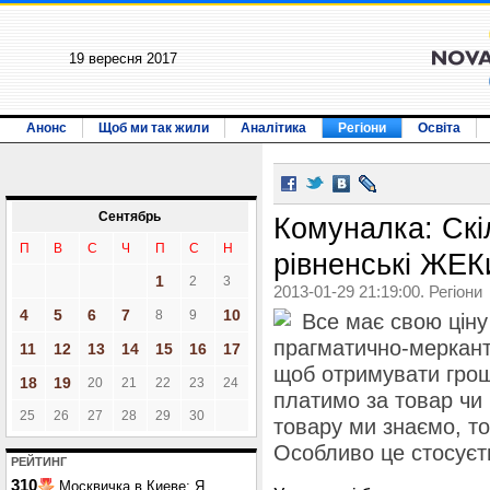
19 вересня 2017
Анонс
Щоб ми так жили
Аналітика
Регіони
Освіта
Сентябрь
Комуналка: Скі
П
В
С
Ч
П
С
Н
рівненські ЖЕК
1
2
3
2013-01-29 21:19:00. Регіони
4
5
6
7
10
8
9
Все має свою ціну
прагматично-меркант
11
12
13
14
15
16
17
щоб отримувати гроші
18
19
20
21
22
23
24
платимо за товар чи 
25
26
27
28
29
30
товару ми знаємо, то
Особливо це стосуєт
РЕЙТИНГ
310
Москвичка в Киеве: Я