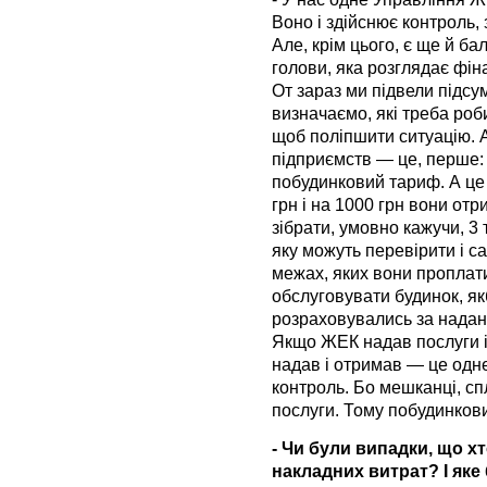
Воно і здійснює контроль,
Але, крім цього, є ще й ба
голови, яка розглядає фін
От зараз ми підвели підсум
визначаємо, які треба роб
щоб поліпшити ситуацію. 
підприємств — це, перше:
побудинковий тариф. А це
грн і на 1000 грн вони от
зібрати, умовно кажучи, 3 
яку можуть перевірити і с
межах, яких вони проплат
обслуговувати будинок, я
розраховувались за надані
Якщо ЖЕК надав послуги і
надав і отримав — це одне
контроль. Бо мешканці, сп
послуги. Тому побудинков
- Чи були випадки, що х
накладних витрат? І яке