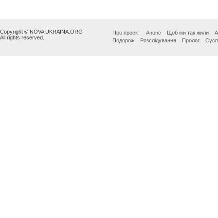
Copyright © NOVA UKRAINA.ORG
Про проект
Анонс
Щоб ми так жили
А
All rights reserved.
Подорож
Розслідування
Пролог
Сусп