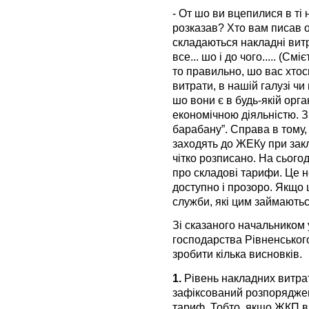
- От шо ви вцепилися в ті
розказав? Хто вам писав о
складаються накладні вит
все... шо і до чого..... (С
то правильно, шо вас хтос
витрати, в нашій галузі чи
шо вони є в будь-якій орга
економічною діяльністю. 
барабану”. Справа в тому,
заходять до ЖЕКу при закл
чітко розписано. На сього
про складові тарифи. Це н
доступно і прозоро. Якщо
служби, які цим займаютьс
Зі сказаного начальником
господарства Рівненськог
зробити кілька висновків.
1.
Рівень накладних витрат 
зафіксований розпоряджен
тариф. Тобто, якщо ЖКП в