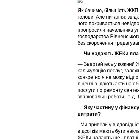
Як бачимо, більшість ЖКП
голови. Але питання: звідк
чого покривається невідпо
пропросили начальника у
господарства Рівненськог
без скорочення і редагува
— Чи надають ЖЕКи плат
— Звертайтесь у кожний 
калькуляцію послуг, залеж
конкретно я не можу відпо
ліцензію, дають акти на о
послуги по ремонту сантех
зварювальні роботи і т. д
— Яку частину у фінанс
витрати?
- Ми привели у відповідніс
відсотків мають бути накла
ЖЕКи надають ще і платні 