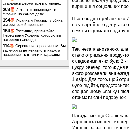
обласної влади упродовж 
старалась держаться в стороне...
вирішення соціальних про
208
Итак, что происходит в
Украине на самом деле
Цього ж дня приблизно о 7-
194
Украина и Россия: Глубина
позапартійного депутата 
исторической пропасти
селяни отримали подарунк
154
Россияне, привыкайте:
Перед вами Украина, которую вы
потеряли навсегда
114
Обращение к россиянам: Вы
Так, незапланованою, але
заслужили не ненависть нашу, а
стало отримання продукто
презрение - как змеи и тараканы
складовими яких було 2 кг
цукру. Увечері того ж дня 
якого роздавали вищезгада
1 двір). Для того, щоб отр
було підійти, представитис
спеціальному бланку і піс
отримати свій подарунок.
Нагадаємо, що Станіслав
Атрошенка місцеві експер
Уперше за час спостереж