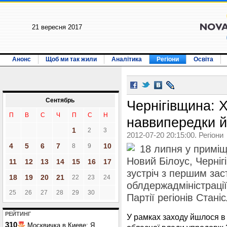
21 вересня 2017
Анонс
Щоб ми так жили
Аналітика
Регіони
Освіта
Сентябрь
Чернігівщина: Х
П
В
С
Ч
П
С
Н
наввипередки й
1
2
3
2012-07-20 20:15:00. Регіони
4
5
6
7
10
8
9
18 липня у приміщ
Новий Білоус, Черніг
11
12
13
14
15
16
17
зустріч з першим зас
18
19
20
21
22
23
24
облдержадміністрації
25
26
27
28
29
30
Партії регіонів Стан
РЕЙТИНГ
У рамках заходу йшлося в 
310
Москвичка в Киеве: Я