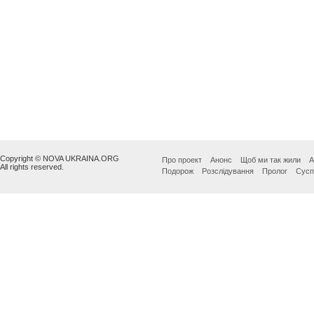
Copyright © NOVA UKRAINA.ORG
Про проект
Анонс
Щоб ми так жили
А
All rights reserved.
Подорож
Розслідування
Пролог
Сусп