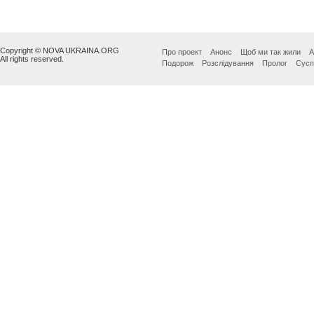
Copyright © NOVA UKRAINA.ORG
Про проект
Анонс
Щоб ми так жили
А
All rights reserved.
Подорож
Розслідування
Пролог
Сусп