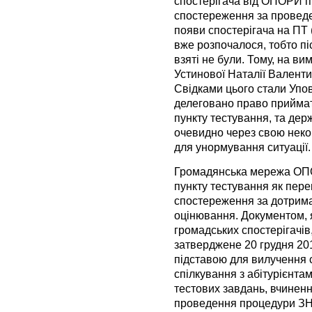
спостерігача від ОПОРИ п
спостереження за провед
появи спостерігача на ПТ 
вже розпочалося, тобто пі
взяті не були. Тому, на ви
Устинової Наталії Валенти
Свідками цього стали Упо
делеговано право приймат
пункту тестування, та дер
очевидно через свою неко
для унормування ситуації.
Громадянська мережа ОПОР
пункту тестування як пе
спостереження за дотрим
оцінювання. Документом, 
громадських спостерігачів
затверджене 20 грудня 201
підставою для вилучення 
спiлкування з абiтурiєнта
тестових завдань, вчинен
проведення процедури ЗНО