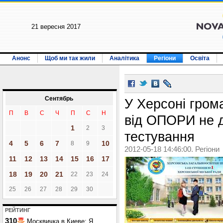
21 вересня 2017
Анонс
Щоб ми так жили
Аналітика
Регіони
Освіта
Сентябрь
У Херсоні гром
П
В
С
Ч
П
С
Н
від ОПОРИ не д
1
2
3
тестування
4
5
6
7
10
8
9
2012-05-18 14:46:00. Регіони
11
12
13
14
15
16
17
18
19
20
21
22
23
24
25
26
27
28
29
30
РЕЙТИНГ
310
Москвичка в Киеве: Я