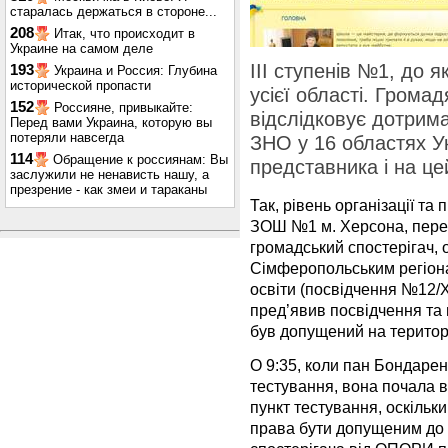
старалась держаться в стороне...
208
Итак, что происходит в
Украине на самом деле
ІІІ ступенів №1, до я
193
Украина и Россия: Глубина
исторической пропасти
усієї області. Гром
152
Россияне, привыкайте:
відслідковує дотрим
Перед вами Украина, которую вы
потеряли навсегда
ЗНО у 16 областях У
114
Обращение к россиянам: Вы
представника і на це
заслужили не ненависть нашу, а
презрение - как змеи и тараканы
Так, рівень організації та
ЗОШ №1 м. Херсона, пере
громадський спостерігач,
Сімферопольським регіон
освіти (посвідчення №12/Х
пред’явив посвідчення та п
був допущений на територ
О 9:35, коли пан Бондарен
тестування, вона почала в
пункт тестування, оскільки 
права бути допущеним до