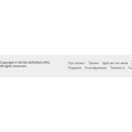
Copyright © NOVA UKRAINA.ORG
Про проект
Тренінг
Щоб ми так жили
All rights reserved.
Подорож
Розслідування
Творчість
Су