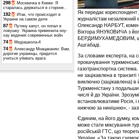
298
Москвичка в Киеве: Я
старалась держаться в стороне...
Як передає кореспондент
192
Итак, что происходит в
журналістам незалежний е
Украине на самом деле
Олександр НАРБУТ, комен
87
Путину капут, он попал в
ловушку: Украина применила ноу-
Віктора ЯНУКОВИЧА з йог
хау ведения современных войн
БЕРДИМУХАМЕДОВИМ, що 
74
Медіашкола-4
Ашгабаді.
74
Александр Мнацаканян: Вам,
дорогие украинцы, придется
За словами експерта, на 
учиться убивать врага
прокачування туркменськог
газотранспортна система. 
не зацікавлена в транзиті 
виключно (зацікавлена) в 
Туркменістану з подальш
числі й до України. Зрозумі
встановлюватиме Росія, і 
нижчою за нинішню», - заз
Єдиним, на його думку, к
може стати міксування тур
російській ГТС, що теорет
України. «За такою схемо