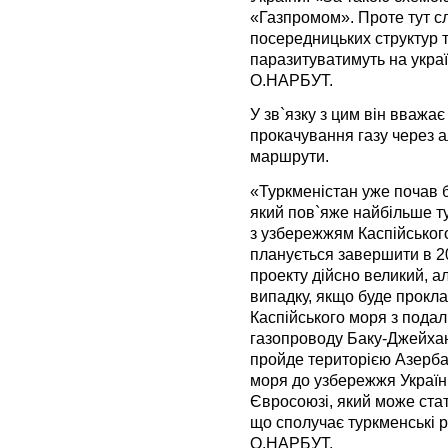
«Газпромом». Проте тут с
посередницьких структур т
паразитуватимуть на украї
О.НАРБУТ.
У зв`язку з цим він вважа
прокачування газу через а
маршрути.
«Туркменістан уже почав б
який пов`яже найбільше т
з узбережжям Каспійськог
планується завершити в 20
проекту дійсно великий, а
випадку, якщо буде прокла
Каспійського моря з пода
газопроводу Баку-Джейхан
пройде територією Азербай
моря до узбережжя України.
Євросоюзі, який може стат
що сполучає туркменські р
О.НАРБУТ.