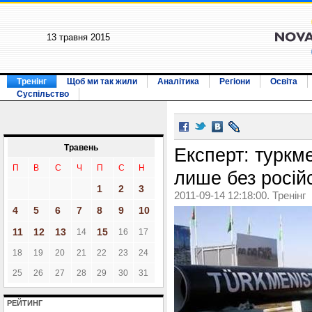
13 травня 2015
Тренінг
Щоб ми так жили
Аналітика
Регіони
Освіта
Суспільство
Травень
Експерт: туркме
П
В
С
Ч
П
С
Н
лише без росій
1
2
3
2011-09-14 12:18:00. Тренінг
4
5
6
7
8
9
10
11
12
13
15
14
16
17
18
19
20
21
22
23
24
25
26
27
28
29
30
31
РЕЙТИНГ