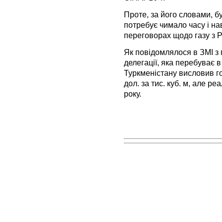
Проте, за його словами, б
потребує чимало часу і на
переговорах щодо газу з Р
Як повідомлялося в ЗМІ з 
делегації, яка перебуває 
Туркменістану висловив го
дол. за тис. куб. м, але р
року.