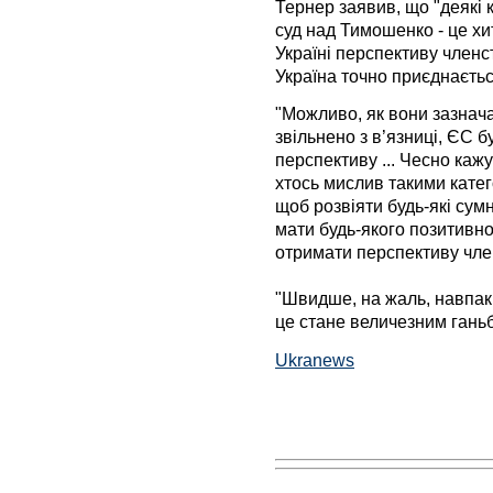
Тернер заявив, що "деякі 
суд над Тимошенко - це х
Україні перспективу членс
Україна точно приєднаєтьс
"Можливо, як вони зазнач
звільнено з в’язниці, ЄС б
перспективу ... Чесно каж
хтось мислив такими катег
щоб розвіяти будь-які сумн
мати будь-якого позитивно
отримати перспективу член
"Швидше, на жаль, навпак
це стане величезним ганьб
Ukranews