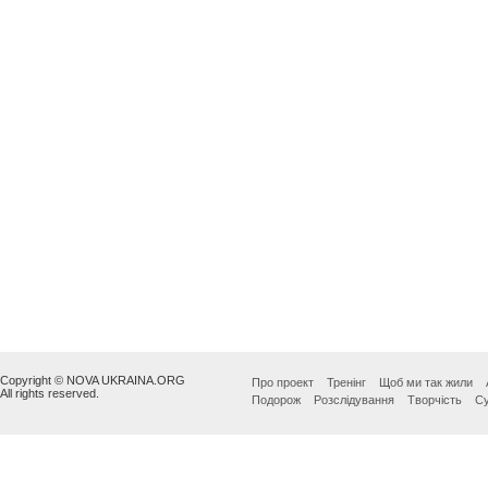
Copyright © NOVA UKRAINA.ORG
Про проект
Тренінг
Щоб ми так жили
All rights reserved.
Подорож
Розслідування
Творчість
Су