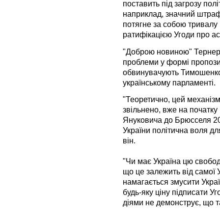
поставить під загрозу полі
наприклад, значний штраф
потягне за собою тривалу 
ратифікацією Угоди про ас
"Доброю новиною" Тернер 
проблеми у формі пропозиц
обвинувачують Тимошенко
українському парламенті.
"Теоретично, цей механіз
звільнено, вже на початку
Януковича до Брюсселя 20 
України політична воля для
він.
"Чи має Україна цю свобо
що це залежить від самої
намагається змусити Украї
будь-яку ціну підписати Уг
діями не демонструє, що та