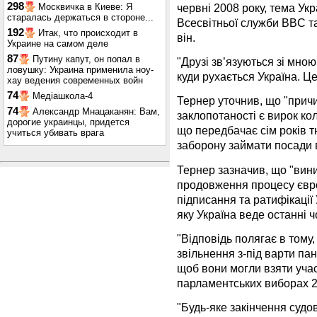
298
червні 2008 року, тема Ук
Москвичка в Киеве: Я
старалась держаться в стороне...
Всесвітньої служби BBC та 
192
Итак, что происходит в
він.
Украине на самом деле
87
Путину капут, он попал в
"Друзі зв’язуються зі мною
ловушку: Украина применила ноу-
куди рухається Україна. Ц
хау ведения современных войн
74
Медіашкола-4
Тернер уточнив, що "причи
74
Александр Мнацаканян: Вам,
заклопотаності є вирок к
дорогие украинцы, придется
що передбачає сім років т
учиться убивать врага
заборону займати посади 
Тернер зазначив, що "вин
продовження процесу європ
підписання та ратифікації
яку Україна веде останні ч
"Відповідь полягає в тому
звільнення з-під варти пан
щоб вони могли взяти учас
парламентських виборах 20
"Будь-яке закінчення судов