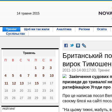
14 травня 2015
Тренінг
Щоб ми так жили
Аналітика
Регіони
Освіта
Суспільство
Травень
Британський по
П
В
С
Ч
П
С
Н
вирок Тимошен
1
2
3
2011-10-14 00:17:00. Тренінг
4
5
6
7
8
9
10
Закінчення судових 
призведе до тривалої не
11
12
13
15
14
16
17
ратифікацією Угоди про 
18
19
20
21
22
23
24
Про це написав посол Вели
25
26
27
28
29
30
31
своєму блозі на сайті посо
"На цьому тижні, мабуть, 
РЕЙТИНГ