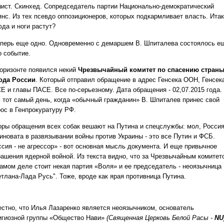
ист. Скинхед. Сопредседатель партии Национально-демократический
янс. Из тех псевдо оппозиционеров, которых подкармливает власть. Итак
юда и ноги растут?
еперь еще одно. Одновременно с демаршем В. Шпиталева состоялось е
о событие.
горизонте появился некий
Чрезвычайный комитет по спасению страны
ода России
. Который отправил обращение в адрес Генсека ООН, Генсек
Е и главы ПАСЕ. Все по-серьезному. Дата обращения - 02,07.2015 года.
ь тот самый день, когда «обычный гражданин» В. Шпиталев принес свой
рос в Генпрокуратуру РФ.
оры обращения всех собак вешают на Путина и спецслужбы: мол, Росси
виновата в развязывании войны против Украины - это все Путин и ФСБ.
ссия - не агрессор» - вот основная мысль документа. И еще привычное
рашения ядерной войной. Из текста видно, что за Чрезвычайным комитет
самом деле стоит некая партия «Воля» и ее председатель - неоязычница
етлана-Лада Русь". Тоже, вроде как ярая противница Путина.
естно, что Илья Лазаренко является неоязычником, основатель
игиозной группы «Общество Нави»
(Священная Церковь Белой Расы -
NU