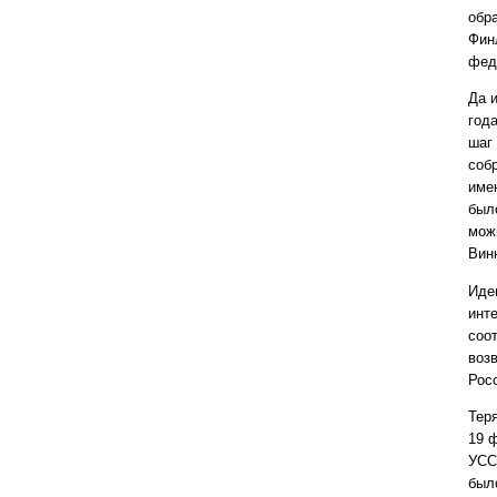
обр
Фин
фед
Да 
год
шаг
соб
име
был
мож
Винн
Иде
инт
соо
воз
Рос
Тер
19 
УСС
был