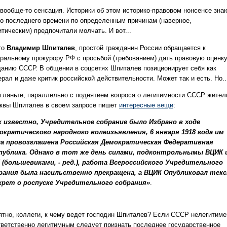
 вообще-то сенсация. Историки об этом историко-правовом нонсенсе знаю
до последнего времени по определенным причинам (наверное,
тическим) предпочитали молчать. И вот...
то
Владимир Шпиталев
, простой гражданин России обращается к
еральному прокурору РФ с просьбой (требованием) дать правовую оценк
данию СССР. В общении в соцсетях Шпиталев позиционирует себя как
рал и даже критик российской действительности. Может так и есть. Но..
 гляньте, параллельно с поднятием вопроса о легитимности СССР жител
квы Шпиталев в своем запросе пишет
интересные вещи
:
к известно, Учредительное собрание было Избрано в ходе
ократического народного волеизъявления, 6 января 1918 года им
а провозглашена Российская Демократическая Федеративная
публика. Однако в тот же день силами, подконтрольнымы ВЦИК 
 (большевиками, - ред.), работа Всероссийского Учредительного
рания была насильственно прекращена, а ВЦИК Опубликовал тек
крет о роспуске Учредительного собрания»
.
ятно, коллеги, к чему ведет господин Шпиталев? Если СССР нелегитиме
тветственно легитимным следует признать последнее государственное