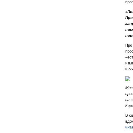
про
«По
Про
зап
ним
пов
Про
про
«ест
изм
и о
Мос
при
на 
Кир
В с
вдох
чит