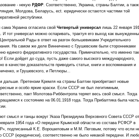
азование - некую
РДФР
. Соответственно, Украина, страны Балтии, а такж
ляндия, Молдова, Беларусь, ect. юридически остаются частями той
еративной республики.
и сама Украина огласила свой
Четвертый универсал
лишь 22 января 19
а. И тот универсал можно оспаривать, трактуя его выход как вынужденн
 Центральной Рады в ответ на разгон большевиками Учредительного
рания. На самом же деле Винниченко с Грушевским были сторонниками
нно единого федеративного государства. Примечательно, что именно так
о! Если дойдет до суда, пусть даже самого высокого международного,
но в качестве доказательств приводить статьи, книги и воспоминания и
иченко, и Грушевского, и Петлюры...
м дальше. Претензии Кремля на страны Балтии приобретают новые
ересные и особо яркие краски. Если СССР не был легитимным,
тветственно, пакт Молотова-Риббентропа теряет весь свой смысл. Тогда
вращаемся к состоянию на 06.01.1918 года. Тогда Прибалтика была част
сии.
яют смысл и танцы вокруг Указа Президиума Верховного Совета СССР о
февраля 1954 года «О передаче Крымской области из состава РСФСР в
Р», подписанный К.Е. Ворошиловым и М.М. Пеговым, потому что если н
о СССР (юридически), соответственно не было никакой передачи. И люб