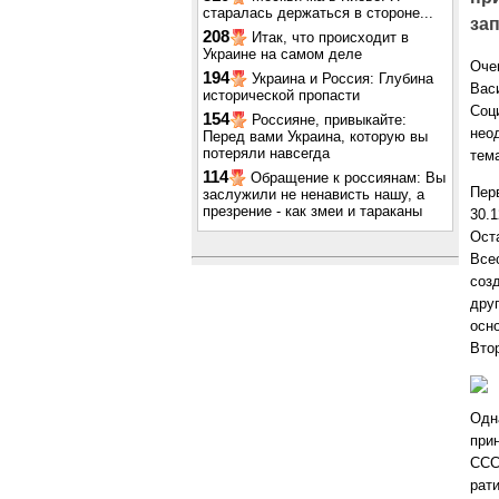
старалась держаться в стороне...
за
208
Итак, что происходит в
Украине на самом деле
Оче
194
Украина и Россия: Глубина
Вас
исторической пропасти
Соц
154
Россияне, привыкайте:
нео
Перед вами Украина, которую вы
потеряли навсегда
тема
114
Обращение к россиянам: Вы
Пер
заслужили не ненависть нашу, а
презрение - как змеи и тараканы
30.
Ост
Все
соз
дру
осн
Вто
Одн
при
ССС
рати