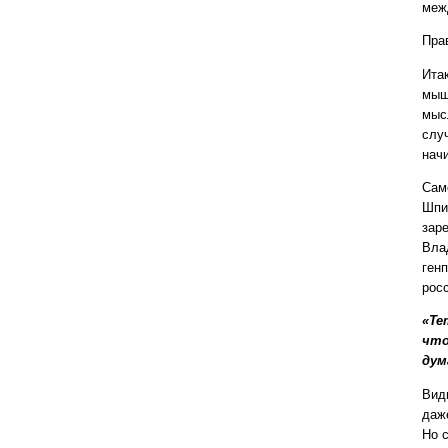
меж
Пра
Ита
мыш
мыс
слу
нач
Сам
Шпи
зар
Вла
генп
рос
«Те
что
дум
Вид
даж
Но 