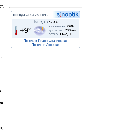
т,
Погода
31.03.26, ночь
Погода в
Киеве
влажность:
79%
+9°
давление:
738 мм
у
ветер:
1 м/с,
Погода в Ивано-Франковске
Погода в Донецке
.
ь
и
ст
н,