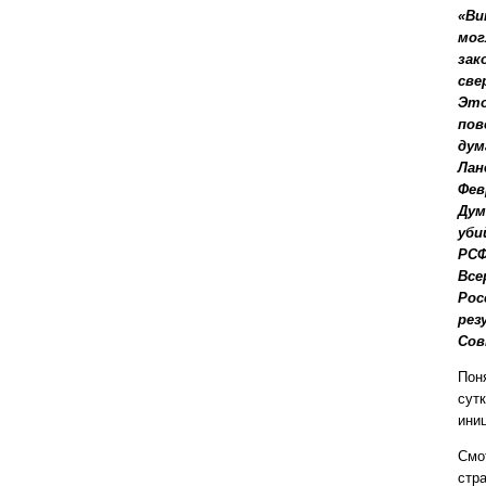
«Ви
мог
зак
све
Это
пов
дум
Лан
Фев
Дум
уби
РСФ
Все
Рос
рез
Сов
Поня
сут
ини
Смо
стр