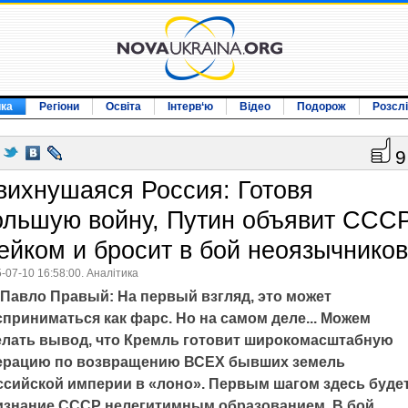
ика
Регіони
Освіта
Інтерв‘ю
Відео
Подорож
Розсл
9
вихнушаяся Россия: Готовя
ольшую войну, Путин объявит ССС
ейком и бросит в бой неоязычнико
-07-10 16:58:00. Аналітика
Павло Правый: На первый взгляд, это может
приниматься как фарс. Но на самом деле... Можем
елать вывод, что Кремль готовит широкомасштабную
ерацию по возвращению ВСЕХ бывших земель
ссийской империи в «лоно». Первым шагом здесь буде
изнание СССР нелегитимным образованием. В бой