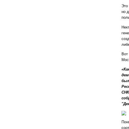
Это
но 
поли
Нек
ген
соз
либе
Вот
Мос
«Ка
дем
был
Рес
СНК
соб
"Де
Пон
соо