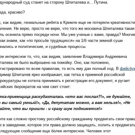
дународный суд станет на сторону Шпиталева и... Путина.
вда, красиво?
к, как видим, гениальные ребята в Кремле еще не потеряли креативности
ления. Не верю, просто не верю, что того же москвича Шпиталева такая
ль осенила прямо посреди ночи. Мы уже ученые с вами, правда? Многи
чаи знаем, как «по просьбе трудящихся» на 1/6 части земной суши
инались и политические, и судебные процессы.
ое интересное то, что, как видим, заявление Владимира Андреевича
талева не было выброшено на помойку. Оно, как положено,
егистрировано по всем правилам, то есть ему дан полный ход. В
фейсбу
димир Шпиталев ярко изображает, как тетка в приемной российской
рокуратуры не хотела принимать к регистрации его документ, и ругает
сийских бюрократов на чем свет стоит:
тка-приемщица раскудахталась «кто вас послал?!», не думайте,
 вы самый умный!», «Да, депутатам можно, а вам нельзя!», «Не
айте, что вы пришли - и сразу шум поднимется!»
ите как сложно простому российскому гражданину продвигать свои прав
е в заведении, которое эти права должно защищать, холить и продвигат
следующее сообщение еще более интересное. Человек этот