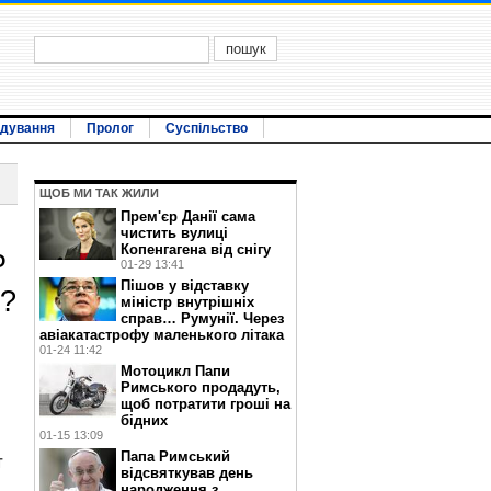
ідування
Пролог
Суспільство
ЩОБ МИ ТАК ЖИЛИ
Прем'єр Данії сама
чистить вулиці
Копенгагена від снігу
Р
01-29 13:41
Пішов у відставку
в?
міністр внутрішніх
справ… Румунії. Через
авіакатастрофу маленького літака
01-24 11:42
Мотоцикл Папи
Римського продадуть,
щоб потратити гроші на
бідних
01-15 13:09
Папа Римський
т
відсвяткував день
народження з