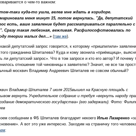
говаривается о чем-то важном:
том-таки куда-то ушла, велев мне ждать в коридоре.
мариновала меня минут 15, потом вернулась. "Да, депутатский
рос есть, ваше заявление будет рассматриваться параллельно с
". Сразу такая любезная, вежливая. Расфилософствовалась по
оду теории малых дел…»
(
там же
).
 какой депутатский запрос говорится, к которому «пришпилили» заявлен
стого гражданина Шпиталева? Куда и кому звонила «приёмщица», выясн
ь ли депутатский запрос». Что в том запросе и кто его автор? И почему 
енилось отношение той чиновницы к заявителю? Значит, не все так прост
бычный москвич Владимир Андреевич Шпиталев не совсем обычный?
квич Владимир Шпиталев
7 июля 2015
вышел на Красную площадь с
зывом вернуть Учредительное собрание и требуя «вернуть народу пра
создание демократического государства» (его задержали). Фото: Филип
еев
воем сообщении в ФБ Шпиталев благодарит некоего
Илью Лазаренко
«з
новение». А вот это уже интересно. Заходим на страничку того человека
аем
: