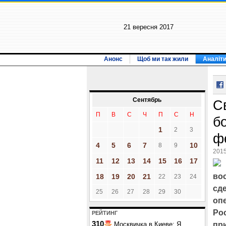
21 вересня 2017
Анонс
Щоб ми так жили
Аналіт
Сентябрь
С
П
В
С
Ч
П
С
Н
б
1
2
3
ф
4
5
6
7
10
8
9
2015
11
12
13
14
15
16
17
вос
18
19
20
21
22
23
24
сд
25
26
27
28
29
30
оп
Ро
РЕЙТИНГ
310
Москвичка в Киеве: Я
пр