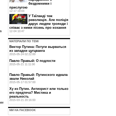
бездомними і
прислугою
12-17 19:03
У Таїланді теж
революція. Але поліція
дарує людям троянди і
співає з ними пісень про кохання
а
12-04 10:47
МАТЕРIАЛИ ПО ТЕМI
Вектор Путина: Потуги вырваться
из западни цугцванга
2015-05-24 02:22:00
Павло Правый: О подлости
2015-05-21 11:11:00
Павло Правый: Путинского идеала
звали Николай
2015-05-17 01:57:00
Ху из Путин. Антихрист или только
его предтеча? Мистика и
реальность
2015-03-21 20:16:00
ии
МИ НА FACEBOOK