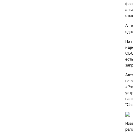
фаш
аль
отс
А т
одн
На 
нар
ОБС
ест
зап
Авт
не 
«Ро
уст
на 
"Св
Изв
рел