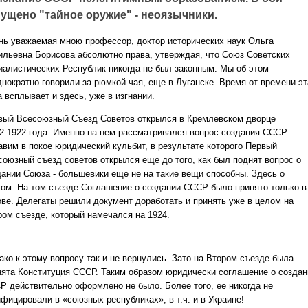
пущено "тайное оружие" - неоязычники.
нь уважаемая мною профессор, доктор исторических наук Ольга
ильевна Борисова абсолютно права, утверждая, что Союз Советских
иалистических Республик никогда не был законным. Мы об этом
днократно говорили за рюмкой чая, еще в Луганске. Время от времени эт
 всплывает и здесь, уже в изгнании.
вый Всесоюзный Съезд Советов открылся в Кремлевском дворце
12.1922 года. Именно на нем рассматривался вопрос создания СССР.
авим в покое юридический кульбит, в результате которого Первый
союзный съезд советов открылся еще до того, как был поднят вопрос о
дании Союза - большевики еще не на такие вещи способны. Здесь о
гом. На том съезде Соглашение о создании СССР было принято только в
ове. Делегаты решили документ доработать и принять уже в целом на
ром съезде, который намечался на 1924.
ако к этому вопросу так и не вернулись. Зато на Втором съезде была
нята Конституция СССР. Таким образом юридически соглашение о создан
Р действительно оформлено не было. Более того, ее никогда не
фицировали в «союзных республиках», в т.ч. и в Украине!