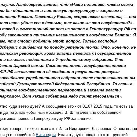
таутас Ландсбергис заявил, что «Наши политики, члены сейма
ли бы обратиться в литовскую прокуратуру с запросом о
онности России. Поскольку Россия, скорее всего незаконна, — она
ргла царя, убила его с детьми, так какое же это государство?»
 такой симметричный ответ на запрос в Генпрокуратуру РФ по
оду законности признания независимости государств Балтии. Я
аю, что стоит поднять этот вопрос. Только господин
дсбергис ошибается по поводу реперной точки. Это, конечно, не
ральская революция, когда власть перешла к Государственной
е и началась подготовка к Учредительному собранию. И не
йство Царской семьи. Сомнительность государственности
СР-РФ заключается в её создании в результате роспуска
российского учредительного собрания после провозглашения им
сийской Демократической Федеративной Республики. То есть в
ультате государственного переворота и захвата власти
наркомом. Вот каким событием надо поинтересоваться».
тно куда ветер дует? А сообщение это - от 01.07.2015 года, то есть за
ки до того, как «обычный москвич» В. Шпиталев «по собственной
циативе» принес в Генпрокуратуру РФ заявление.
трим теперь, кто же таков этот Илья Викторович Лазаренко. О нем целая
аница в российской
Википедии
. Если в двух словах, то это - русский