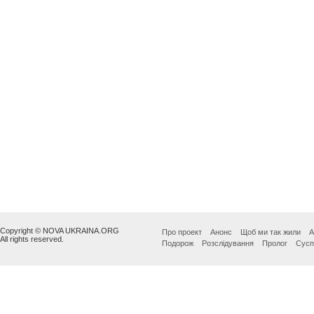
Copyright © NOVA UKRAINA.ORG
Про проект
Анонс
Щоб ми так жили
А
All rights reserved.
Подорож
Розслідування
Пролог
Сусп