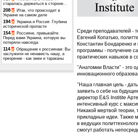
старалась держаться в стороне...
208
Итак, что происходит в
Украине на самом деле
194
Украина и Россия: Глубина
исторической пропасти
Среди преподавателей - 
154
Россияне, привыкайте:
Евгений Копатько, политт
Перед вами Украина, которую вы
потеряли навсегда
Константин Бондаренко и 
114
Обращение к россиянам: Вы
программы - получение с
заслужили не ненависть нашу, а
практических навыков в с
презрение - как змеи и тараканы
"Анатомии Власти" - это 
инновационного образовани
"Наша главная цель - дат
заявить о себе на будущи
директор E&S Institite Арт
интенсивный курс с макси
Никакой мертвой теории, 
прикладные идеи. Также 
в ведущих политтехнологи
смогут работать непосред