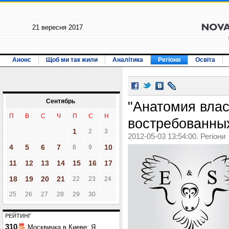
21 вересня 2017
Анонс
Щоб ми так жили
Аналітика
Регіони
Освіта
Сентябрь
"Анатомия влас
П
В
С
Ч
П
С
Н
востребованны
1
2
3
2012-05-03 13:54:00. Регіони
4
5
6
7
10
8
9
11
12
13
14
15
16
17
18
19
20
21
22
23
24
25
26
27
28
29
30
РЕЙТИНГ
310
Москвичка в Киеве: Я