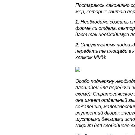
Постараюсь лаконично с
мер, которые считаю пе
1.
Необходимо создать ст
форме ли отдела, сектор
даст так необходимую л
2.
Структурному подразд
передать те площади в к
хламом ММИ:
Особо подчеркну необход
площадей для передачи “к
схеме). Стратегическое
она имеет отдельный выхо
сожалению, малоизвестн
внутренний дворик энерг
шустрыми дельцами испо
закрыт для свободного вх