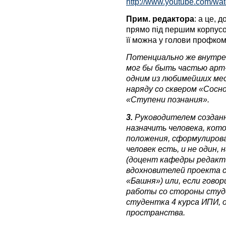
http://www.youtube.com/w
Прим. редактора
: а це, 
прямо під першим корпусо
її можна у голови профком
Потенциально же внутре
мог бы быть частью арт
одним из любимейших ме
наряду со сквером «Сосн
«Ступени познания».
3.
Руководителем созданн
назначить человека, кот
положения, сформулирова
человек есть, и не один,
(доцент кафедры редакти
вдохновителей проекта 
«Башня») или, если гово
работы со стороны студ
студентка 4 курса ИПИ, о
пространства.