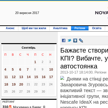
20 вересня 2017
Анонс
Щоб ми так жили
Аналітика
Регіони
Освіта
Сентябрь
Бажаєте створи
П
В
С
Ч
П
С
Н
КПІ? Вибачте, у
1
2
3
автостоянка
4
5
6
7
10
8
9
2013-10-17 18:14:00. Регіони
11
12
13
14
15
16
17
Днями на стінці р
Захаровича Згуровсь
18
19
20
21
22
23
24
важливий текст — зв
25
26
27
28
29
30
ініціативної групи, я
Nescafe IdeaX на рес
РЕЙТИНГ
310
корпусу КПІ.
Москвичка в Киеве: Я