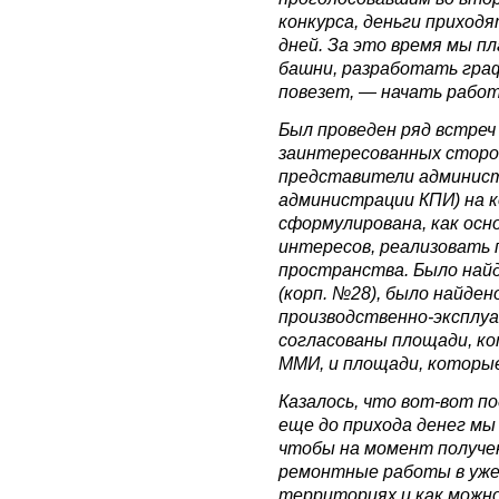
конкурса, деньги приходят
дней. За это время мы пл
башни, разработать граф
повезет, — начать работы
Был проведен ряд встреч
заинтересованных сторо
представители админис
администрации КПИ) на 
сформулирована, как осно
интересов, реализовать 
пространства. Было найд
(корп. №28), было найден
производственно-эксплу
согласованы площади, к
ММИ, и площади, которые
Казалось, что вот-вот 
еще до прихода денег мы
чтобы на момент получе
ремонтные работы в уже
территориях и как можн