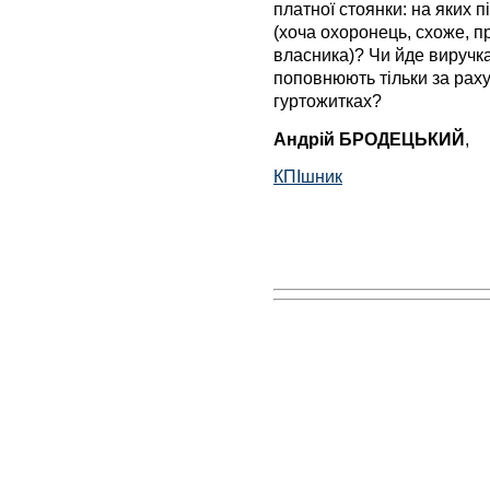
платної стоянки: на яких 
(хоча охоронець, схоже, п
власника)? Чи йде виручка
поповнюють тільки за рах
гуртожитках?
Андрій БРОДЕЦЬКИЙ
,
КПІшник