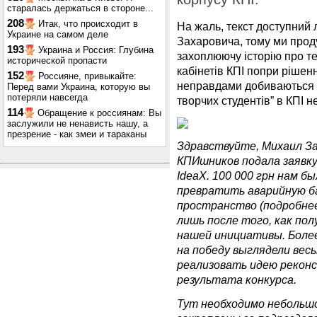
старалась держаться в стороне...
208
Итак, что происходит в
На жаль, текст доступний 
Украине на самом деле
Захаровича, тому ми прод
193
Украина и Россия: Глубина
захоплюючу історію про те
исторической пропасти
кабінетів КПІ попри рішен
152
Россияне, привыкайте:
неправдами добиваються т
Перед вами Украина, которую вы
потеряли навсегда
творчих студентів” в КПІ н
114
Обращение к россиянам: Вы
заслужили не ненависть нашу, а
презрение - как змеи и тараканы
Здравствуйте, Михаил Зах
КПИшников подала заявку
IdeaX. 100 000 грн нам б
превратить аварийную б
пространство (подробне
лишь после того, как пол
нашей инициативы. Более
на победу выглядели вес
реализовать идею рекон
результата конкурса.
Тут необходимо небольш