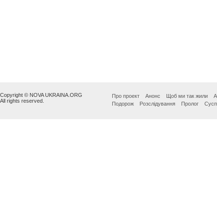
Copyright © NOVA UKRAINA.ORG
Про проект
Анонс
Щоб ми так жили
А
All rights reserved.
Подорож
Розслідування
Пролог
Сусп