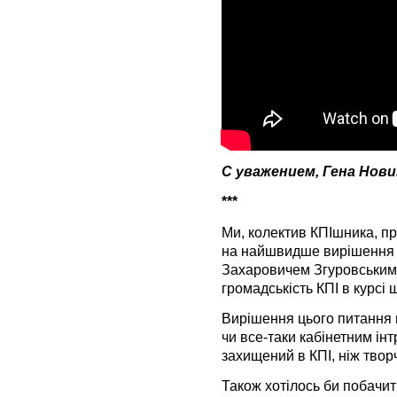
С уважением, Гена Нови
***
Ми, колектив КПІшника, п
на найшвидше вирішення
Захаровичем Згуровським.
громадськість КПІ в курсі
Вирішення цього питання 
чи все-таки кабінетним ін
захищений в КПІ, ніж творч
Також хотілось би побачи