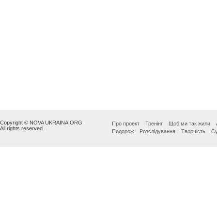
Copyright © NOVA UKRAINA.ORG
Про проект
Тренінг
Щоб ми так жили
All rights reserved.
Подорож
Розслідування
Творчість
Су