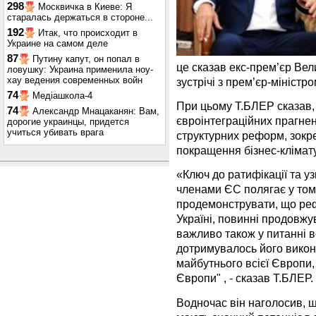
298
Москвичка в Киеве: Я
старалась держаться в стороне...
192
Итак, что происходит в
Украине на самом деле
87
Путину капут, он попал в
це сказав екс-прем’єр Вели
ловушку: Украина применила ноу-
хау ведения современных войн
зустрічі з прем’єр-мініс
74
Медіашкола-4
При цьому Т.БЛЕР сказав,
74
Александр Мнацаканян: Вам,
євроінтеграційних прагне
дорогие украинцы, придется
учиться убивать врага
структурних реформ, зокре
покращення бізнес-клімату 
«Ключ до ратифікації та у
членами ЄС полягає у тому
продемонструвати, що рефо
Україні, повинні продовжу
важливо також у питанні 
дотримувалось його викон
майбутнього всієї Європи, 
Європи" , - сказав Т.БЛЕР.
Водночас він наголосив, щ