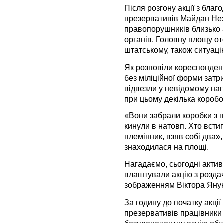
Після розгону акції з благ
презервативів Майдан Нез
правопорушників близько 
органів. Головну площу о
штатському, також ситуаці
Як розповіли кореспондент
без міліційної форми затр
відвезли у невідомому нап
при цьому декілька коробо
«Вони забрали коробки з п
кинули в натовп. Хто встиг
племінник, взяв собі два», 
знаходилася на площі.
Нагадаємо, сьогодні актив
влаштували акцію з роздач
зображенням Віктора Яну
За годину до початку акції
презервативів працівники
безпрецедентну акцію-обла