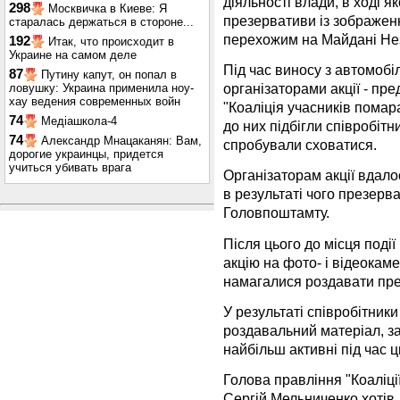
діяльності влади, в ході 
298
Москвичка в Киеве: Я
презервативи із зображен
старалась держаться в стороне...
перехожим на Майдані Нез
192
Итак, что происходит в
Украине на самом деле
Під час виносу з автомобі
87
Путину капут, он попал в
організаторами акції - пр
ловушку: Украина применила ноу-
хау ведения современных войн
"Коаліція учасників помара
74
Медіашкола-4
до них підбігли співробітн
74
Александр Мнацаканян: Вам,
спробували сховатися.
дорогие украинцы, придется
учиться убивать врага
Організаторам акції вдало
в результаті чого презерв
Головпоштамту.
Після цього до місця події
акцію на фото- і відеокаме
намагалися роздавати пр
У результаті співробітники 
роздавальний матеріал, за
найбільш активні під час ц
Голова правління "Коаліці
Сергій Мельниченко хотів 