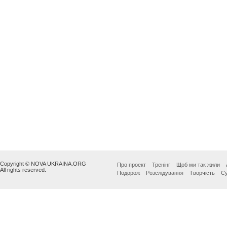
Copyright © NOVA UKRAINA.ORG
Про проект
Тренінг
Щоб ми так жили
All rights reserved.
Подорож
Розслідування
Творчість
Су