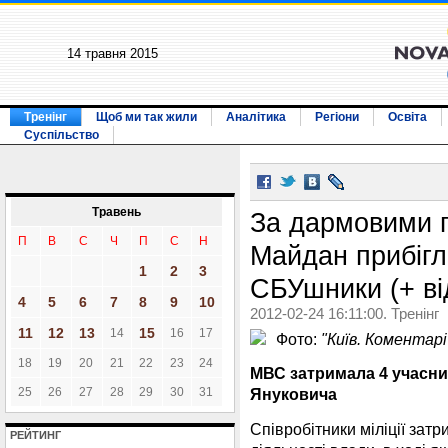
14 травня 2015
Тренінг
Щоб ми так жили
Аналітика
Регіони
Освіта
Суспільство
Травень
За дармовими 
П
В
С
Ч
П
С
Н
Майдан прибігл
1
2
3
СБУшники (+ ві
4
5
6
7
8
9
10
2012-02-24 16:11:00. Тренінг
11
12
13
15
14
16
17
Фото:
"Київ. Коментар
18
19
20
21
22
23
24
МВС затримала 4 учасник
25
26
27
28
29
30
31
Януковича
Співробітники міліції затр
РЕЙТИНГ