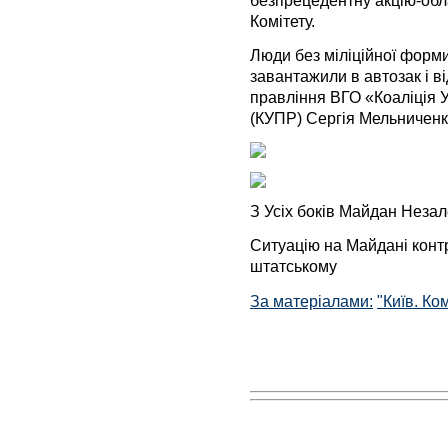
Комітету.
Люди без міліційної форм
завантажили в автозак і в
правління ВГО «Коаліція 
(КУПР) Сергія Мельниченка
З Усіх боків Майдан Неза
Ситуацію на Майдані конт
штатському
За матеріалами:
"Київ. Ко