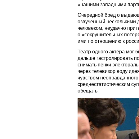
«нашими западными парт
Очередной бред о выдающ
озвученный несколькими
человеком, неудачно при
о «сокрушительных потер
ими по отношению к росси
Театр одного актёра мог 
дальше гастролировать по
снимать пенки электораль
через телевизор воду иде
чувством неоправданного 
среднестатистическим су
обещать.