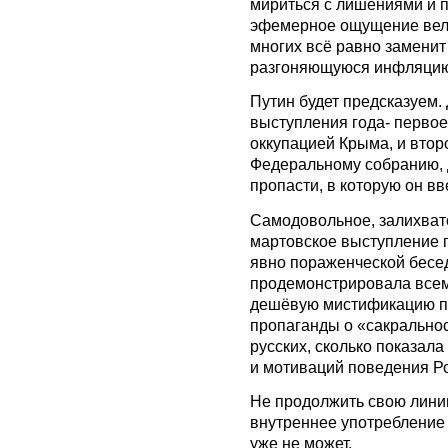
мириться с лишениями и 
эфемерное ощущение вел
многих всё равно заменит
разгоняющуюся инфляцию
Путин будет предсказуем
выступления года- первое
оккупацией Крыма, и вто
Федеральному собранию, 
пропасти, в которую он в
Самодовольное, залихват
мартовское выступление п
явно пораженческой бесед
продемонстрировала всем
дешёвую мистификацию п
пропаганды о «сакрально
русских, сколько показал
и мотиваций поведения Р
Не продолжить свою лини
внутреннее употребление
уже не может.