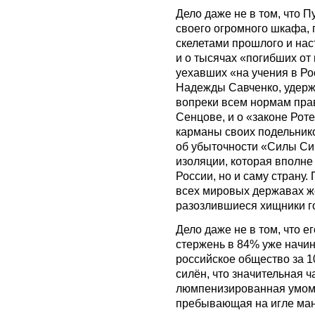
Дело даже не в том, что П
своего огромного шкафа,
скелетами прошлого и наст
и о тысячах «погибших от
уехавших «на учения в Ро
Надежды Савченко, удерж
вопреки всем нормам пра
Сенцове, и о «законе Рот
карманы своих подельнико
об убыточности «Силы Си
изоляции, которая вполне
России, но и саму страну.
всех мировых державах ж
разозлившиеся хищники г
Дело даже не в том, что 
стержень в 84% уже начин
российское общество за 1
силён, что значительная 
люмпенизированная умом,
пребывающая на игле ман