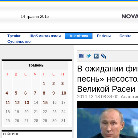
14 травня 2015
Тренінг
Щоб ми так жили
Аналітика
Регіони
Освіта
Суспільство
Травень
В ожидании фи
П
В
С
Ч
П
С
Н
песнь» несост
1
2
3
Великой Расеи
4
5
6
7
8
9
10
2014-12-18 08:34:00. Аналіти
11
12
13
15
14
16
17
18
19
20
21
22
23
24
25
26
27
28
29
30
31
РЕЙТИНГ