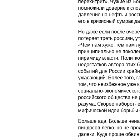
перехитрит». Чужие из Б
помножили доверие к слов
давление на нефть и рос
его в кризисный сумрак да
Но даже если после очер
потеряет треть россиян, у
«Чем нам хуже, тем нам л
принципиально не поколе
пирамиду власти. Политко
недостатков автора этих б
событий для России крайн
ужасающий. Более того, г
том, что неизбежное уже 
социально-экономическог
российского общества не р
разума. Скорее наборот- 
мифической идеи борьбы 
Больше ада. Больше нена
пиндосов легко, но не пр
далеки. Куда проще обвин