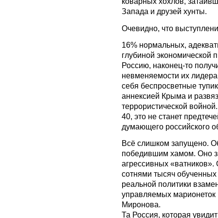
коварных хохлов, затаивш
Запада и друзей хунты.
Очевидно, что выступлени
16% нормальных, адекват
глубиной экономической п
Россию, наконец-то получ
невменяемости их лидера
себя беспросветные тупик
аннексией Крыма и развя
террористической войной.
40, это не станет предте
думающего российского о
Всё слишком запущено. О
победившим хамом. Оно 
агрессивных «ватников». 
сотнями тысяч обученных
реальной политики взамен
управляемых марионеток 
Миронова.
Та Россия, которая увиди