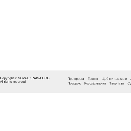
Copyright © NOVA UKRAINA.ORG
Про проект
Тренінг
Щоб ми так жили
All rights reserved.
Подорож
Розслідування
Творчість
Су