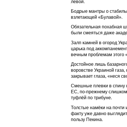
левой.
Бодрые мантры о стабиль
взлетающей «Булавой».
Обязательная похабная шу
были смеяться даже акад
Залп камней в огород Укр
царька под аккомпанемен
вечным проблемам этого 
Достойное лишь базарног
воровстве Украиной газа,
закрывает глаза, «неся св
Смешные плевки в спину
ЕС, по-прежнему слишком
туфлёй по трибуне.
Толстые намёки на почти 
факту уже давно выгляди
пользу Пекина.