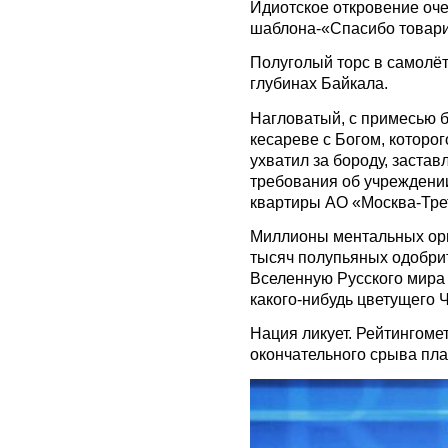
Идиотское откровение оч
шаблона-«Спасибо товарищ
Полуголый торс в самолё
глубинах Байкала.
Нагловатый, с примесью 
кесареве с Богом, которог
ухватил за бороду, заста
требования об учреждени
квартиры АО «Москва-Тре
Миллионы ментальных орг
тысяч полупьяных одобри
Вселенную Русского мира
какого-нибудь цветущего 
Нация ликует. Рейтингомет
окончательного срыва пла