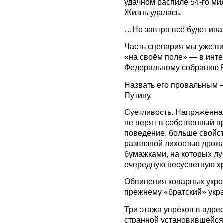
удачном распиле 54-го ми
Жизнь удалась.
…Но завтра всё будет ина
Часть сценария мы уже вид
«на своём поле» — в инт
Федеральному собранию 
Назвать его провальным 
Путину.
Суетливость. Напряжённа
не верят в собственный п
поведение, больше свойст
развязной лихостью дрож
бумажками, на которых л
очередную несусветную хр
Обвинения коварных укро
прежнему «братский» укра
Три этажа упрёков в адре
странной установившейся