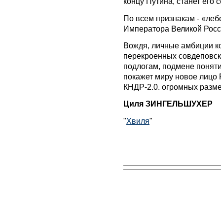
концу Путина, станет его
По всем признакам - «ле
Императора Великой Росс
Вождя, личные амбиции к
перекроенных совдеповск
подлогам, подмене поняти
покажет миру новое лицо
КНДР-2.0. огромных разме
Циля ЗИНГЕЛЬШУХЕР
"
Хвиля
"