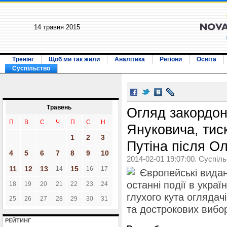
14 травня 2015
Тренінг
Щоб ми так жили
Аналітика
Регіони
Освіта
Суспільство
Травень
Огляд закордон
П
В
С
Ч
П
С
Н
Януковича, тис
1
2
3
Путіна після О
4
5
6
7
8
9
10
2014-02-01 19:07:00. Суспіл
11
12
13
15
14
16
17
Європейські вида
останні події в україн
18
19
20
21
22
23
24
глухого кута оглядач
25
26
27
28
29
30
31
та дострокових вибо
РЕЙТИНГ