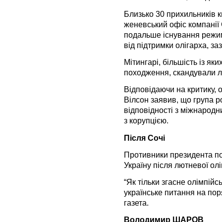
Близько 30 прихильників 
женевський офіс компанії
подальше існування режи
від підтримки олігарха, за
Мітингарі, більшість із як
походження, скандували ло
Відповідаючи на критику, 
Вілсон заявив, що група р
відповідності з міжнародн
з корупцією.
Після Сочі
Противники президента по
Україну після лютневої ол
“Як тільки згасне олімпій
українське питання на по
газета.
Володимир ШАРОВ