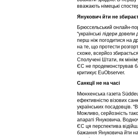
вважають німецькі спостер
Янукович йти не збирає
Брюссельський онлайн-по
“українські лідери довели
перш ніж погодитися на др
на те, що протести розгор
схоже, всерйоз збирається
Сполучені Штати, як мініму
ЄС не продемонстрував баж
критикує EuObserver.
Санкції не на часі
Мюнхенська газета Süddeu
ефективністю візових сан
українських посадовців. 
Можливо, серйозність тако
апараті Януковича. Водно
ЄС ця перспектива відійшл
бажання Януковича йти наз