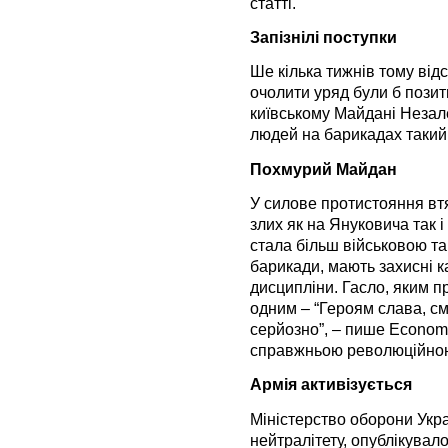
статті.
Запізнілі поступки
Ше кілька тижнів тому від
очолити уряд були б пози
київському Майдані Незал
людей на барикадах такий
Похмурий Майдан
У силове протистояння втя
злих як на Януковича так 
стала більш військовою т
барикади, мають захисні к
дисципліни. Гасло, яким п
одним – “Героям слава, см
серйозно”, – пише Econom
справжньою революційною 
Армія активізується
Міністерство оборони Укра
нейтралітету, опублікувал