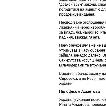
“драконівські” закони, спр
погодитися на амністію дл
продовжує видання.
Несподіване оголошення п
лікарняний через хворобу,
за владу, яка наразі точит
падіння, вважає газета.
Пану Януковичу вже не вдас
утримував з часу обрання 
зайшла занадто далеко. В
банкрутства корупційним 
мільярдерами та втручання
Видання вбачає вихід у до
Євросоюз, а не Росія, ма
України.
Під офісом Ахметова
Українці у Женеві посилюю
Ріната Ахметова, повідом