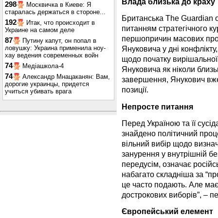
Влада близька до краху
298
Москвичка в Киеве: Я
старалась держаться в стороне...
Британська The Guardian о
192
Итак, что происходит в
питанням стратегічного ку
Украине на самом деле
першопричин масових прот
87
Путину капут, он попал в
ловушку: Украина применила ноу-
Януковича у дні конфлікту,
хау ведения современных войн
щодо початку вирішальної 
74
Медіашкола-4
Януковича як ніколи близь
74
Александр Мнацаканян: Вам,
завершення, Янукович вже
дорогие украинцы, придется
позиції.
учиться убивать врага
Непросте питання
Перед Україною та її сусі
знайдено політичний проц
вільний вибір щодо визнач
занурення у внутрішній бе
передусім, означає російс
набагато складніша за “про
це часто подають. Але ма
дострокових виборів”, – п
Європейський елемент