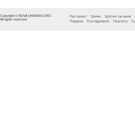
Copyright © NOVA UKRAINA.ORG
Про проект
Тренінг
Щоб ми так жили
All rights reserved.
Подорож
Розслідування
Творчість
Су