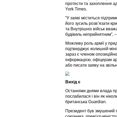
протести та захоплення а
York Times.
“У заяві міститься підтри
його зусиль розв’язати кр
та Внутрішніх військ вва
будівель неприйнятним”, –
Можливу роль армії у при
підтверджує колишній міні
зараз є членом опозиційно
інформацією, офіцерам ар
або писати заяву на звіль
Вихід є
Останніми днями влада п
послабилася і він як нікол
британська Guardian.
Президент був змушений п
союзника, прем’єр-міністр