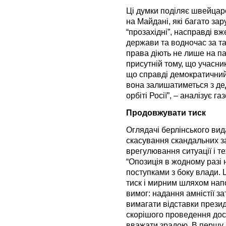
Ці думки поділяє швейцарс
на Майдані, які багато за
“прозахідні”, насправді в
держави та водночас за та
права діють не лише на п
присутній тому, що учасник
що справді демократичний 
вона залишатиметься з де
орбіті Росії”, – аналізує газ
Продовжувати тиск
Оглядачі берлінського вид
скасування скандальних за
врегулювання ситуації і т
“Опозиція в жодному разі
поступками з боку влади. 
тиск і мирним шляхом нап
вимог: надання амністії 
вимагати відставки прези
скорішого проведення дос
вважати зрадою. В першу ч