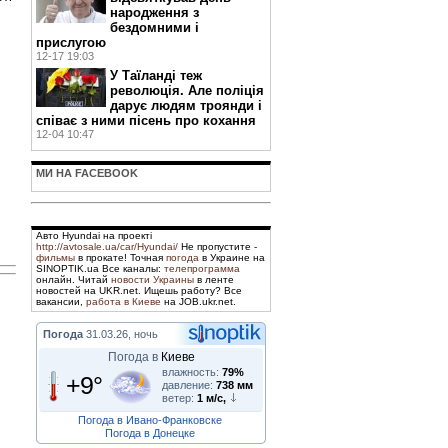
народження з
бездомними і
прислугою
12-17 19:03
У Таїланді теж
революція. Але поліція
дарує людям троянди і
співає з ними пісень про кохання
12-04 10:47
МИ НА FACEBOOK
Авто Hyundai на проекті
http://avtosale.ua/car/Hyundai/
Не пропустите -
фильмы
в прокате! Точная
погода
в Украине на
SINOPTIK.ua Все каналы:
телепрограмма
онлайн. Читай
новости Украины
в ленте
новостей на UKR.net. Ищешь работу? Все
вакансии,
работа в Киеве
на JOB.ukr.net.
Погода
31.03.26, ночь
Погода в
Киеве
влажность:
79%
+9°
давление:
738 мм
ветер:
1 м/с,
Погода в Ивано-Франковске
Погода в Донецке