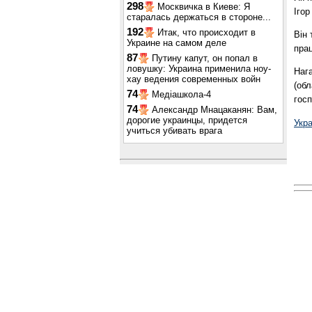
298
Москвичка в Киеве: Я
Ігор
старалась держаться в стороне...
192
Итак, что происходит в
Він 
Украине на самом деле
прац
87
Путину капут, он попал в
ловушку: Украина применила ноу-
Нага
хау ведения современных войн
(обл
74
Медіашкола-4
госп
74
Александр Мнацаканян: Вам,
дорогие украинцы, придется
Укра
учиться убивать врага