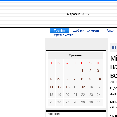
14 травня 2015
Тренінг
Щоб ми так жили
Аналіт
Суспільство
Травень
М
П
В
С
Ч
П
С
Н
н
1
2
3
вс
4
5
6
7
8
9
10
2011
11
12
13
15
14
16
17
Відо
жов
18
19
20
21
22
23
24
Міні
25
26
27
28
29
30
31
обст
РЕЙТИНГ
Як п