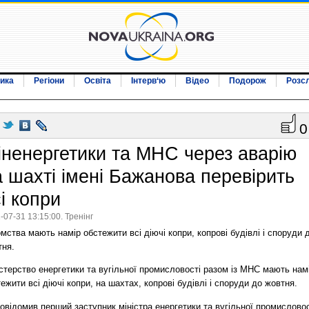
ика
Регіони
Освіта
Інтерв‘ю
Відео
Подорож
Розс
0
іненергетики та МНС через аварію
а шахті імені Бажанова перевірить
і копри
-07-31 13:15:00. Тренінг
мства мають намір обстежити всі діючі копри, копрові будівлі і споруди 
тня.
стерство енергетики та вугільної промисловості разом із МНС мають нам
ежити всі діючі копри, на шахтах, копрові будівлі і споруди до жовтня.
овідомив перший заступник міністра енергетики та вугільної промисловос