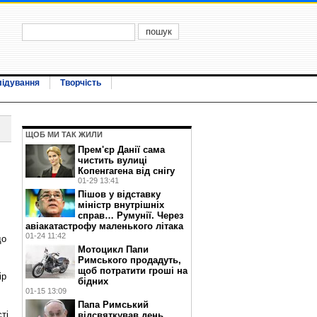
лідування
Творчість
ЩОБ МИ ТАК ЖИЛИ
Прем'єр Данії сама
чистить вулиці
Копенгагена від снігу
01-29 13:41
Пішов у відставку
міністр внутрішніх
справ… Румунії. Через
авіакатастрофу маленького літака
01-24 11:42
до
Мотоцикл Папи
Римського продадуть,
щоб потратити гроші на
ір
бідних
01-15 13:09
Папа Римський
ті
відсвяткував день