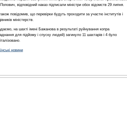
 Попович, відповідний наказ підписали міністри обох відомств 29 липня.
також повідомив, що перевірки будуть проходити за участю інститутів і
івників міністерств.
даємо, на шахті імені Бажанова в результаті руйнування копра
аднання для підйому і спуску людей) загинуло 11 шахтарів і 4 було
італізовано.
їнські новини